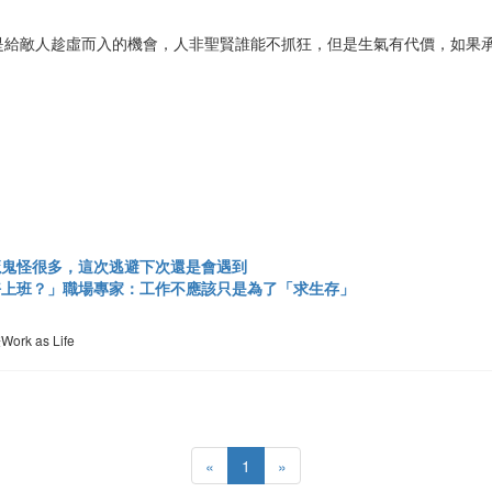
是給敵人趁虛而入的機會，人非聖賢誰能不抓狂，但是生氣有代價，如果
魔鬼怪很多，這次逃避下次還是會遇到
好上班？」職場專家：工作不應該只是為了「求生存」
as Life
«
1
»