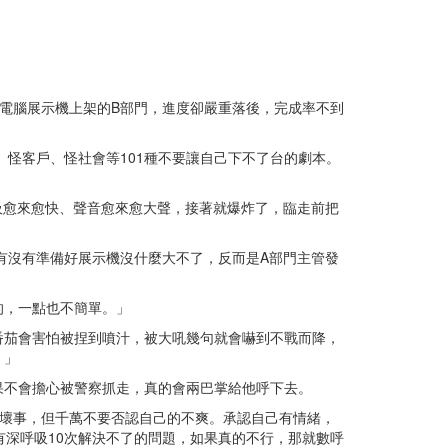
電腦展示機上架的B部門，進度卻嚴重落後，完成率不到
怪客戶、怪社會等101種不要讓自己下不了台的劇本。
吸愈來愈快、聲音愈來愈大聲，接著就爆炸了，臨走前把
有沒有準備好展示機沒什麼大不了，反而是A部門主管發
的，一點也不簡單。」
番茄會害怕被捏到噴汁，被大吼幾句就會嚇到不戰而降，
。」
果不會擔心被警察抓走，真的會兩巴掌給他呼下去。
會壞事，但千萬不要否認自己的不爽。承認自己有情緒，
有深呼吸10次解決不了的問題，如果真的不行，那就數呼