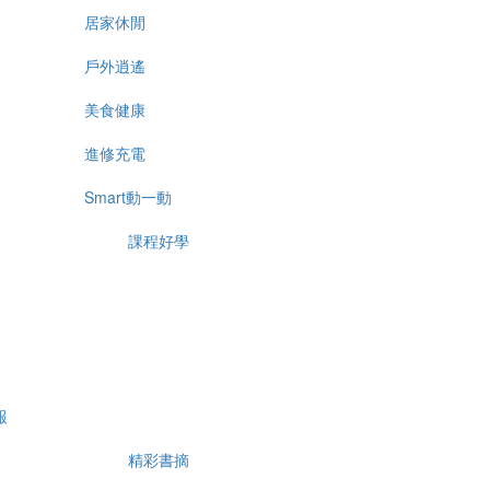
居家休閒
戶外逍遙
美食健康
進修充電
Smart動一動
課程好學
報
精彩書摘