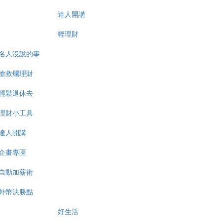
達人開講
輕理財
名人沒說的事
搶救爛理財
輕鬆退休去
理財小工具
達人開講
企畫專區
自動加薪術
外幣決勝點
好生活