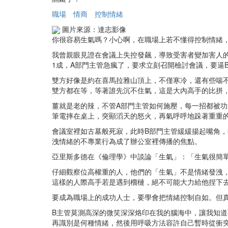
職場
情商
控制情緒
圖片來源：達志影像
你很容易生氣嗎？小心啊，在職場上若不懂得控制情緒
我曾親眼見證在會議上失控發飆，導致受害者變加害人
1成，A部門主管急瘋了，要求立刻召開檢討會議，要逼
雙方好像是約在喜馬拉雅山頂上，不僅寒冷，還有些喘不
雙方都在等，等著誰先沉不住氣，這是大內高手的比拼
薑就是老的辣，不管A部門主管如何施壓，每一招都被功
筆電摔在桌上，突顯滔天的怒火，再氣呼呼地跺著重重
會議室裡如古墓般死寂，此時B部門主管緩緩揚起嘴角，
洩情緒的不專業行為成了辦公室裡傳播的焦點。
亞里斯多德在《倫理學》中談論「生氣」：「生氣很簡
仔細觀察位高權重的人，他們的「生氣」不是情緒發洩
這樣的人際高手若是遇到榴槤，絕不可能大力給他捏下
要成為職場上的成功人士，要學會把情緒控制自如。但
B主管莫測高深的微笑深深烙印在我的腦海中，讓我知
再識別是何種情緒，然後用呼吸方法容許自己暫時從衝突