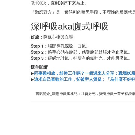
吸100次，直到冷靜下來為止。
「激怒對方」是一種談判的暗黑手段，不理性的反應就
深呼吸aka腹式呼吸
好處：
降低心律與血壓
Step 1：
張開鼻孔深吸一口氣。
Step 2：
將手心貼在腹部，感受腹部鼓脹才停止吸氣。
Step 3：
緩緩地吐氣，把所有的氣吐光，才能再吸氣。
延伸閱讀
▶
同事難相處，該換工作嗎？一個過來人分享：職場妖
▶
追求自己喜歡的工作，卻被旁人質疑：「為什麼不好
書籍簡介_職場神獸養成記：社畜必死，變身神獸一輩子有錢賺Work 