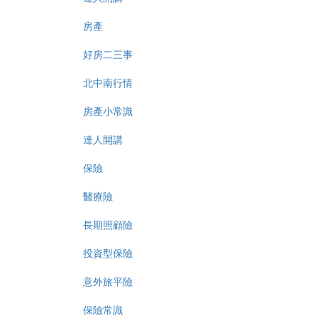
房產
好房二三事
北中南行情
房產小常識
達人開講
保險
醫療險
長期照顧險
投資型保險
意外旅平險
保險常識