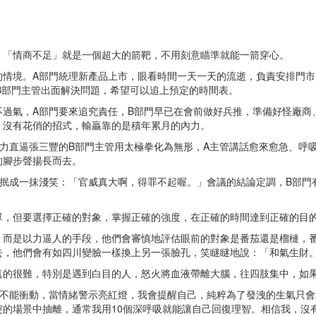
，「情商不足」就是一個超大的箭靶，不用刻意瞄準就能一箭穿心。
的情境。A部門統理新產品上市，眼看時間一天一天的流逝，負責安排門市
B部門主管出面解決問題，希望可以追上預定的時間表。
過氣，A部門要來追究責任，B部門早已在會前做好兵推，準備好怪廠商、
，沒有花俏的招式，輸贏靠的是積年累月的內力。
力直逼張三豐的B部門主管用太極拳化為無形，A主管講話愈來愈急、呼
的腳步聲揚長而去。
抿成一抹淺笑：「官威真大啊，得罪不起喔。」會議的結論定調，B部門
單，但要選擇正確的對象，掌握正確的強度，在正確的時間達到正確的目
，而是以力逼人的手段，他們會審慎地評估眼前的對象是番茄還是榴槤，
去，他們會有如四川變臉一樣換上另一張臉孔，笑瞇瞇地說：「和氣生財
真的很難，特別是遇到白目的人，怒火將血液帶離大腦，往四肢集中，如
道不能衝動，當情緒警示亮紅燈，我會提醒自己，純粹為了發洩的生氣只
的場景中抽離，通常我用10個深呼吸就能讓自己回復理智。相信我，沒