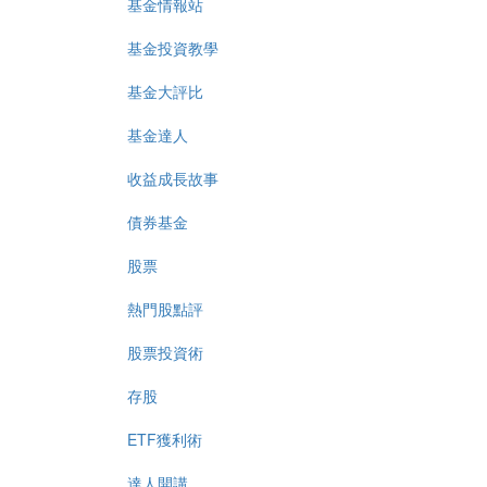
基金情報站
基金投資教學
基金大評比
基金達人
收益成長故事
債券基金
股票
熱門股點評
股票投資術
存股
ETF獲利術
達人開講