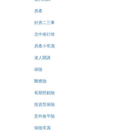
房產
好房二三事
北中南行情
房產小常識
達人開講
保險
醫療險
長期照顧險
投資型保險
意外旅平險
保險常識