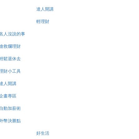
達人開講
輕理財
名人沒說的事
搶救爛理財
輕鬆退休去
理財小工具
達人開講
企畫專區
自動加薪術
外幣決勝點
好生活