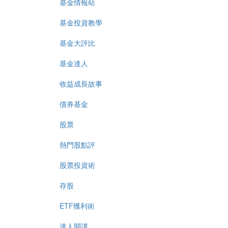
基金情報站
基金投資教學
基金大評比
基金達人
收益成長故事
債券基金
股票
熱門股點評
股票投資術
存股
ETF獲利術
達人開講