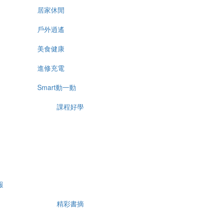
居家休閒
戶外逍遙
美食健康
進修充電
Smart動一動
課程好學
報
精彩書摘