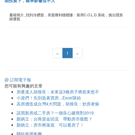
期投資下，匯率影響並不大
書籍簡介_找到冷鑽股，美股獲利穩穩賺：善用C.O.L.D.系統，挑出隱形
績優股
«
1
»
@ 訂閱電子報
您可能有興趣的文章
房產達人胡偉良：未來這3種房子將愈來愈不
小資們！先別急著買房...Excel算給
高房價造成台灣4大問題，胡偉良：炒房者偷
該買新房或二手房？一個良心建商對2019
顏炳立：台商資金回流 帶動房市復甦？
顏炳立：房市將落底 可以看房了！
關於商周集團