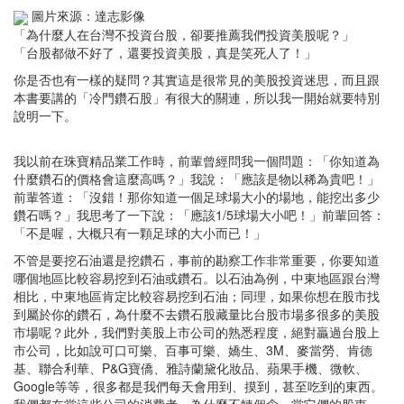
圖片來源：達志影像
「為什麼人在台灣不投資台股，卻要推薦我們投資美股呢？」
「台股都做不好了，還要投資美股，真是笑死人了！」
你是否也有一樣的疑問？其實這是很常見的美股投資迷思，而且跟
本書要講的「冷門鑽石股」有很大的關連，所以我一開始就要特別
說明一下。
我以前在珠寶精品業工作時，前輩曾經問我一個問題：「你知道為
什麼鑽石的價格會這麼高嗎？」我說：「應該是物以稀為貴吧！」
前輩答道：「沒錯！那你知道一個足球場大小的場地，能挖出多少
鑽石嗎？」我思考了一下說：「應該1/5球場大小吧！」前輩回答：
「不是喔，大概只有一顆足球的大小而已！」
不管是要挖石油還是挖鑽石，事前的勘察工作非常重要，你要知道
哪個地區比較容易挖到石油或鑽石。以石油為例，中東地區跟台灣
相比，中東地區肯定比較容易挖到石油；同理，如果你想在股市找
到屬於你的鑽石，為什麼不去鑽石股藏量比台股市場多很多的美股
市場呢？此外，我們對美股上市公司的熟悉程度，絕對贏過台股上
市公司，比如說可口可樂、百事可樂、嬌生、3M、麥當勞、肯德
基、聯合利華、P&G寶僑、雅詩蘭黛化妝品、蘋果手機、微軟、
Google等等，很多都是我們每天會用到、摸到，甚至吃到的東西。
我們都在當這些公司的消費者，為什麼不轉個念，當它們的股東