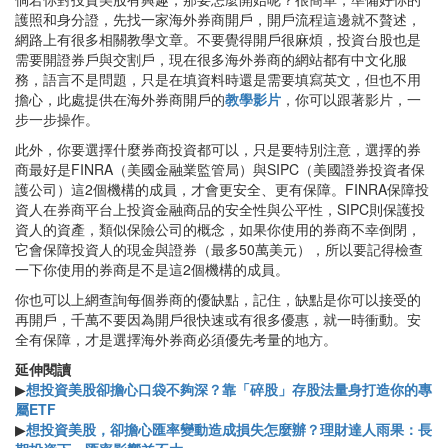
護照和身分證，先找一家海外券商開戶，開戶流程這邊就不贅述，
網路上有很多相關教學文章。不要覺得開戶很麻煩，投資台股也是
需要開證券戶與交割戶，現在很多海外券商的網站都有中文化服
務，語言不是問題，只是在填資料時還是需要填寫英文，但也不用
擔心，此處提供在海外券商開戶的
教學影片
，你可以跟著影片，一
步一步操作。
此外，你要選擇什麼券商投資都可以，只是要特別注意，選擇的券
商最好是FINRA（美國金融業監管局）與SIPC（美國證券投資者保
護公司）這2個機構的成員，才會更安全、更有保障。FINRA保障投
資人在券商平台上投資金融商品的安全性與公平性，SIPC則保護投
資人的資產，類似保險公司的概念，如果你使用的券商不幸倒閉，
它會保障投資人的現金與證券（最多50萬美元），所以要記得檢查
一下你使用的券商是不是這2個機構的成員。
你也可以上網查詢每個券商的優缺點，記住，缺點是你可以接受的
再開戶，千萬不要因為開戶很快速或有很多優惠，就一時衝動。安
全有保障，才是選擇海外券商必須優先考量的地方。
延伸閱讀
▶
想投資美股卻擔心口袋不夠深？靠「碎股」存股法量身打造你的專
屬ETF
▶
想投資美股，卻擔心匯率變動造成損失怎麼辦？理財達人雨果：長