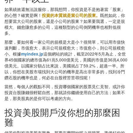
如果績效還無法說服你，那我想問，你投資是不是抱著當「股東」
的心態？確實是啊！
投資的本質就是當公司的股東。
既然如此，你
想要當大公司的股東，還是小公司的股東？如果要我選，一定是規
模大、錢愈賺愈多的公司，這種類型的公司倒閉機率也相對低很
多。
那麼，要如何看一家公司的規模是大是小？很簡單，可以用市值快
速判斷，市值愈大，表示公司規模愈大；市值愈小，則公司規模愈
小。根據
myindex.jp
這個網站的統計，截至2022年5月為止，全世
界45個國家的總市值為61兆5,000億美元，美國的市值是36兆4,000
億美元。以國家分額占比來說，美國就占了59.2%，超過一半。所
以，你想在美股市場找到大公司的機率是高出非常多的，找到冷門
鑽石股的機率也是，何必在台股裡苦苦尋找呢！
當然，每個人的觀點不同，投資哪個國家的股票見仁見智。或許你
投資台股賺錢很輕鬆自然，那就請你繼續使用自己的方法；如果不
是，那美股真的是你可以考慮的方向。
投資美股開戶沒你想的那麼困
難
倘若你對投資美股有興趣，那要怎麼開始呢？很簡單，準備好你的