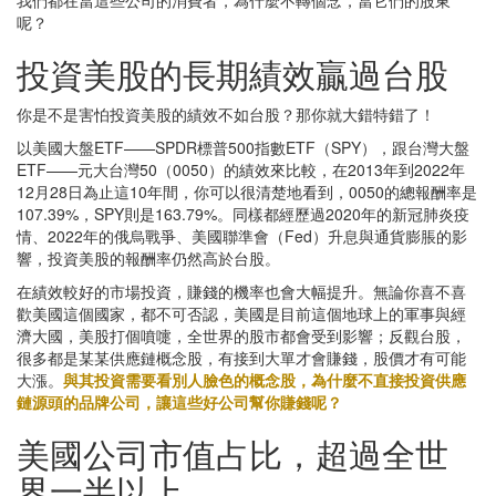
呢？
投資美股的長期績效贏過台股
你是不是害怕投資美股的績效不如台股？那你就大錯特錯了！
以美國大盤ETF——SPDR標普500指數ETF（SPY），跟台灣大盤
ETF——元大台灣50（0050）的績效來比較，在2013年到2022年
12月28日為止這10年間，你可以很清楚地看到，0050的總報酬率是
107.39%，SPY則是163.79%。同樣都經歷過2020年的新冠肺炎疫
情、2022年的俄烏戰爭、美國聯準會（Fed）升息與通貨膨脹的影
響，投資美股的報酬率仍然高於台股。
在績效較好的市場投資，賺錢的機率也會大幅提升。無論你喜不喜
歡美國這個國家，都不可否認，美國是目前這個地球上的軍事與經
濟大國，美股打個噴嚏，全世界的股市都會受到影響；反觀台股，
很多都是某某供應鏈概念股，有接到大單才會賺錢，股價才有可能
大漲。
與其投資需要看別人臉色的概念股，為什麼不直接投資供應
鏈源頭的品牌公司，讓這些好公司幫你賺錢呢？
美國公司市值占比，超過全世
界一半以上