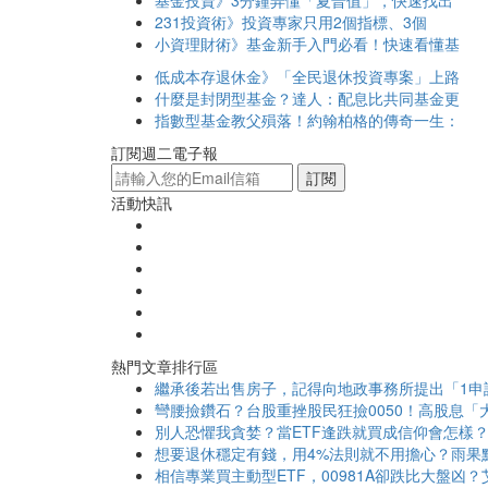
基金投資》3分鐘弄懂「夏普值」，快速找出
231投資術》投資專家只用2個指標、3個
小資理財術》基金新手入門必看！快速看懂基
低成本存退休金》「全民退休投資專案」上路
什麼是封閉型基金？達人：配息比共同基金更
指數型基金教父殞落！約翰柏格的傳奇一生：
訂閱週二電子報
訂閱
活動快訊
熱門文章排行區
繼承後若出售房子，記得向地政事務所提出「1申
彎腰撿鑽石？台股重挫股民狂撿0050！高股息「大
別人恐懼我貪婪？當ETF逢跌就買成信仰會怎樣
想要退休穩定有錢，用4%法則就不用擔心？雨果
相信專業買主動型ETF，00981A卻跌比大盤凶