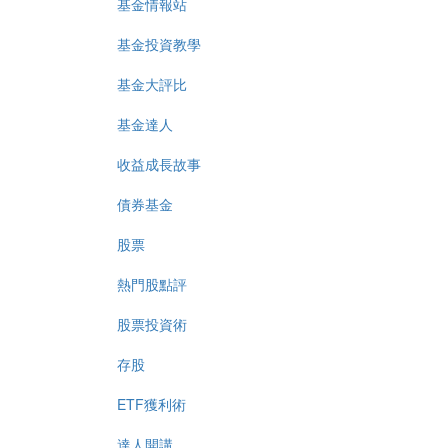
基金情報站
基金投資教學
基金大評比
基金達人
收益成長故事
債券基金
股票
熱門股點評
股票投資術
存股
ETF獲利術
達人開講