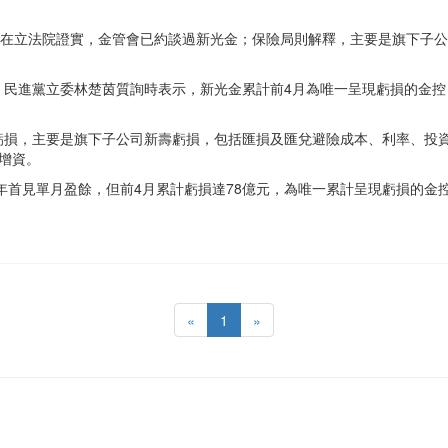
天在立法院證實，金管會已約談過新光金；保險局則解釋，主要是旗下子
。民進黨立委林楚茵質詢時表示，新光金累計前4月為唯一呈現虧損的金控
虧損，主要是旗下子公司新壽虧損，包括匯損及匯兌避險成本、利率、投
增資。
為今年首見單月盈餘，但前4月累計虧損達78億元，為唯一累計呈現虧損的金
«
1
»