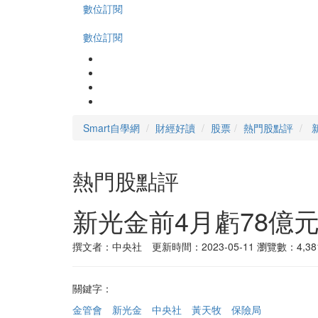
數位訂閱
數位訂閱
Smart自學網
財經好讀
股票
熱門股點評
熱門股點評
新光金前4月虧78億
撰文者：中央社 更新時間：2023-05-11
瀏覽數：4,38
關鍵字：
金管會
新光金
中央社
黃天牧
保險局