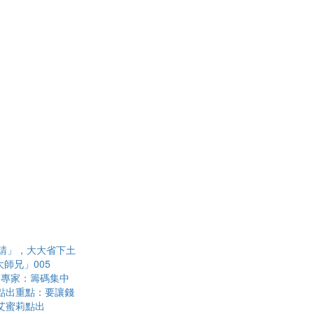
請」，大大省下土
師兄」005
？專家：籌碼集中
點出重點：要讓錢
？艾蜜莉點出