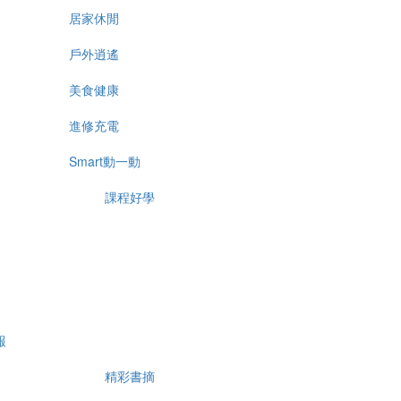
居家休閒
戶外逍遙
美食健康
進修充電
Smart動一動
課程好學
報
精彩書摘