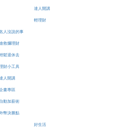
達人開講
輕理財
名人沒說的事
搶救爛理財
輕鬆退休去
理財小工具
達人開講
企畫專區
自動加薪術
外幣決勝點
好生活