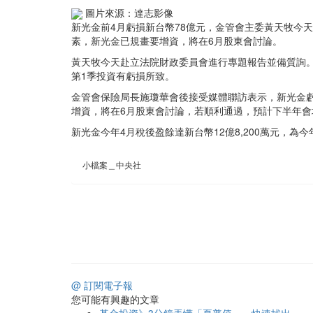
圖片來源：達志影像
新光金前4月虧損新台幣78億元，金管會主委黃天牧今
素，新光金已規畫要增資，將在6月股東會討論。
黃天牧今天赴立法院財政委員會進行專題報告並備質詢
第1季投資有虧損所致。
金管會保險局長施瓊華會後接受媒體聯訪表示，新光金
增資，將在6月股東會討論，若順利通過，預計下半年會
新光金今年4月稅後盈餘達新台幣12億8,200萬元，
小檔案＿中央社
@ 訂閱電子報
您可能有興趣的文章