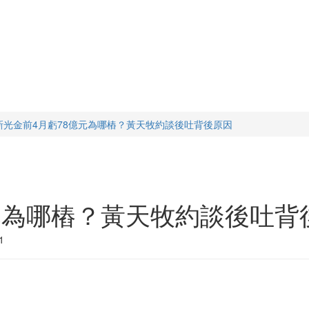
新光金前4月虧78億元為哪樁？黃天牧約談後吐背後原因
元為哪樁？黃天牧約談後吐背
1