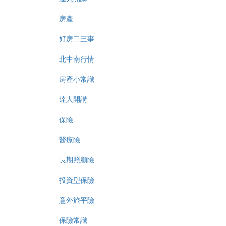
房產
好房二三事
北中南行情
房產小常識
達人開講
保險
醫療險
長期照顧險
投資型保險
意外旅平險
保險常識