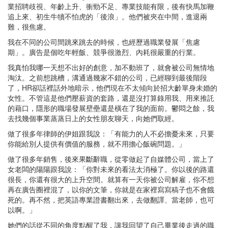
業招聘歧視、年齡上升、衝勁不足、專業技能有限，後有快馬加鞭
追上來、初生牛犢不怕虎的「後浪」。他們被夾在中間，進退兩
難，很焦慮。
我在不同的公司間跳來跳去的時候，也經歷過職業發展「焦慮
期」。廣告是個吃年輕飯、競爭很激烈、內耗很嚴重的行業。
我真怕我哪一天想不出好的創意，加不動班了，就會被公司無情地
淘汰。之前想跳槽，溝通過幾家不錯的公司，已經聊到最後階段
了，HR卻話裡話外地暗示，他們現在不太傾向於招大齡單身未婚的
女性。不管這是他們壓薪資的套路，還是沒打算錄用我、用來推託
的藉口，隱形的職場發展壁壘還是橫在了我的面前。鬱悶之餘，我
去找幾個事業蒸蒸日上的女性朋友聊天，向她們取經。
做了很多年律師的伊姐跟我說：「有能力的人不必擔憂未來，只要
你能給別人提供有價值的服務，就不用擔心飯碗問題。」
做了很多年銷售，後來果斷辭職，從零做起了自媒體公司，當上了
女老闆的陽陽跟我說：「你對未來的看法太消極了。你以後的路還
很長，你還有很大的上升空間。就算有一天你被公司解雇，你不想
再在廣告圈裡混了，以你的文筆，你就是在家裡寫寫稿子也不會餓
死的。再不然，把英語專業證書翻出來，去做翻譯、當老師，也可
以啊。」
她們的話從不同的角度點醒了我，讓我回望了自己畢業後走過的職