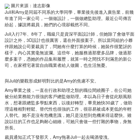
圖片來源：達志影像
Juli和Amy是同屆不同系的大學同學，畢業後先後進入廣告業，前幾
年進了同一家公司，一個做設計，一個做總監助理。最近公司傳言
紛起，據說將裁員，她們的心境卻截然不同。
Juli入行7年、8年了，職級只是資深平面設計師，但她除了會做平面
設計之外，3D設計也很厲害，還在外面接案子。所以當同組的小夥
伴跟她說公司要裁員了，問她有什麼打算的時候，她裝作很驚訝的
樣子，內心其實毫無波瀾。這些年，她服務過那麼多品牌，做過那
麼多案子，憑她的作品集和履歷，就算一時之間找不到滿意的新公
司，在家裡宅著當自由職業者給人做圖，也生活無憂。
與Juli的樂觀形成鮮明對比的是Amy的焦慮不安。
Amy畢業之後，一直在行政和助理之類的職位間繞圈子，在公司她
被分給業務能力很強的客戶總監做助理。本以為日子會從此順風順
水，想著跟總監多學點東西，以後好轉型，畢竟她快30歲了，做助
理這種相對輕鬆、替代性也很強的工作，很容易被成本更低的年輕
人替代。她不是沒有危機意識，她只是沒想到危機來得這麼快。雖
說以往的工作也足夠耐心細緻，可她只會做一些打雜的事物，身無
所長。
裁員通知正式下發那天，Amy拖著Juli一起去喝酒發洩。