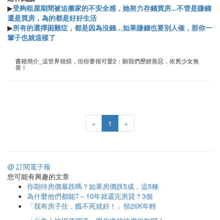
▶
受夠租屋期間被迫搬家的不安全感，她努力存錢買房...不管是賺錢
還是買房，為的都是好好生活
▶
所有的選擇困難症，都是因為沒錢…如果賺錢也要別人催，那你一
輩子也就這樣了
書籍簡介_這世界很煩，但你要很可愛2：願我們歷經善惡，依舊少女無
畏！
«
1
»
@ 訂閱電子報
您可能有興趣的文章
你期待房價暴跌嗎？如果房價跌5成，這5種
為什麼他們都能7～10年就還完房貸？3個
「我有房子住，餓不死就好！」領26K年輕