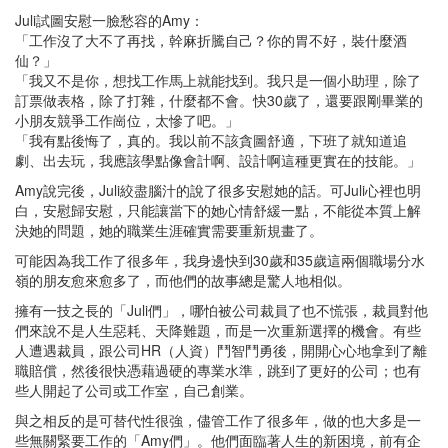
Juli試圖安慰一臉愁容的Amy：
「工作沒了大不了再找，幹麻折騰自己？你的胃不好，裝什麼酒
仙？」
「我又不是你，想找工作馬上就能找到。我只是一個小助理，除了
訂票做表格，除了打雜，什麼都不會。快30歲了，還要跟剛畢業的
小朋友競爭工作崗位，太慘了吧。」
「我有點後悔了，真的。我以前不該貪圖舒適，下班了就知道追
劇、出去玩，我應該學點像會計啊、設計啊這種更實在的技能。」
Amy說完後，Juli絞盡腦汁的說了很多安慰她的話。可Juli心裡也明
白，安慰歸安慰，只能讓當下的她心情舒緩一點，不能從本質上解
決她的問題，她的職業生涯確實需要重新規畫了。
可能因為我工作了很多年，我身邊快到30歲和35歲這兩個職場分水
嶺的朋友愈來愈多了，而他們的故事總是驚人地相似。
擁有一技之長的「Juli們」，哪怕被公司裁員了也不慌張，裁員對他
們來說不是人生惡耗、天降難題，而是一次重新選擇的機會。有些
人遭遇裁員，跟公司HR（人資）鬥智鬥勇後，開開心心地拿到了離
職賠償，然後很快憑藉過硬的專業水準，跳到了更好的公司；也有
些人開起了公司或工作室，自己創業。
與之相反的是可替代性很強，儘管工作了很多年，做的也大多是一
些無關緊要工作的「Amy們」。他們面臨著人生的新困境，前有企