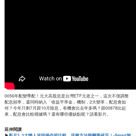
0056年配變季配！元大高股息是台灣ETF元老之一，這次不僅調整
配息頻率，還同時納入「收益平準金」機制，2大變革，配息會如
何？今年只剩7月跟10月除息，有機會比去年多嗎？跟00878比起
來，配息會比較穩健嗎？還有哪些優缺點呢？請看影片。
延伸閱讀
▶
影片》3大懶人波段操作術比較，這種方法報酬率破百！-Smart智