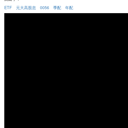
ETF
元大高股息
0056
季配
年配