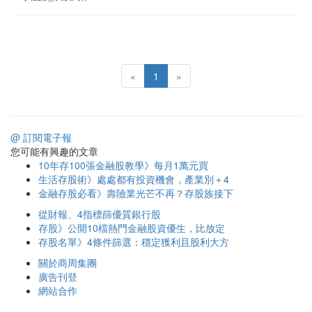
«
1
»
@ 訂閱電子報
您可能有興趣的文章
10年存100張金融股教學》每月1萬元買
生活存股術》處處都有投資機會，產業別＋4
金融存股必看》壽險業光芒不再？存股族接下
從財報、4指標篩優質銀行股
存股》公開10檔熱門金融股資優生，比放定
存股名單》4條件篩選：穩定獲利且股利大方
關於商周集團
廣告刊登
網站合作