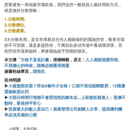
想要避免一再地被市場欺負，我們這些一般投資人最好用的方式，
就是做好分散策略：
1.分散時間。
2.分散價位。
3.分散產業。
3大分散布局，是非常簡易且任何人都能做到的風險控管，敬畏市場
的不可預測，還是多提防些，千萬別在多頭市場中養成壞習慣，否
則空頭市場來臨時，將會面臨超乎預期的損失。
本文獲
「方格子直送計畫」
授權轉載，原文：
人人都跟您講安啦、
不用擔心的時候，請務必慎重再慎重
臉書粉絲專頁，
請按此
延伸閱讀
▶
小資族想存股？符合6條件才合格！口袋不深也能輕鬆買，12檔優
質銅板股出列
▶
大部分時間行情都不會照預想的劇本走...上班族投資達人：股價不
動時，要保持平常心
▶
投資最大的敵人是自己！資產管理公司創辦人分享，提高獲利機
率必須具備的心態
小檔案＿大俠武林