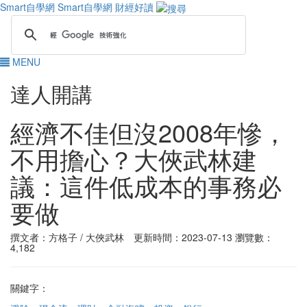
Smart自學網
Smart自學網 財經好讀
MENU
達人開講
經濟不佳但沒2008年慘，
不用擔心？大俠武林建
議：這件低成本的事務必
要做
撰文者：方格子 / 大俠武林 更新時間：2023-07-13
瀏覽數：
4,182
關鍵字：