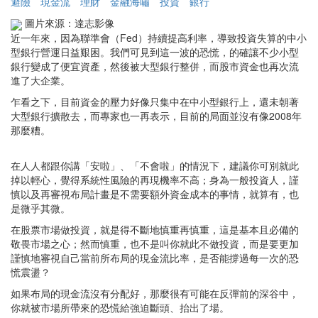
避險
現金流
理財
金融海嘯
投資
銀行
圖片來源：達志影像
近一年來，因為聯準會（Fed）持續提高利率，導致投資失算的中小
型銀行營運日益艱困。我們可見到這一波的恐慌，的確讓不少小型
銀行變成了便宜資產，然後被大型銀行整併，而股市資金也再次流
進了大企業。
乍看之下，目前資金的壓力好像只集中在中小型銀行上，還未朝著
大型銀行擴散去，而專家也一再表示，目前的局面並沒有像2008年
那麼糟。
在人人都跟你講「安啦」、「不會啦」的情況下，建議你可別就此
掉以輕心，覺得系統性風險的再現機率不高；身為一般投資人，謹
慎以及再審視布局計畫是不需要額外資金成本的事情，就算有，也
是微乎其微。
在股票市場做投資，就是得不斷地慎重再慎重，這是基本且必備的
敬畏市場之心；然而慎重，也不是叫你就此不做投資，而是要更加
謹慎地審視自己當前所布局的現金流比率，是否能撐過每一次的恐
慌震盪？
如果布局的現金流沒有分配好，那麼很有可能在反彈前的深谷中，
你就被市場所帶來的恐慌給強迫斷頭、抬出了場。