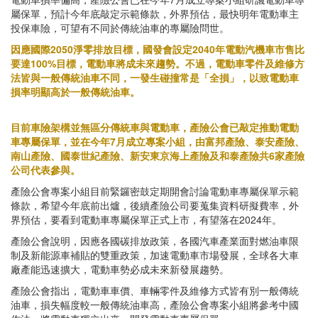
屬保單，預計今年底敲定示範條款，外界預估，最快明年電動車主
投保車險，可望有不同於傳統油車的專屬險問世。
因應國際2050淨零排放目標，國發會設定2040年電動汽機車市售比
要達100%目標，電動車將成未來趨勢。不過，電動車零件及維修方
法皆與一般傳統油車不同，一發生碰撞常是「全損」，以致電動車
損率明顯高於一般傳統油車。
目前車險架構並無區分傳統車與電動車，產險公會已敲定推動電動
車專屬保單，並在今年7月成立專案小組，由富邦產險、泰安產險、
南山產險、國泰世紀產險、新安東京海上產險及和泰產險共6家產險
公司代表參與。
產險公會專案小組目前緊鑼密鼓定期開會討論電動車專屬保單示範
條款，希望今年底前出爐，後續產險公司要蒐集資料研擬費率，外
界預估，要看到電動車專屬保單正式上市，有望落在2024年。
產險公會說明，因應各國碳排放政策，各國汽車產業面對燃油車限
制及新能源車補貼的雙重政策，加速電動車市場發展，全球各大車
廠產能迅速擴大，電動車勢必成未來新發展趨勢。
產險公會指出，電動車車價、車輛零件及維修方式皆有別一般傳統
油車，損失幅度較一般傳統油車高，產險公會專案小組將參考中國