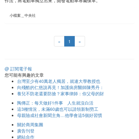
作法，將電動車獨立出來，開發電動車專屬保單。
小檔案＿中央社
«
1
»
@ 訂閱電子報
您可能有興趣的文章
台灣至少有40萬老人獨居，就連大學教授也
向殘酷的仁慈說再見！加護病房醫師陳秀丹：
養兒不防老還要防搶？家事律師：你父母的財
陶傳正：每天做好1件事 人生就沒白活
這3種情況，未滿60歲也可以請領新制勞工
母親險成社會新聞主角…他學會這5個好習慣
關於商周集團
廣告刊登
網站合作