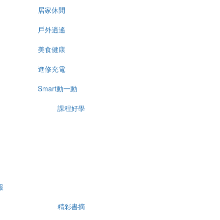
居家休閒
戶外逍遙
美食健康
進修充電
Smart動一動
課程好學
報
精彩書摘