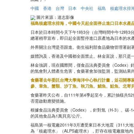
中國
香港
台灣
日本
中央社
福島
核處理水排
圖片來源：達志影像
福島核處理水排海，中國今天起全面停止進口日本水產
日本於日本時間今天下午1時3分（台灣時間中午12時
總署稍早宣布，即日起全面暫停進口原產地為日本的水
外界關注台灣是否跟進。衛生福利部食品藥物管理署副
媒體詢及，香港及中國都全面禁止。林金富說，那只是
林金強調，現在國際間，僅食品法典委員會（Codex）
的氚會對人體產生危害，食藥署會加強監測，監測結果
食藥署去年委託台灣大學海洋中心執行計畫，並召開專
參、章魚、蟹類、沙丁魚、秋刀魚、鯖魚、鮭魚、北寄
食藥署昨天公布，自111年第4季起至今，累計抽樣共5
否需啟動應變措施。
根據食品法典委員會（Codex），針對氚（H-3）、碳-14（C
的其他食品為1萬貝克/公斤。
福島第一核電廠2011年3月遭受東日本大地震（31
為「核處理水」（ALPS處理水），貯存在核電廠腹地內