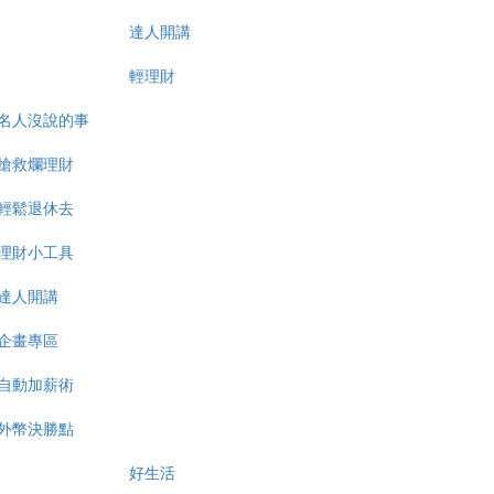
達人開講
輕理財
名人沒說的事
搶救爛理財
輕鬆退休去
理財小工具
達人開講
企畫專區
自動加薪術
外幣決勝點
好生活