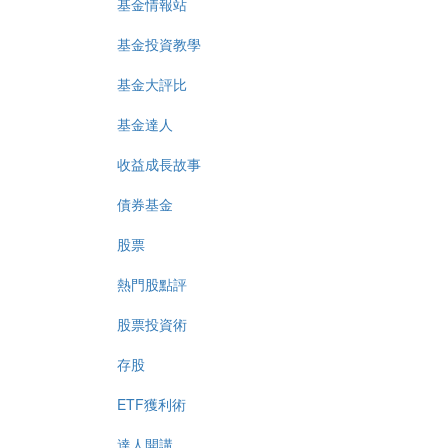
基金情報站
基金投資教學
基金大評比
基金達人
收益成長故事
債券基金
股票
熱門股點評
股票投資術
存股
ETF獲利術
達人開講