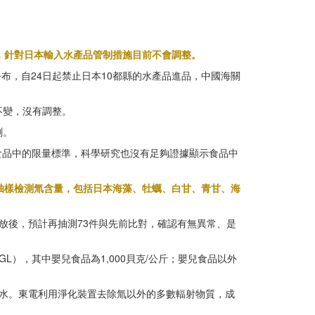
，針對日本輸入水產品管制措施目前不會調整。
布，自24日起禁止日本10都縣的水產品進品，中國海關
不變，沒有調整。
測。
在食品中的限量標準，科學研究也沒有足夠證據顯示食品中
抽樣檢測氚含量，包括日本海藻、牡蠣、白甘、青甘、海
排放後，預計再抽測73件與先前比對，確認有無異常、是
el, GL），其中嬰兒食品為1,000貝克/公斤；嬰兒食品以外
染水。東電利用淨化裝置去除氚以外的多數輻射物質，成