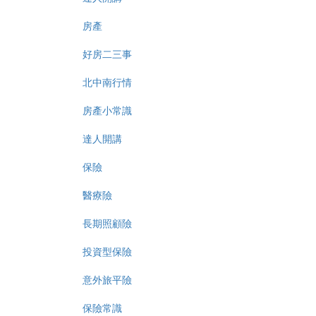
房產
好房二三事
北中南行情
房產小常識
達人開講
保險
醫療險
長期照顧險
投資型保險
意外旅平險
保險常識