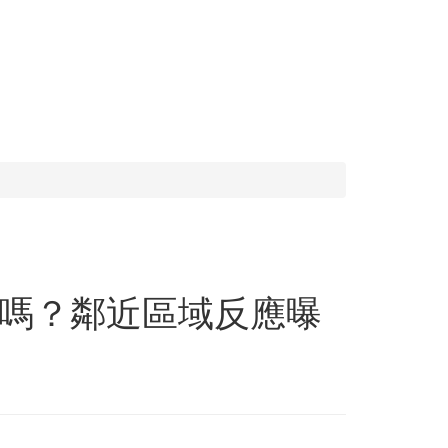
嗎？鄰近區域反應曝