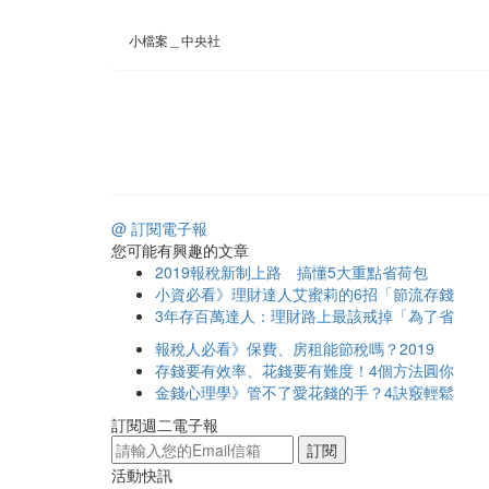
小檔案＿中央社
@ 訂閱電子報
您可能有興趣的文章
2019報稅新制上路 搞懂5大重點省荷包
小資必看》理財達人艾蜜莉的6招「節流存錢
3年存百萬達人：理財路上最該戒掉「為了省
報稅人必看》保費、房租能節稅嗎？2019
存錢要有效率、花錢要有難度！4個方法圓你
金錢心理學》管不了愛花錢的手？4訣竅輕鬆
訂閱週二電子報
訂閱
活動快訊