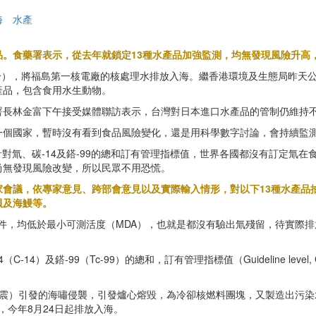
海
水產
品。食藥署表示，從去年就鎖定13種水產品加強監測，均無發現風險升高
3分），將福島第一核電廠的核處理水排放入海。繼香港環境及生態局昨天公
產品，包含食用水生動物。
署長林金富下午接受媒體聯訪表示，台灣對日本進口水產品的管制仍維持
一個國家，暫時沒有看到食品風險變化，還是用科學數字討論，會持續監
針對氚、碳-14及鎝-99的總和訂有管理指標值，世界各國都沒有訂定氚
尚無發現風險改變，所以民眾不用恐慌。
家會議，依專家意見、跨部會意見以及實際輸入情形，對以下13種水產品
貝及海鰻等。
2件，均低於最小可測活度（MDA），也就是都沒有驗出氚殘留，待實際
-14）及鎝-99（Tc-99）的總和，訂有管理指標值（Guideline lev
1大地震）引發的海嘯侵襲，引發爐心熔毀，為冷卻核燃料團塊，又製造出污
，今年8月24日起排放入海。