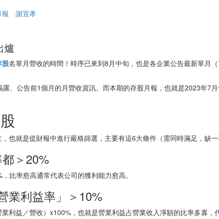
月報
謝宜孝
出爐
存股
名單月營收的時間！時序已來到8月中旬，也是各企業公告最新單月（
露、公告前1個月的月營收資訊。而本期的存股月報，也就是2023年7
質股
主，也就是從財報中進行嚴格篩選，主要有這6大條件（需同時滿足，缺一
都＞20%
0%，比率愈高通常代表公司的獲利能力愈高。
營業利益率」＞10%
業利益／營收）x100%，也就是營業利益占營業收入淨額的比率多寡，