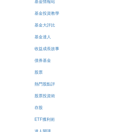
基金情報站
基金投資教學
基金大評比
基金達人
收益成長故事
債券基金
股票
熱門股點評
股票投資術
存股
ETF獲利術
達人開講