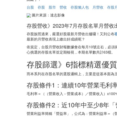
台股
存股
股市
營收
存股懶人包
月營收
存股
圖片來源：達志影像
存股營收》2023年7月存股名單月營收
存股族照過來，嚴選好股最新月營收出爐囉！又到公布
最新的月營收表現上繳出好成績呢？
依規定，台股月營收財報數據會在每月10號左右，必須揭
心挑選的存股名單並定期檢視，本期名單數共計63檔。
存股篩選》6指標精選優
而本系列在存股名單的選股邏輯上，主要是從基本面為
存股條件1：連續10年營業毛利率
毛利率＝（（營業收入－營業成本）／營業收入）x10
存股條件2：近10年中至少8年「
營業利益率簡稱「營益率」，公式為：營業利益率＝（營