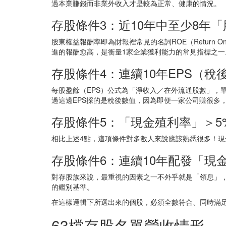
過本業賺錢而非業外收入才是較為正常、健康的情況。
存股條件3：近10年中至少8年「
股東權益報酬率即為財報裡常見的名詞ROE（Return 
進的報酬愈高，是衡量1家企業獲利能力的常見指標之一
存股條件4：連續10年EPS（稅
每股盈餘（EPS）公式為「淨收入／在外流通股數」，
過這邊EPS採的是稅後數值，因為即便一家公司賺很多
存股條件5：「現金殖利率」＞5
相比上述4點，這項條件對多數人來說應該熟悉很多！現
存股條件6：連續10年配發「現
對存股族來說，最重視的因素之一不外乎就是「領息」
的鑑別基準。
在這樣邏輯下所選出來的個股，必須全數符合、同時滿足
63檔存股名單營收情形