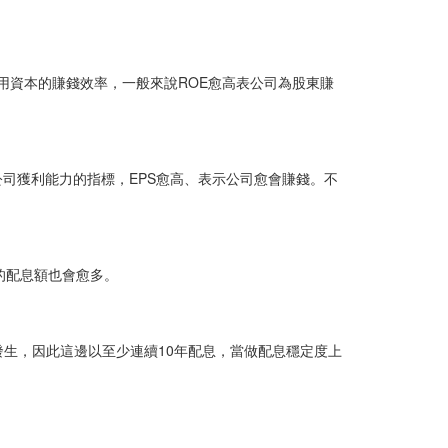
公司利用資本的賺錢效率，一般來說ROE愈高表公司為股東賺
司獲利能力的指標，EPS愈高、表示公司愈會賺錢。不
的配息額也會愈多。
生，因此這邊以至少連續10年配息，當做配息穩定度上