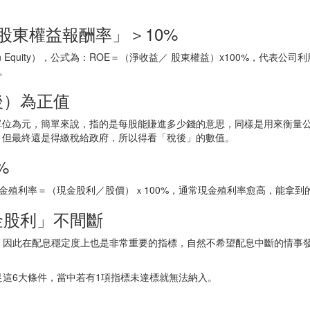
股東權益報酬率」＞10%
On Equity），公式為：ROE＝（淨收益／ 股東權益）x100%，代表
。
後）為正值
單位為元，簡單來說，指的是每股能賺進多少錢的意思，同樣是用來衡量公
，但最終還是得繳稅給政府，所以得看「稅後」的數值。
%
金殖利率＝（現金股利／股價）ｘ100%，通常現金殖利率愈高，能拿到
金股利」不間斷
，因此在配息穩定度上也是非常重要的指標，自然不希望配息中斷的情事發
這6大條件，當中若有1項指標未達標就無法納入。