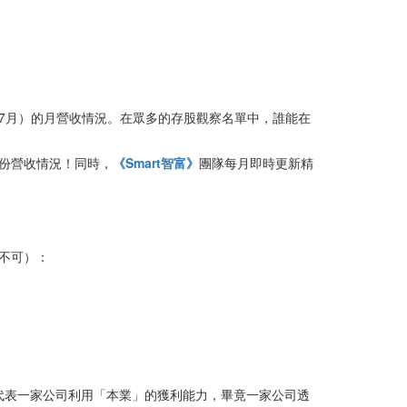
7月）的月營收情況。在眾多的存股觀察名單中，誰能在
月份營收情況！同時，
《Smart智富》
團隊每月即時更新精
不可）：
代表一家公司利用「本業」的獲利能力，畢竟一家公司透