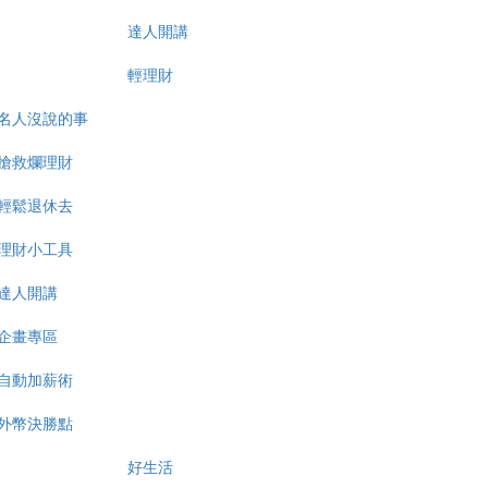
達人開講
輕理財
名人沒說的事
搶救爛理財
輕鬆退休去
理財小工具
達人開講
企畫專區
自動加薪術
外幣決勝點
好生活