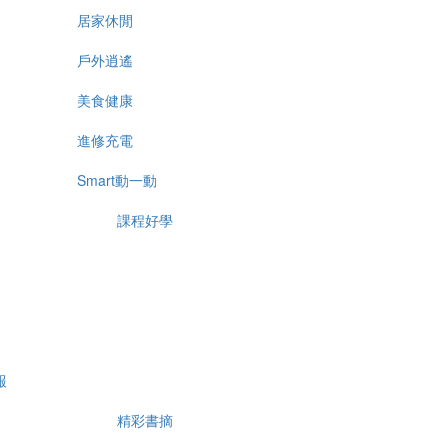
居家休閒
戶外逍遙
美食健康
進修充電
Smart動一動
課程好學
報
精彩書摘