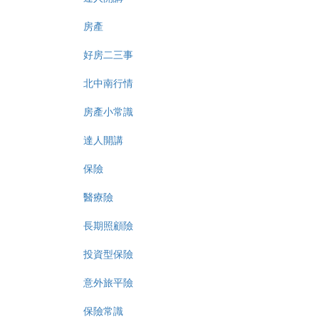
房產
好房二三事
北中南行情
房產小常識
達人開講
保險
醫療險
長期照顧險
投資型保險
意外旅平險
保險常識