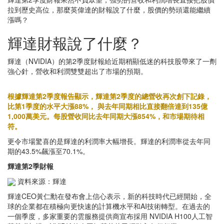
拉到歷史高位，那麼英偉達的財報說了什麼，股價的勢頭還能繼續
漲嗎？
輝達財報說了什麼？
輝達（NVIDIA）的第2季度財報給近期稍顯低迷的科技股帶來了一劑
強心針，營收和利潤雙雙超出了市場的預期。
根據輝達第2季度報告顯示，輝達第2季度的總營收再次創下記錄，
比第1季度的水平大漲88%， 與去年同期相比直接翻倍達到135億
1,000萬美元。每股營收同比去年同期大漲854%，和市場期待相
符。
更令市場驚喜的是輝達的利潤率大幅增長。輝達的利潤率從去年同
期的43.5%飆漲至70.1%。
輝達第2季財報
資料來源：輝達
輝達CEO黃仁勳在發布會上信心表示，新的科技時代已經開始，全
球的企業都在積極向更快速的計算機水平和AI技術轉型。在過去的
一個季度，多家重要的雲服務提供商宣布採用 NVIDIA H100人工智