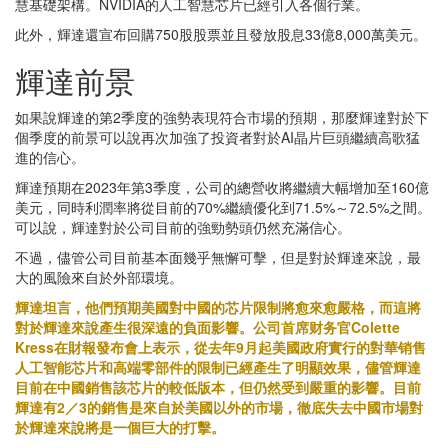
慧基礎架構。NVIDIA的人工智慧芯片已經引入各個行業。
此外，輝達還宣布回購750股股票並且發放股息33億8,000萬美元。
輝達前景
如果說輝達的第2季度的強勢表現符合市場的預期，那麼輝達對於下
個季度的前景可以說再次加強了投資者對於AI晶片巨頭繼續高歌猛
進的信心。
輝達預期在2023年第3季度，公司的總營收將繼續大幅增加至160億
美元，同時利潤率將從目前的70%繼續優化到71.5%～72.5%之間。
可以說，輝達對於公司目前的強勁勢頭仍然充滿信心。
不過，儘管公司目前基本面幾乎無懈可擊，但是對於輝達來說，最
大的風險來自於外部環境。
輝達坦言，他們預期美國對中國的芯片限制將愈來愈嚴格，而這將
對於輝達來說產生很深遠的負面影響。公司首席财务官Colette
Kress在財報發布會上表示，從去年9月起美國政府實行的對華销售
人工智能芯片和高端零部件的限制已經產生了明顯效果，儘管輝達
目前在中國銷售該芯片的較低版本，但仍然受到嚴重的影響。目前
輝達有2／3的銷售是來自於美國以外的市場，徹底失去中國市場對
於輝達來說將是一個巨大的打擊。