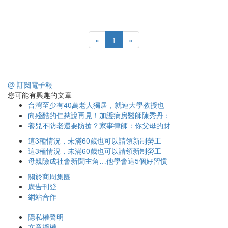
«
1
»
@ 訂閱電子報
您可能有興趣的文章
台灣至少有40萬老人獨居，就連大學教授也
向殘酷的仁慈說再見！加護病房醫師陳秀丹：
養兒不防老還要防搶？家事律師：你父母的財
這3種情況，未滿60歲也可以請領新制勞工
這3種情況，未滿60歲也可以請領新制勞工
母親險成社會新聞主角…他學會這5個好習慣
關於商周集團
廣告刊登
網站合作
隱私權聲明
文章授權