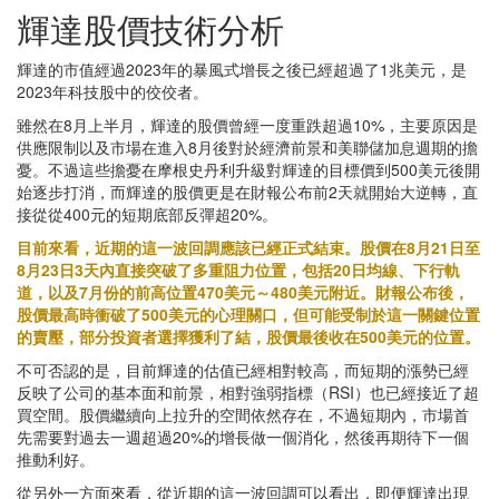
輝達股價技術分析
輝達的市值經過2023年的暴風式增長之後已經超過了1兆美元，是
2023年科技股中的佼佼者。
雖然在8月上半月，輝達的股價曾經一度重跌超過10%，主要原因是
供應限制以及市場在進入8月後對於經濟前景和美聯儲加息週期的擔
憂。不過這些擔憂在摩根史丹利升級對輝達的目標價到500美元後開
始逐步打消，而輝達的股價更是在財報公布前2天就開始大逆轉，直
接從從400元的短期底部反彈超20%。
目前來看，近期的這一波回調應該已經正式結束。股價在8月21日至
8月23日3天內直接突破了多重阻力位置，包括20日均線、下行軌
道，以及7月份的前高位置470美元～480美元附近。財報公布後，
股價最高時衝破了500美元的心理關口，但可能受制於這一關鍵位置
的賣壓，部分投資者選擇獲利了結，股價最後收在500美元的位置。
不可否認的是，目前輝達的估值已經相對較高，而短期的漲勢已經
反映了公司的基本面和前景，相對強弱指標（RSI）也已經接近了超
買空間。股價繼續向上拉升的空間依然存在，不過短期內，市場首
先需要對過去一週超過20%的增長做一個消化，然後再期待下一個
推動利好。
從另外一方面來看，從近期的這一波回調可以看出，即便輝達出現