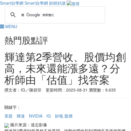
Smart自學網
Smart自學網 財經好讀
MENU
熱門股點評
輝達第2季營收、股價均創
高，未來還能漲多遠？分
析師由「估值」找答案
撰文者：IG／陳碧菲 更新時間：2023-08-31
瀏覽數：9,635
關鍵字：
美股
輝達
NVIDIA
IG
財報.股價
圖片來源：達志影像
輝達第2季度財報果然不負眾望，強勢的營收和利潤增長直接把股價