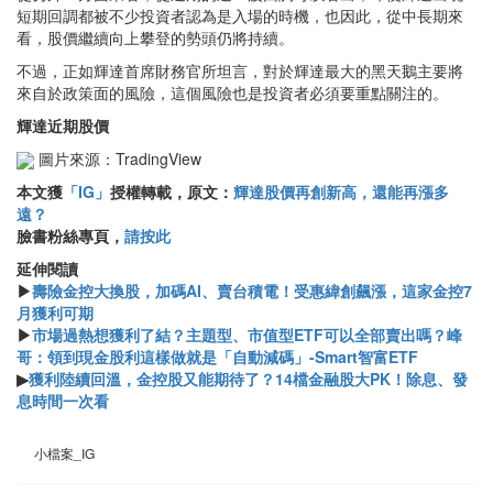
短期回調都被不少投資者認為是入場的時機，也因此，從中長期來
看，股價繼續向上攀登的勢頭仍將持續。
不過，正如輝達首席財務官所坦言，對於輝達最大的黑天鵝主要將
來自於政策面的風險，這個風險也是投資者必須要重點關注的。
輝達近期股價
圖片來源：TradingView
本文獲
「IG」
授權轉載，原文：
輝達股價再創新高，還能再漲多
遠？
臉書粉絲專頁，
請按此
延伸閱讀
▶
壽險金控大換股，加碼AI、賣台積電！受惠緯創飆漲，這家金控7
月獲利可期
▶
市場過熱想獲利了結？主題型、市值型ETF可以全部賣出嗎？峰
哥：領到現金股利這樣做就是「自動減碼」-Smart智富ETF
▶
獲利陸續回溫，金控股又能期待了？14檔金融股大PK！除息、發
息時間一次看
小檔案_IG