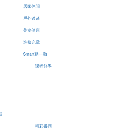
居家休閒
戶外逍遙
美食健康
進修充電
Smart動一動
課程好學
報
精彩書摘