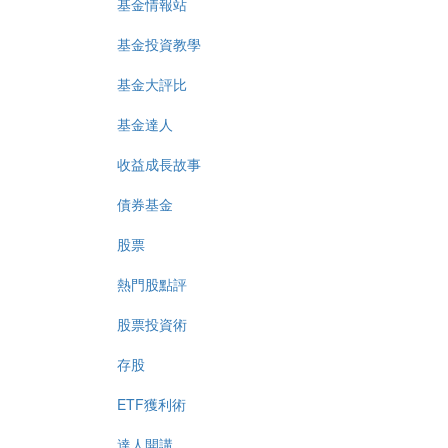
基金情報站
基金投資教學
基金大評比
基金達人
收益成長故事
債券基金
股票
熱門股點評
股票投資術
存股
ETF獲利術
達人開講