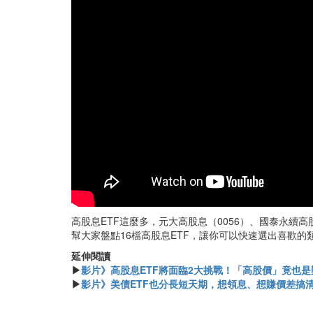
高股息ETF這麼多，元大高股息（0056）、國泰永續高
幫大家盤點16檔高股息ETF，讓你可以快速選出喜歡的
延伸閱讀
▶
影片》高股息ETF將面臨2大挑戰！「高股價」竟也是難處
▶
影片》美債ETF也分長短天期，想領息、想賺價差搞清楚