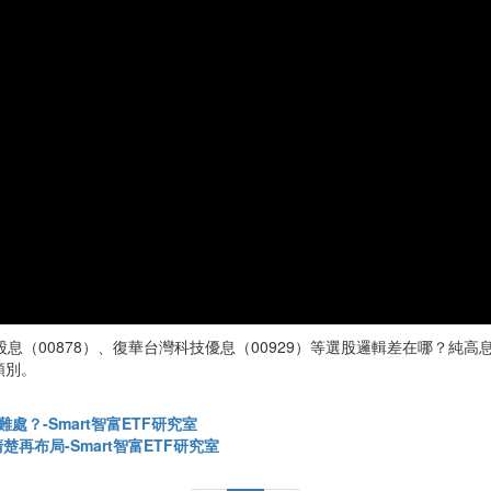
股息（00878）、復華台灣科技優息（00929）等選股邏輯差在哪？純
類別。
？-Smart智富ETF研究室
再布局-Smart智富ETF研究室