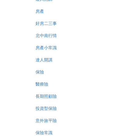
房產
好房二三事
北中南行情
房產小常識
達人開講
保險
醫療險
長期照顧險
投資型保險
意外旅平險
保險常識