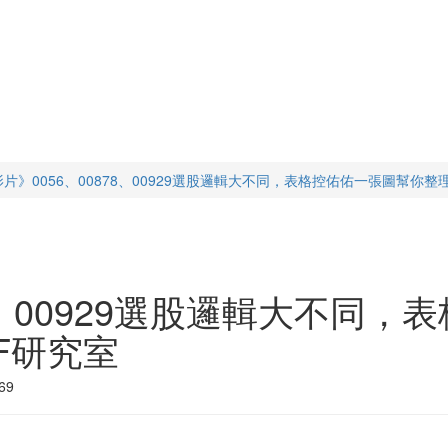
影片》0056、00878、00929選股邏輯大不同，表格控佑佑一張圖幫你整理好
78、00929選股邏輯大不同
TF研究室
69