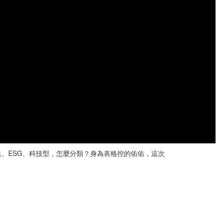
高息、ESG、科技型，怎麼分類？身為表格控的佑佑，這次