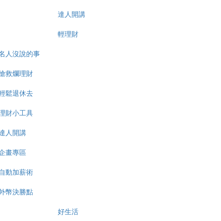
達人開講
輕理財
名人沒說的事
搶救爛理財
輕鬆退休去
理財小工具
達人開講
企畫專區
自動加薪術
外幣決勝點
好生活