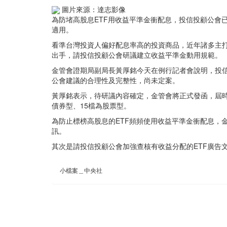
圖片來源：達志影像
為防堵高股息ETF用收益平準金衝配息，投信投顧公會
適用。
看準台灣投資人偏好配息率高的投資商品，近年諸多主打
出手，請投信投顧公會研議建立收益平準金動用規範。
金管會證期局副局長黃厚銘今天在例行記者會說明，投
公會建議的合理性及完整性，尚未定案。
黃厚銘表示，待研議內容確定，金管會將正式發函，屆時
債券型、15檔為股票型。
為防止標榜高股息的ETF頻頻使用收益平準金衝配息，
訊。
其次是請投信投顧公會加強查核有收益分配的ETF廣告
小檔案＿中央社