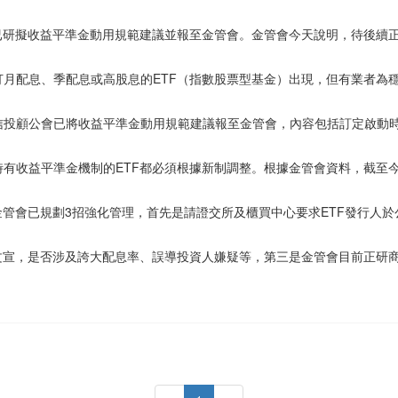
已研擬收益平準金動用規範建議並報至金管會。金管會今天說明，待後續正
月配息、季配息或高股息的ETF（指數股票型基金）出現，但有業者為
信投顧公會已將收益平準金動用規範建議報至金管會，內容包括訂定啟動
有收益平準金機制的ETF都必須根據新制調整。根據金管會資料，截至今年
金管會已規劃3招強化管理，首先是請證交所及櫃買中心要求ETF發行人
文宣，是否涉及誇大配息率、誤導投資人嫌疑等，第三是金管會目前正研