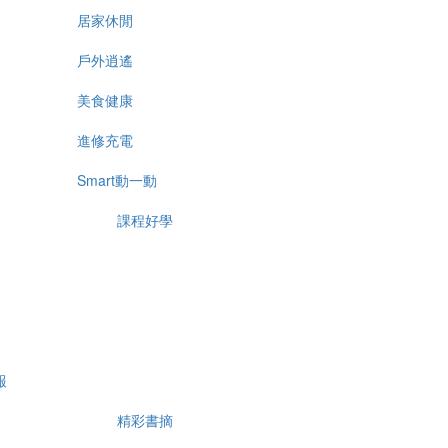
居家休閒
戶外逍遙
美食健康
進修充電
Smart動一動
課程好學
報
精彩書摘