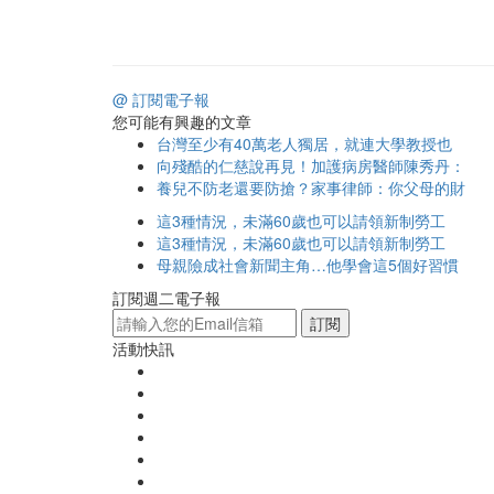
@ 訂閱電子報
您可能有興趣的文章
台灣至少有40萬老人獨居，就連大學教授也
向殘酷的仁慈說再見！加護病房醫師陳秀丹：
養兒不防老還要防搶？家事律師：你父母的財
這3種情況，未滿60歲也可以請領新制勞工
這3種情況，未滿60歲也可以請領新制勞工
母親險成社會新聞主角…他學會這5個好習慣
訂閱週二電子報
訂閱
活動快訊