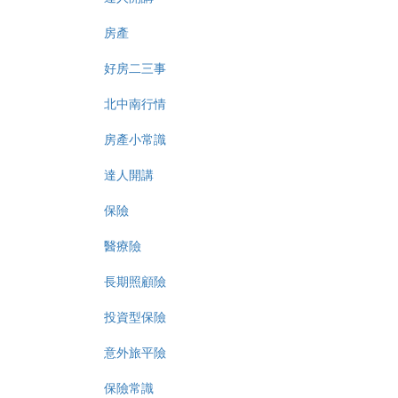
房產
好房二三事
北中南行情
房產小常識
達人開講
保險
醫療險
長期照顧險
投資型保險
意外旅平險
保險常識