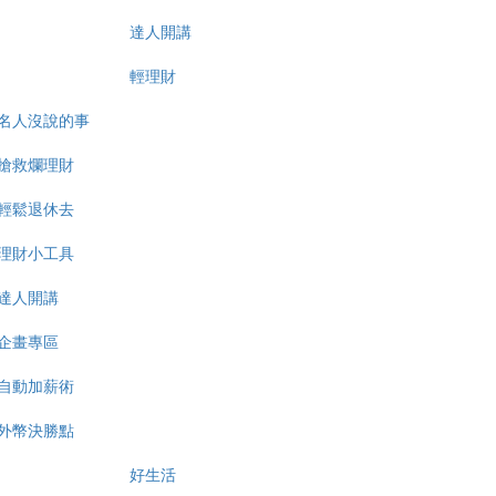
達人開講
輕理財
名人沒說的事
搶救爛理財
輕鬆退休去
理財小工具
達人開講
企畫專區
自動加薪術
外幣決勝點
好生活