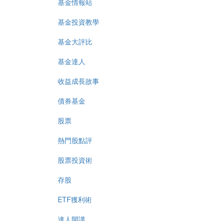
基金情報站
基金投資教學
基金大評比
基金達人
收益成長故事
債券基金
股票
熱門股點評
股票投資術
存股
ETF獲利術
達人開講