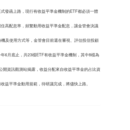
式發函上路，現行有收益平準金機制的ETF都必須一體
穩住高配息率，頻繁動用收益平準金配息，讓金管會決議
時機及使用方式等，金管會目前還在審視、評估投信投顧
6月底止，共23檔ETF有收益平準金機制，其中8檔為
於公開資訊觀測站揭露，收益分配來自收益平準金的占比資
商收益平準金動用規範，待研議完成，將儘快上路。