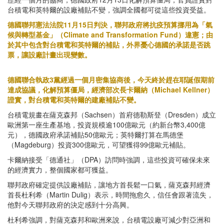
台積電和英特爾的設廠補貼不變，強調全國都可從這些投資受益。
德國聯邦憲法法院11月15日判決，聯邦政府將抗疫預算挪用為「氣
候與轉型基金」（Climate and Transformation Fund）違憲；由
於其中包含對台積電和英特爾的補貼，外界憂心德國的承諾是否跳
票，讓設廠計畫出現變數。
德國聯合執政3黨經過一個月密集協商後，今天終於趕在耶誕假期前
達成協議，化解預算僵局，經濟部次長卡爾納（Michael Kellner）
證實，對台積電和英特爾的建廠補貼不變。
台積電規畫在薩克森邦（Sachsen）首府德勒斯登（Dresden）成立
歐洲第一座生產基地，投資規模逾100億歐元（約新台幣3,400億
元），德國政府承諾補貼50億歐元；英特爾打算在馬德堡
（Magdeburg）投資300億歐元，可望獲得99億歐元補貼。
卡爾納接受「德通社」（DPA）訪問時強調，這些投資可確保未來
的經濟實力，整個國家都可獲益。
聯邦政府確定提供設廠補貼，讓地方首長鬆一口氣，薩克森邦經濟
首長杜利希（Martin Dulig）表示，時間拖愈久，信任會跟著流失，
他對今天聯邦政府的決定感到十分高興。
杜利希強調，對薩克森邦和歐洲來說，台積電設廠可減少對亞洲和