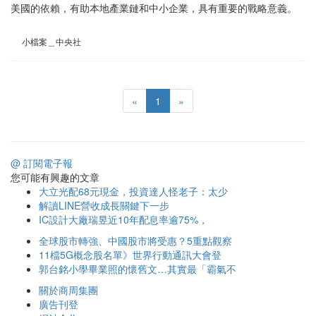
美國的依賴，有助本地產業鏈和中小企業，具有重要的戰略意義。
小檔案＿中央社
«
1
»
@ 訂閱電子報
您可能有興趣的文章
大立光配68元現金，投資達人怪老子：太少
解讀LINE營收成長關鍵下一步
IC設計大廠瑞昱近10年配息率逾75%，
全球股市轉強、中國股市將受惠？5重點觀察
11檔5G概念股名單》世界行動通訊大會登
郭台銘小學畢業照的懷舊文…其實最「霸氣不
關於商周集團
廣告刊登