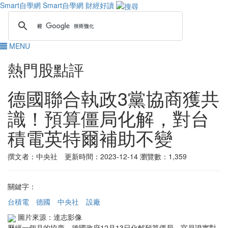
Smart自學網
Smart自學網 財經好讀
MENU
熱門股點評
德國聯合執政3黨協商獲共
識！預算僵局化解，對台
積電英特爾補助不變
撰文者：中央社 更新時間：2023-12-14
瀏覽數：1,359
關鍵字：
台積電
德國
中央社
設廠
圖片來源：達志影像
歷經一個月的協商，德國政府12月13日化解預算僵局，官員證實對