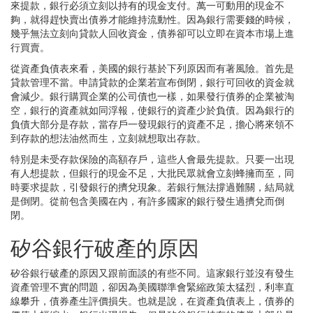
來提款，銀行必須立刻以持有的現金支付。萬一可動用的現金不
夠，就得趕快賣出債券才能維持流動性。因為銀行需要錢的時候，
幾乎無法立刻向貸款人回收資金，債券卻可以立即在資本市場上進
行買賣。
從資產負債表來看，美國的銀行基於下列原因而有著風險。首先是
貸款管理不當。申請貸款的企業若宣布倒閉，銀行可回收的資金就
會減少。銀行購買企業的公司債也一樣，如果發行債券的企業被淘
空，銀行的資產就如同浮報，使銀行的資產少於負債。因為銀行的
負債大部分是存款，當存戶一發現銀行的資產不足，擔心將來領不
到存款的想法油然而生，立刻就想取出存款。
特別是未受存款保險的高額存戶，這些人會最先提款。只要一出現
有人想提款，但銀行的現金不足，大批民眾就會立刻蜂擁而至，同
時要求提款，引發銀行的擠兌現象。若銀行無法撐過難關，結局就
是倒閉。從前包含美國在內，有許多國家的銀行發生過擠兌而倒
閉。
矽谷銀行破產的原因
矽谷銀行破產的原因又跟前面談的有些不同。這家銀行並沒有發生
資產管理不實的問題，卻因為美國聯準會緊縮政策太猛烈，利率直
線攀升，債券產生評價損失。也就是說，在資產負債表上，債券的