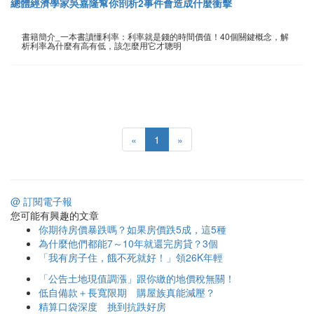
總體經濟學家吳嘉隆幫你剖析2事件會造成什麼衝擊
書籍簡介_一本書讀懂利率：利率就是錢的時間價值！40個關鍵概念，解
析利率為什麼有高有低，該怎麼用它才聰明
«
1
»
@ 訂閱電子報
您可能有興趣的文章
你期待房價暴跌嗎？如果房價跌5成，這5種
為什麼他們都能7～10年就還完房貸？3個
「我有房子住，餓不死就好！」領26K年輕
「公告土地現值調漲」跟你繳的地價稅無關！
低自備款＋長寬限期 購屋族真能減壓？
精算口袋深度 挑到抗跌好房