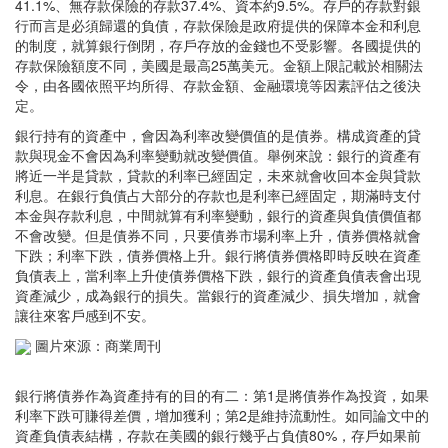
41.1%、無存款保險的存款37.4%、資本約9.5%。存戶的存款對銀
行而言是必須歸還的負債，存款保險是政府提供的保障本金和利息
的制度，就算銀行倒閉，存戶存放的金錢也不受影響。各國提供的
存款保險額度不同，美國是最高25萬美元。金額上限記載於相關法
令，由各國依照平均所得、存款金額、金融環境等因素評估之後決
定。
銀行持有的資產中，會因為利率改變價值的是債券。構成資產的貸
款與現金不會因為利率變動就改變價值。舉例來說：銀行的資產有
將近一半是貸款，貸款的利率已經固定，未來就會收回本金與貸款
利息。在銀行負債占大部分的存款也是利率已經固定，期滿時支付
本金與存款利息，中間就算有利率變動，銀行的資產與負債價值都
不會改變。但是債券不同，只要債券市場利率上升，債券價格就會
下跌；利率下跌，債券價格上升。銀行將債券價格即時反映在資產
負債表上，當利率上升使債券價格下跌，銀行的資產負債表會出現
資產減少，成為銀行的損失。當銀行的資產減少、損失增加，就會
讓往來客戶感到不安。
圖片來源：商業周刊
銀行將債券作為資產持有的目的有二：第1是將債券作為投資，如果
利率下跌可賺得差價，增加獲利；第2是維持流動性。如同論文中的
資產負債表結構，存款在美國的銀行幾乎占負債80%，存戶如果前