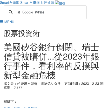
Smart自學網
Smart自學網 財經好讀
MENU
股票投資術
美國矽谷銀行倒閉、瑞士
信貸被購併...從2023年銀
行事件，看利率的反撲與
新型金融危機
撰文者：趙慶燁조경엽、盧泳佑노영우 更新時間：2023-12-23
瀏
覽數：3,977
關鍵字：