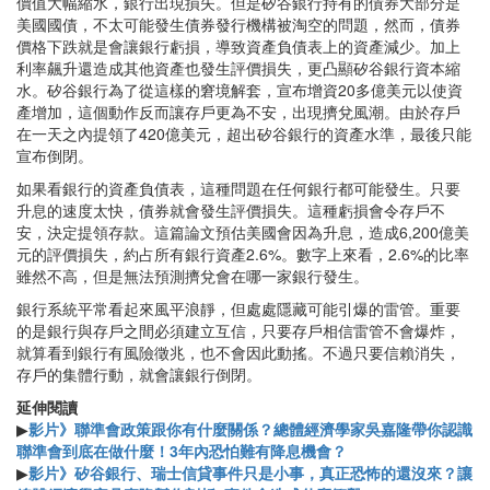
價值大幅縮水，銀行出現損失。但是矽谷銀行持有的債券大部分是
美國國債，不太可能發生債券發行機構被淘空的問題，然而，債券
價格下跌就是會讓銀行虧損，導致資產負債表上的資產減少。加上
利率飆升還造成其他資產也發生評價損失，更凸顯矽谷銀行資本縮
水。矽谷銀行為了從這樣的窘境解套，宣布增資20多億美元以使資
產增加，這個動作反而讓存戶更為不安，出現擠兌風潮。由於存戶
在一天之內提領了420億美元，超出矽谷銀行的資產水準，最後只能
宣布倒閉。
如果看銀行的資產負債表，這種問題在任何銀行都可能發生。只要
升息的速度太快，債券就會發生評價損失。這種虧損會令存戶不
安，決定提領存款。這篇論文預估美國會因為升息，造成6,200億美
元的評價損失，約占所有銀行資產2.6%。數字上來看，2.6%的比率
雖然不高，但是無法預測擠兌會在哪一家銀行發生。
銀行系統平常看起來風平浪靜，但處處隱藏可能引爆的雷管。重要
的是銀行與存戶之間必須建立互信，只要存戶相信雷管不會爆炸，
就算看到銀行有風險徵兆，也不會因此動搖。不過只要信賴消失，
存戶的集體行動，就會讓銀行倒閉。
延伸閱讀
▶
影片》聯準會政策跟你有什麼關係？總體經濟學家吳嘉隆帶你認識
聯準會到底在做什麼！3年內恐怕難有降息機會？
▶
影片》矽谷銀行、瑞士信貸事件只是小事，真正恐怖的還沒來？讓