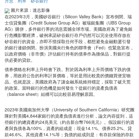
升息
利率
矽谷銀行
圖片來源：達志影像
在2023年3月，美國矽谷銀行（Silicon Valley Bank）宣布倒閉、瑞
士信貸集團（Credit Suisse Group AG）被瑞銀集團（UBS Group
AG）購併，多件銀行界的消息震撼全球市場。美國政府為了避免銀
行危機影響經濟，破例承諾矽谷銀行存戶仍然可以完全使用存放在
矽谷銀行的資金，亦即不惜採取任何手段，都想避免金融動盪引發
的銀行連鎖倒閉。扮演美國央行角色的聯準會（Fed）也緊急宣布，
以政府價格（非市價）評估銀行持有的債券作為擔保品，對銀行提
供必要的貸款。
債券價格在利率上升時會下跌。對於因為利率上升而價格下跌的債
券，用政府公告的利率計算價格，等於是用比較貴的價錢買便宜物
品。也就是說，美國政府為了讓金融系統維持穩定，採取了破天荒
的政策。當時銀行的危機是如何發生？從銀行的資產負債表
（balance sheet）結構可以比較容易理解原因。
2023年美國南加州大學（University of Southern California）研究團
隊針對美國4,844家銀行的資產負債表進行分析，論文內容提到，這
些銀行的總資產約24兆美元（約合新台幣766兆元）。假設銀行的資
產與負債各為100%，資產的組成是：現金14.1%、債券25.2%、貸
款46.6%、其他資產14.1%等；負債的組成則是：有存款保險的存款