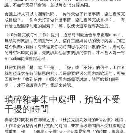
議，不如每天召開會議，並以每次15分鐘為限。
會議主持人可以向團隊詢問，「你昨天做了什麼事情，協助團隊完
成目標？」「你今天打算做什麼事情，協助團隊完成目標？」「有
什麼阻礙團隊前進的因素？」等，以便快速掌握專案進度。
《10分鐘完成每件工作》提到，通勤時間最適合拿來處理e-mail，
無須每封閱讀，先瀏覽寄件人、信件主題與開頭的幾行內容，判定
是否與自己有關；有些需要你花時間思考如何回覆的信件，則可以
另外空出時間答覆，先閱讀其他需要閱讀的信件，才不會因為一封
e-mail而耽擱整體流程。
只需要回覆「是」或「不是」、「好」或「不好」的信件，工作者
就無須花太多時間構思內容；若是需要經過公司內部協調的，可先
回覆對方「收到信件，但因公司內部需要討論，請再給我1個星
期」，才不會讓對方再打電話來確認。
瑣碎雜事集中處理，預留不受
干擾的時間
弄清楚時間花費在哪裡之後，《杜拉克談高效能的5個習慣》建議，
工作者必須整合可自行支配的時間，並在這段期間內不受打擾地完
成重要工作——1個星期安排1天～2天專屬於自己的時間，將會議、