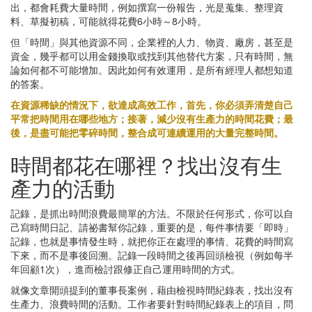
出，都會耗費大量時間，例如撰寫一份報告，光是蒐集、整理資
料、草擬初稿，可能就得花費6小時～8小時。
但「時間」與其他資源不同，企業裡的人力、物資、廠房，甚至是
資金，幾乎都可以用金錢換取或找到其他替代方案，只有時間，無
論如何都不可能增加。因此如何有效運用，是所有經理人都想知道
的答案。
在資源稀缺的情況下，欲達成高效工作，首先，你必須弄清楚自己
平常把時間用在哪些地方；接著，減少沒有生產力的時間花費；最
後，是盡可能把零碎時間，整合成可連續運用的大量完整時間。
時間都花在哪裡？找出沒有生
產力的活動
記錄，是抓出時間浪費最簡單的方法。不限於任何形式，你可以自
己寫時間日記、請祕書幫你記錄，重要的是，每件事情要「即時」
記錄，也就是事情發生時，就把你正在處理的事情、花費的時間寫
下來，而不是事後回溯。記錄一段時間之後再回頭檢視（例如每半
年回顧1次），進而檢討跟修正自己運用時間的方式。
就像文章開頭提到的董事長案例，藉由檢視時間紀錄表，找出沒有
生產力、浪費時間的活動。工作者要針對時間紀錄表上的項目，問