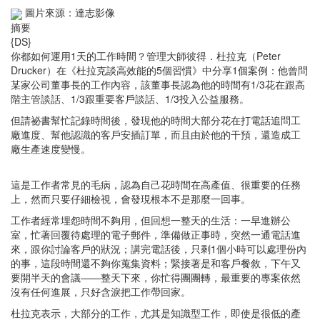
圖片來源：達志影像
摘要
{DS}
你都如何運用1天的工作時間？管理大師彼得．杜拉克（Peter
Drucker）在《杜拉克談高效能的5個習慣》中分享1個案例：他曾問
某家公司董事長的工作內容，該董事長認為他的時間有1/3花在跟高
階主管談話、1/3跟重要客戶談話、1/3投入公益服務。
但請祕書幫忙記錄時間後，發現他的時間大部分花在打電話追問工
廠進度、幫他認識的客戶安插訂單，而且由於他的干預，還造成工
廠生產速度變慢。
這是工作者常見的毛病，認為自己花時間在高產值、很重要的任務
上，然而只要仔細檢視，會發現根本不是那麼一回事。
工作者經常埋怨時間不夠用，但回想一整天的生活：一早進辦公
室，忙著回覆待處理的電子郵件，準備做正事時，突然一通電話進
來，跟你討論客戶的狀況；講完電話後，只剩1個小時可以處理份內
的事，這段時間還不夠你蒐集資料；緊接著是和客戶餐敘，下午又
要開半天的會議——整天下來，你忙得團團轉，最重要的專案依然
沒有任何進展，只好含淚把工作帶回家。
杜拉克表示，大部分的工作，尤其是知識型工作，即使是很低的產