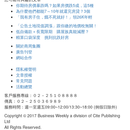
你期待房價暴跌嗎？如果房價跌5成，這5種
為什麼他們都能7～10年就還完房貸？3個
「我有房子住，餓不死就好！」領26K年輕
「公告土地現值調漲」跟你繳的地價稅無關！
低自備款＋長寬限期 購屋族真能減壓？
精算口袋深度 挑到抗跌好房
關於商周集團
廣告刊登
網站合作
隱私權聲明
文章授權
常見問題
活動總覽
客戶服務專線：０２－２５１０８８８８
傳真：０２－２５０３６９８９
服務時間：週一至週五09:00~12:00/13:30~18:00 (例假日除外)
Copyright © 2017 Business Weekly a division of Cite Publishing
Ltd
All Rights Reserved.