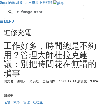
Smart自學網
Smart自學網 財經好讀
MENU
進修充電
工作好多，時間總是不夠
用？管理大師杜拉克建
議：別把時間花在無謂的
瑣事
撰文者：經理人 / 吳美欣 更新時間：2023-12-18
瀏覽數：3,809
關鍵字：
職場
效率
管理
杜拉克