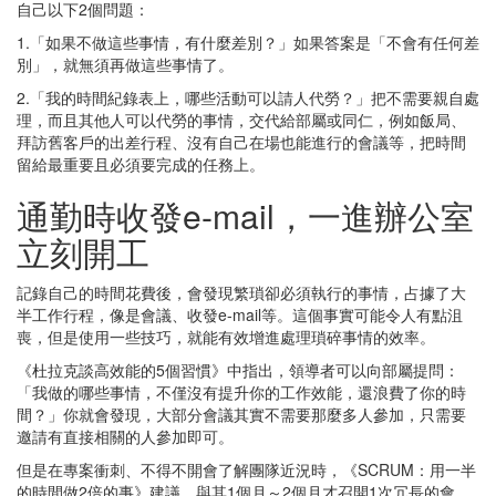
自己以下2個問題：
1.「如果不做這些事情，有什麼差別？」如果答案是「不會有任何差
別」，就無須再做這些事情了。
2.「我的時間紀錄表上，哪些活動可以請人代勞？」把不需要親自處
理，而且其他人可以代勞的事情，交代給部屬或同仁，例如飯局、
拜訪舊客戶的出差行程、沒有自己在場也能進行的會議等，把時間
留給最重要且必須要完成的任務上。
通勤時收發e-mail，一進辦公室
立刻開工
記錄自己的時間花費後，會發現繁瑣卻必須執行的事情，占據了大
半工作行程，像是會議、收發e-mail等。這個事實可能令人有點沮
喪，但是使用一些技巧，就能有效增進處理瑣碎事情的效率。
《杜拉克談高效能的5個習慣》中指出，領導者可以向部屬提問：
「我做的哪些事情，不僅沒有提升你的工作效能，還浪費了你的時
間？」你就會發現，大部分會議其實不需要那麼多人參加，只需要
邀請有直接相關的人參加即可。
但是在專案衝刺、不得不開會了解團隊近況時，《SCRUM：用一半
的時間做2倍的事》建議，與其1個月～2個月才召開1次冗長的會