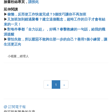
臉書粉絲專頁，
請按此
延伸閱讀
▶
偷懶，反而使工作快速完成？3個技巧讓你不再加班
▶
又加班加到錯過聚餐？建立這個觀念，超時工作的日子才會有結
束的一天！
▶
對每件事都「全力以赴」，好嗎？拳擊教練的一句話，給我的職
涯提醒
▶
害怕失敗，所以厭惡不敢跨出那一步的自己？善用1個小練習，讓
生活更正向
小檔案＿經理人
«
1
»
@ 訂閱電子報
您可能有興趣的文章