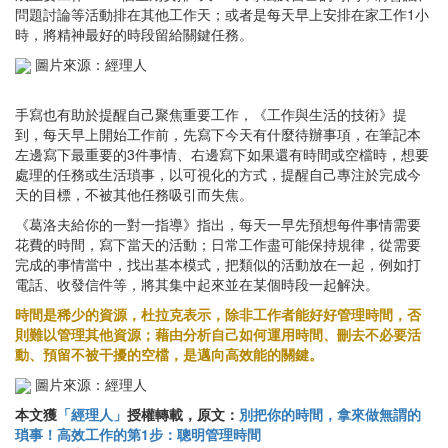
問題討論等活動排在其他工作天；或者是每天早上安排在家工作1小
時，將精神最好的時段留給關鍵任務。
圖片來源：經理人
手寫也有助於提醒自己聚焦重要工作，《工作與生活的技術》提
到，每天早上開始工作前，先寫下今天有什麼待辦事項，在筆記本
左邊寫下最重要的3件事情、右邊寫下如果還有時間或空檔時，想要
處理的任務或生活瑣事，以可視化的方式，提醒自己專注於完成今
天的目標，不被其他任務吸引而失焦。
《葛洛夫給你的一對一指導》指出，每天一早先預想每件事情需要
花費的時間，寫下當天的活動；日常工作盡可能保持規律，從需要
完成的事情當中，找出基本模式，把類似的活動放在一起，例如打
電話、收發信件等，將其集中起來並在某個時段一起解決。
時間是稀少的資源，杜拉克表示，除非工作者能好好管理時間，否
則難以管理其他資源；藉由分析自己如何運用時間、刪去不必要活
動、預留不被干擾的空檔，是邁向高效能的關鍵。
圖片來源：經理人
本文獲
「經理人」
授權轉載，原文：
別把你的時間，拿來做無謂的
瑣事！高效工作的第1步：聰明管理時間