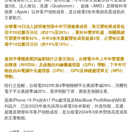
逾3倍。法人推估，高通（Qualcomm）、超微（AMD）及聯發科等
蘋果（Apple）以外客戶強勁成長，是台積電3奈米業績高度成長的
主要動力。
台積電18日法人說明會預期今年可望健康成長，美元營收將成長低
至中20位數百分比（約21%至26%），看好AI需求旺盛，相關業績
可望逐年增長50%，今年3奈米貢獻營收成長超過3倍，占營收比重
達中10位數百分比（約14%至16%）。
資深半導體產業評論家陸行之發文指出，台積電今年上半年營運應
由輝達（NVIDIA）及超微的AI繪圖處理器（GPU）帶動，下半年可
能改由AI電腦中央處理器（CPU）、GPU及神經處理單元（NPU）
帶動。
陸行之提醒，台積電2023年第4季物聯網平台業績季減29%，消費性
電子平台業績季減35%，需求明顯下滑，應留意相關企業。
蘋果iPhone 15 Pro的A17 Pro處理器及MacBook Pro和Mac的M3系
列晶片，已於2023年搶先採用台積電3奈米製程，外資預期，高通、
超微及聯發科等客戶強勁成長，是台積電2024年3奈米營收高度成長
的主要動能。
小檔案＿中央社