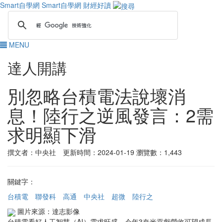
Smart自學網
Smart自學網 財經好讀
MENU
達人開講
別忽略台積電法說壞消
息！陸行之逆風發言：2需
求明顯下滑
撰文者：中央社 更新時間：2024-01-19
瀏覽數：1,443
關鍵字：
台積電
聯發科
高通
中央社
超微
陸行之
圖片來源：達志影像
台積電看好人工智慧（AI）需求旺盛，今年3奈米貢獻營收可望成長