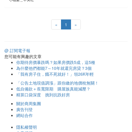
«
1
»
@ 訂閱電子報
您可能有興趣的文章
你期待房價暴跌嗎？如果房價跌5成，這5種
為什麼他們都能7～10年就還完房貸？3個
「我有房子住，餓不死就好！」領26K年輕
「公告土地現值調漲」跟你繳的地價稅無關！
低自備款＋長寬限期 購屋族真能減壓？
精算口袋深度 挑到抗跌好房
關於商周集團
廣告刊登
網站合作
隱私權聲明