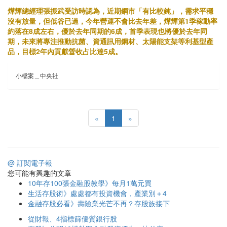
燁輝總經理張振武受訪時認為，近期鋼市「有比較鈍」，需求平穩
沒有放量，但低谷已過，今年營運不會比去年差，燁輝第1季稼動率
約落在8成左右，優於去年同期的6成，首季表現也將優於去年同
期，未來將專注推動抗菌、資通訊用鋼材、太陽能支架等利基型產
品，目標2年內貢獻營收占比達5成。
小檔案＿中央社
«
1
»
@ 訂閱電子報
您可能有興趣的文章
10年存100張金融股教學》每月1萬元買
生活存股術》處處都有投資機會，產業別＋4
金融存股必看》壽險業光芒不再？存股族接下
從財報、4指標篩優質銀行股