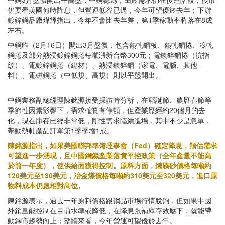
仍要看美國何時降息，但營運低谷已過，今年可望優於去年；下游
鍍鋅鋼品廠燁輝指出，今年不會比去年差，第1季稼動率將落在8成
左右。
中鋼昨（2月16日）開出3月盤價，包含熱軋鋼板、熱軋鋼捲、冷軋
鋼捲及部分熱浸鍍鋅鋼捲每噸漲新台幣300元；電鍍鋅鋼捲（抗指
紋）、電鍍鋅鋼捲（建材）、熱浸鍍鋅鋼（家電、電腦、其他
料）、電磁鋼捲（中低規、高規）則以平盤開出。
中鋼業務副總經理陳銘源接受採訪時分析，在耶誕節、農曆春節等
季節性因素影響下，需求確實有停頓，但產業歷經約20個月的去
化，現在庫存已經非常低，剛性需求陸續進場，其中不少是急單，
帶動熱軋產品訂單第1季季增1成。
陳銘源指出，如果美國聯邦準備理事會（Fed）確定降息，預估需求
可望進一步湧現，且中國鋼鐵產業落實平控政策（全年產量不能高
於前一年度），使供給面獲得控制。原料方面，鐵礦砂價格每噸約
120美元至130美元，冶金煤價格每噸約310美元至320美元，進口原
物料成本仍處相對高位。
陳銘源表示，過去一年原料價格跟鋼品市場行情脫鉤，但如果中國
外銷量能控制在目前水準或降低，在降息跟補庫存效應下，就能帶
動鋼市趨勢向上；整體來看，今年營運可望優於去年。