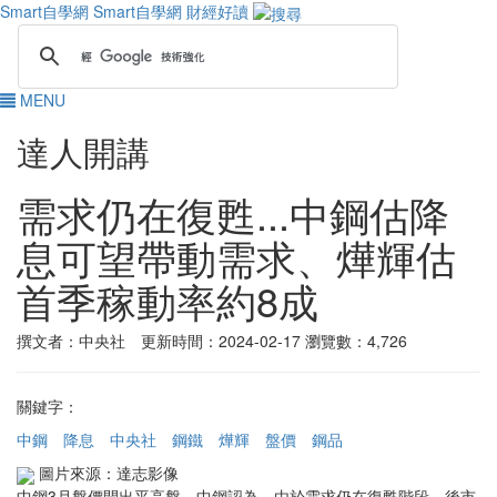
Smart自學網
Smart自學網 財經好讀
MENU
達人開講
需求仍在復甦...中鋼估降
息可望帶動需求、燁輝估
首季稼動率約8成
撰文者：中央社 更新時間：2024-02-17
瀏覽數：4,726
關鍵字：
中鋼
降息
中央社
鋼鐵
燁輝
盤價
鋼品
圖片來源：達志影像
中鋼3月盤價開出平高盤，中鋼認為，由於需求仍在復甦階段，後市