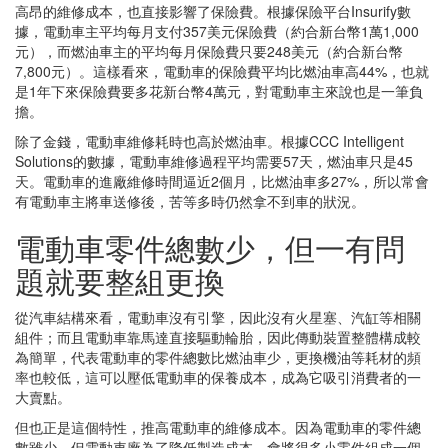
高昂的維修成本，也直接影響了保險費。根據保險平台Insurify數
據，電動車主平均每月支付357美元保險費（約合新台幣1萬1,000
元），而燃油車主的平均每月保險費只要248美元（約合新台幣
7,800元）。這樣看來，電動車的保險費平均比燃油車高44%，也就
是1年下來保險費要多花新台幣4萬元，對電動車主來說也是一筆負
擔。
除了金錢，電動車維修耗時也高於燃油車。根據CCC Intelligent
Solutions的數據，電動車維修過程平均需要57天，燃油車只是45
天。電動車的進廠維修時間逼近2個月，比燃油車多27%，所以常會
有電動車主將車送修後，苦等多時仍然拿不到車的狀況。
電動車零件總數少，但一有問
題就要整組更換
從汽車結構來看，電動車沒有引擎，因此沒有火星塞、汽缸等相關
組件；而且電動車靠馬達直接驅動輪胎，因此傳動裝置整體構成較
為簡單，代表電動車的零件總數比燃油車少，更換機油等耗材的頻
率也較低，這可以壓低電動車的保養成本，成為它吸引消費者的一
大賣點。
但也正是這個特性，推高電動車的維修成本。因為電動車的零件總
數雖少，但電動車廠為了降低製造成本，會將很多小零件組成一個