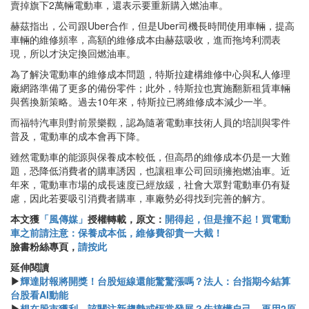
賣掉旗下2萬輛電動車，還表示要重新購入燃油車。
赫茲指出，公司跟Uber合作，但是Uber司機長時間使用車輛，提高
車輛的維修頻率，高額的維修成本由赫茲吸收，進而拖垮利潤表
現，所以才決定換回燃油車。
為了解決電動車的維修成本問題，特斯拉建構維修中心與私人修理
廠網路準備了更多的備份零件；此外，特斯拉也實施翻新租賃車輛
與舊換新策略。過去10年來，特斯拉已將維修成本減少一半。
而福特汽車則對前景樂觀，認為隨著電動車技術人員的培訓與零件
普及，電動車的成本會再下降。
雖然電動車的能源與保養成本較低，但高昂的維修成本仍是一大難
題，恐降低消費者的購車誘因，也讓租車公司回頭擁抱燃油車。近
年來，電動車市場的成長速度已經放緩，社會大眾對電動車仍有疑
慮，因此若要吸引消費者購車，車廠勢必得找到完善的解方。
本文獲
「風傳媒」
授權轉載，原文：
開得起，但是撞不起！買電動
車之前請注意：保養成本低，維修費卻貴一大截！
臉書粉絲專頁，
請按此
延伸閱讀
▶
輝達財報將開獎！台股短線還能驚驚漲嗎？法人：台指期今結算
台股看AI動能
▶
想在股市獲利，該關注新趨勢或恆常發展？先搞懂自己，再用2原