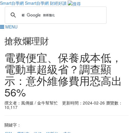
Smart自學網
Smart自學網 財經好讀
MENU
搶救爛理財
電費便宜、保養成本低，
電動車超級省？調查顯
示：意外維修費用恐高出
56%
撰文者：風傳媒 / 金牛幫幫忙 更新時間：2024-02-26
瀏覽數：
10,117
關鍵字：