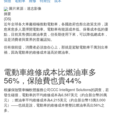
保險
電動車
維修
特斯拉
成本
圖片來源：達志影像
摘要
{DS}
近年全球各大車廠積極推動電動車，各國政府也祭出政策支持，讓
愈來愈多人選擇開電動車。電動車有能源成本低、保養成本低的優
點，目前其售價比燃油車貴，但長期使用下來，可以降低總成本，
這是消費者與業界的普遍認知。
但有個前提，消費者必須放在心上，那就是駕駛電動車千萬別出車
禍，因為電動車的維修成本遠高於燃油車。
電動車維修成本比燃油車多
56%，保險費也貴44%
根據保險暨車輛軟體服務公司CCC Intelligent Solutions的調查，若
發生碰撞，電動車的平均維修成本為6,587美元（約合新台幣20萬
元）；燃油車平均維修成本為4,215美元（約合新台幣13萬3,000
元）——也就是說，電動車的維修成本整整比燃油車高出56%之
多。