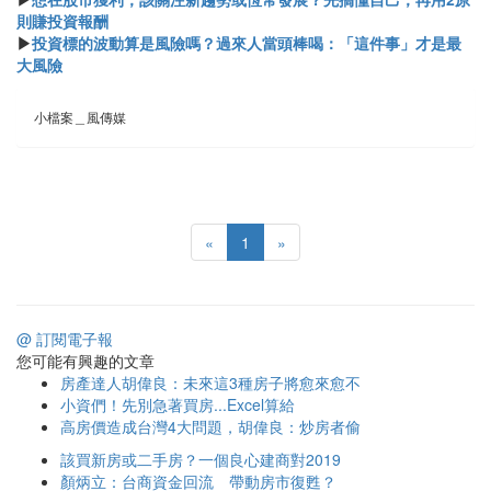
則賺投資報酬
▶
投資標的波動算是風險嗎？過來人當頭棒喝：「這件事」才是最
大風險
小檔案＿風傳媒
«
1
»
@ 訂閱電子報
您可能有興趣的文章
房產達人胡偉良：未來這3種房子將愈來愈不
小資們！先別急著買房...Excel算給
高房價造成台灣4大問題，胡偉良：炒房者偷
該買新房或二手房？一個良心建商對2019
顏炳立：台商資金回流 帶動房市復甦？