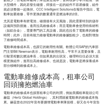
大型構件，因此若發生碰撞，焊接在一起的組件不容易修復，組件
就必須整個一起換掉。CCC Intelligent Solutions在報告中指出，電
動車如要維修，零件更換的數量通常是燃油車的2倍。
尤其是電動車有鋰電池，碰撞後有火災風險，因此需要特別的儲存
設備與預防措施，進而拉高維修成本；而且電動車會使用特殊材料
（如鋁合金），需要專門的工具設備，因此也拉長了電動車的維修
時間；此外，目前有能力維修電動車的維修據點較少，也相對增加
了維修時間成本。
電動車維修成本高，也跟它的耐用性有關。軟體公司SAP的汽車部
門主管Bill Newman表示，電動車耐用性高，平常不太需要保養，且
行駛里程數比燃油車長，但如果真的出狀況，修理時往往必須大規
模更換組件，進而拉高維修成本。也就是說，電動車是將保養成本
部分移轉到維修成本上。
電動車維修成本高，租車公司
回頭擁抱燃油車
電動車的維修成本也損害租車公司的利潤，例如美國租車龍頭公司
赫茲（Hertz Global Holdings），其利潤就被電動車的維修成本拖
累。赫茲曾在2022年宣布要擴增電動車車隊規模，卻又在今年宣告