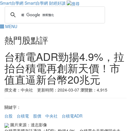
Smart自學網
Smart自學網 財經好讀
MENU
熱門股點評
台積電ADR勁揚4.9%，拉
抬台積電再創新天價！市
值直逼新台幣20兆元
撰文者：中央社 更新時間：2024-03-07
瀏覽數：4,915
關鍵字：
台股
台積電
股價
中央社
台積電ADR
圖片來源：達志影像
台積電美國存託憑證（ADR）勁揚4.9%，台積電今天股價同步走