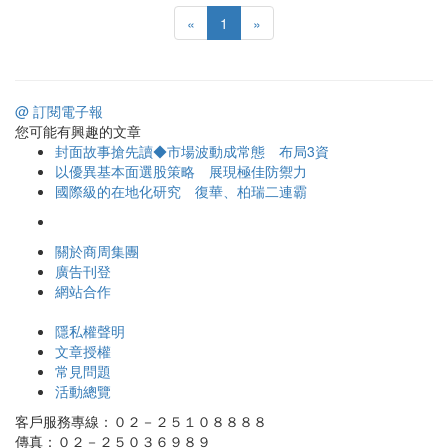
«
1
»
@ 訂閱電子報
您可能有興趣的文章
封面故事搶先讀◆市場波動成常態 布局3資
以優異基本面選股策略 展現極佳防禦力
國際級的在地化研究 復華、柏瑞二連霸
關於商周集團
廣告刊登
網站合作
隱私權聲明
文章授權
常見問題
活動總覽
客戶服務專線：０２－２５１０８８８８
傳真：０２－２５０３６９８９