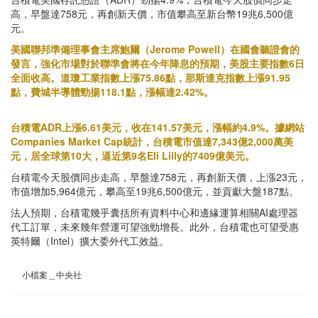
高，早盤達758元，再創新天價，市值攀高至新台幣19兆6,500億
元。
美國聯邦準備理事會主席鮑爾（Jerome Powell）在國會聽證會的
發言，強化市場對於聯準會將在今年降息的預期，美股主要指數6日
全面收高。道瓊工業指數上漲75.86點，那斯達克指數上漲91.95
點，費城半導體勁揚118.1點，漲幅達2.42%。
台積電ADR上漲6.61美元，收在141.57美元，漲幅約4.9%。據網站
Companies Market Cap統計，台積電市值達7,343億2,000萬美
元，居全球第10大，逼近第9名Eli Lilly的7409億美元。
台積電今天股價同步走高，早盤達758元，再創新天價，上漲23元，
市值增加5,964億元，攀高至19兆6,500億元，並貢獻大盤187點。
法人預期，台積電幾乎囊括所有資料中心和邊緣運算相關AI處理器
代工訂單，未來幾年營運可望強勁增長。此外，台積電也可望受惠
英特爾（Intel）擴大委外代工效益。
小檔案＿中央社