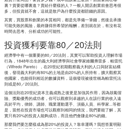
裏？貨要從哪裏進？賣給什麼樣的人？一般人開店創業前會思考很
多，但投資就不會，這就是散戶為什麼投資都賠錢的原因。
其實，買股票和創業的本質相同，都是先準備一筆錢，然後去承擔
可能失敗的風險，最終賺得所希望的報酬，差別就在於，有沒有花
時間去思考、分析成功的可能性。
投資獲利要靠80／20法則
經濟學中有一個重要的80／20法則，其實可以幫助投資人理解市場
行為，1848年出生的義大利經濟學與社會學家維爾弗雷多．帕雷托
（Vilfredo Pareto），在20世紀初期觀察義大利的人口與財富結構
後，發現義大利約有80%的土地是由20%的人所持有，擴大觀察其
他國家，也能得到相近的數據資料，這個發現被後世稱為帕雷托法
則或是80／20法則。
這個法則在20世紀資本主義成熟之後更是加強其作用，因為鼓勵冒
險、獎勵優秀的成功者，你可以觀察到卓越的人在該行業的收入遠
高於平均，律師、講師、職業運動選手、演藝人員、科學家...等都
是，當然在投資市場也可以觀察到相同的情況，我們要能了解，其
實只有20%的投資人能夠成功，而且他們會賺走80%的錢。
那麼我們要怎麼樣成為那20%的投資人？靠幸運嗎？我想答案明顯