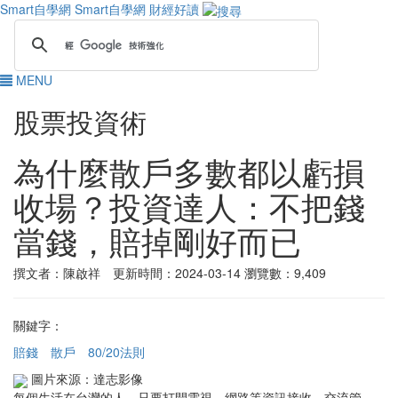
Smart自學網
Smart自學網 財經好讀
MENU
股票投資術
為什麼散戶多數都以虧損
收場？投資達人：不把錢
當錢，賠掉剛好而已
撰文者：陳啟祥 更新時間：2024-03-14
瀏覽數：9,409
關鍵字：
賠錢
散戶
80/20法則
圖片來源：達志影像
每個生活在台灣的人，只要打開電視、網路等資訊接收、交流管