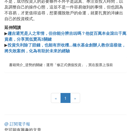
不是，成功投資人的必要條件不外乎是認真、專注並投入時間，以
及調整自己的操作心態，這並不是一件容易做到的事情，但也因為
不容易，才更值得追尋，想要擺脫散戶的命運，就要扎實的淬練出
自己的投資模式。
延伸閱讀
▶
趨吉避兇是人之常情，但你能分辨吉凶嗎？他從百萬本金滾出千萬
資產，分享買低賣高3關鍵
▶
投資失利除了賠錢，也能有所收穫...橋水基金創辦人教你這樣做，
將失敗案例，化為有助於未來的經驗
書籍簡介_逆勢的關鍵：運用「修正式價值投資」，買在股票上漲前
«
1
»
@ 訂閱電子報
您可能有興趣的文章