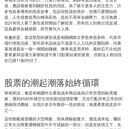
道，應該都會看到關於投資的消息。為了吸引更多人的注意力，許
多包裝著傳奇的致富故事，告訴你投資的美好，彷彿只要開始投
資，人生就會從黑白轉為彩色，從此不再有金錢壓力、生活無虞，
也許有些人看了廣告進而開始了解投資，而有些人則會出現反感，
認為參與金錢遊戲，終究會玩火上身。
有趣的是，當這類型的廣告或是相關網路文章愈來愈多時，代表市
場行情愈活絡，那些原本認為這不過是引人入坑的災難陷阱，但看
著身邊親友一個一個開始賺錢、換車或是買房時，最終忍不住也想
要來參與這場大家都知道午夜12點要結束的宴會，但卻沒人相信現
在已經11點55分了。
股票的潮起潮落始終循環
舉例來說，像是依賴國外生產低成本商品做為日常所需的歐美國
家，遇到2020年橫空出世的新冠疫情影響，完全打亂所有正常的供
應鏈與消費鏈，出現許多百年難得一見的情況，海運產業就是其中
之一。
這些能載著貨櫃的大型商船，因為運輸能量大、運送成本低，屬於
正常生活商業運轉模型中不可或缺的一部分，但是在疫情之下，先