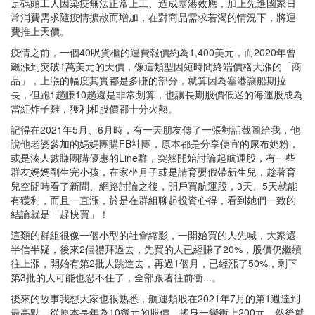
是碼頭工人因染疫無法正常上工、造成塞港效應，加上先進國家日
常消費需求隨疫情擴散而增加，在對商品需求若渴的情況下，將運
費推上天價。
疫情之前，一個40呎貨櫃的運費報價約為1,400美元，而2020年曾
飆漲到突破1萬美元的天價，像這類型因短時間終端價格大漲的「商
品」，上漲的幅度其實都是多賺的部分，就算因為塞港讓船期拉
長，但跑1趟賺10趟還是非常划算，也讓長期股價低迷的海運股成為
當紅炸子雞，獲利和股價都十分火熱。
記得在2021年5月、6月時，有一天朋友傳了一張對話截圖給我，他
說他老婆參加的媽媽團購FB社團，原本都是分享便宜的尿布奶粉，
或是湊人數賺團購優惠的Line群，突然開始討論起航運股，有一些
群友媽媽剛生完小孩，在家坐月子或是請育嬰假帶新生兒，趁著育
兒空閒時看了新聞、網路討論之後，開戶買航運股，3天、5天就能
有獲利，而且一直漲，於是在群組聊起投資心得，看到她們一致的
結論就是「趕快買」！
這類的群組很像一個小型的社會縮影，一開始買的人先喊，大家還
半信半疑，後來2個禮拜過去，先買的人已經賺了20%，股價仍繼續
往上漲，開始有第2批人跳進去，再過1個月，已經漲了50%，剩下
第3批的人可能也忍不住了，全部跟著往前衝...。
後來的故事我想大家也很熟悉，航運類股在2021年7月的第1週達到
最高點，從原本長年為10幾元的股價，搖身一變衝上200元，然後就