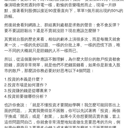
像演唱會突然遇到停電一樣，歡愉的音樂嘎然而止，現場一片靜
默，接著看到股價以接近90度垂直向下，單單1個月就出現約50%的
跌幅。
然後就會看到網路上、群組裏到處都是求救的聲音：會不會反彈？
要不要認賠殺出？還是不賣就沒賠？現在應該怎麼辦？
其實就台股的歷史來看，相似的劇本上演很多次，而是每幾天就會
來一次，一樣的先炒話題、一樣的分批上車、一樣的恐慌下跌，唯
一不同的大概就只是賠錢的人不一樣而已。
所以，從這個案例中應該不難理解，為什麼大部分的散戶投資都會
賠錢，原因非常簡單，就是他們不把錢當錢看，如果你是新進入股
市的散戶，那麼請你務必要好好思考以下4個問題：
1.投資的本義是什麼？
2.投資市場是如何運作？
3.投資賺的錢是從哪裏來？
4.投資前要做哪些分析？
也許你會說：「就是不懂投資才要開始學啊！我怎麼可能回答出上
面的問題。」其實我覺得並不困難，你可以先試著將「投資」兩個
字換成「開店」或是「創業」，如果今天你想要開店賣衣服，套上
這些問題問自己，你就會非常清楚地知道做生意要思考的方向，例
如賣什麼商品？要賣多少錢？成本應該要怎麼抓？店面要開在哪