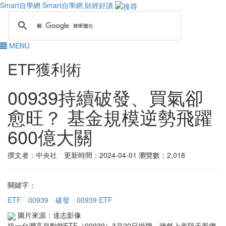
Smart自學網
Smart自學網 財經好讀
MENU
ETF獲利術
00939持續破發、買氣卻
愈旺？ 基金規模逆勢飛躍
600億大關
撰文者：中央社 更新時間：2024-04-01
瀏覽數：2,018
關鍵字：
ETF
00939
破發
00939 ETF
圖片來源：達志影像
統一台灣高息動能ETF（00939）3月20日掛牌，雖然上市隔天股價