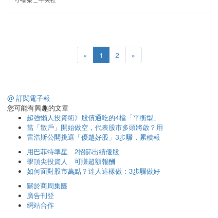
«
1
2
»
@ 訂閱電子報
您可能有興趣的文章
超強懶人投資術》股債通吃的4檔「平衡型」
當「散戶」開始做空，代表股市多頭將啟？用
雷浩斯公開挑選「優越好股」3步驟，累積報
用巴菲特準星 2招篩出績優股
學頂尖投資人 可賺超額報酬
如何面對股市萬點？達人這樣做：3步驟做好
關於商周集團
廣告刊登
網站合作