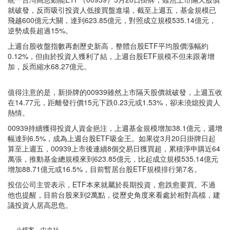
就破發，反而吸引投資人低接買盤進場，截至上週五，基金規模已
飛越600億元大關，達到623.85億元，對照成立規模535.14億元，
逆勢成長超過15%。
上週台股收盤指數再創歷史新高，整體台股ETF平均股價漲幅約
0.12%，但由於投資人獲利了結，上週台股ETF規模不但未跟著增
加，反而縮水68.27億元。
值得注意的是，新掛牌的00939雖然上市隔天股價就破發，上週五收
在14.77元，距離發行價15元下跌0.23元或1.53%，卻未澆熄投資人
熱情。
00939持續獲得投資人資金挹注，上週基金規模增加38.1億元，週增
幅達到6.5%，成為上週台股ETF吸金王。如果從3月20日掛牌日起
算至上週五，00939上市後連續8個交易日獲買超，累積淨申購近64
萬張，推動基金總規模來到623.85億元，比起成立規模535.14億元
增加88.71億元或16.5%，目前暫居台股ETF規模排行第7名。
投信公司主管表示，ETF本來就屬於長期投資，愈跌愈要買。不過
他也提醒，目前台股來到2萬點，從歷史角度來看處於相對高檔，建
議投資人居高思危。
小檔案＿中央社