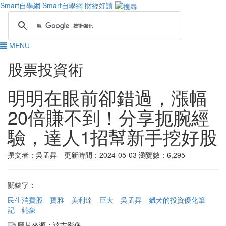
Smart自學網
Smart自學網 財經好讀
MENU
股票投資術
明明在眼前卻錯過，漲幅
20倍賺不到！分享扼腕經
驗，達人1招幫新手挖好股
撰文者：吳孟昇 更新時間：2024-05-03
瀏覽數：6,295
關鍵字：
民生消費股
寶雅
美利達
巨大
吳孟昇
獵犬的投資優化筆
記
鈊象
圖片來源：達志影像