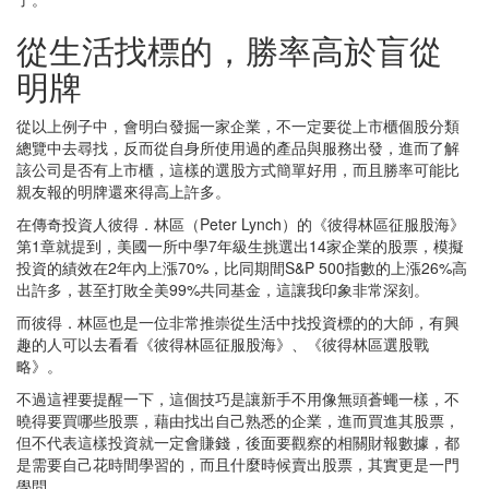
從生活找標的，勝率高於盲從
明牌
從以上例子中，會明白發掘一家企業，不一定要從上市櫃個股分類
總覽中去尋找，反而從自身所使用過的產品與服務出發，進而了解
該公司是否有上市櫃，這樣的選股方式簡單好用，而且勝率可能比
親友報的明牌還來得高上許多。
在傳奇投資人彼得．林區（Peter Lynch）的《彼得林區征服股海》
第1章就提到，美國一所中學7年級生挑選出14家企業的股票，模擬
投資的績效在2年內上漲70%，比同期間S&P 500指數的上漲26%高
出許多，甚至打敗全美99%共同基金，這讓我印象非常深刻。
而彼得．林區也是一位非常推崇從生活中找投資標的的大師，有興
趣的人可以去看看《彼得林區征服股海》、《彼得林區選股戰
略》。
不過這裡要提醒一下，這個技巧是讓新手不用像無頭蒼蠅一樣，不
曉得要買哪些股票，藉由找出自己熟悉的企業，進而買進其股票，
但不代表這樣投資就一定會賺錢，後面要觀察的相關財報數據，都
是需要自己花時間學習的，而且什麼時候賣出股票，其實更是一門
學問。