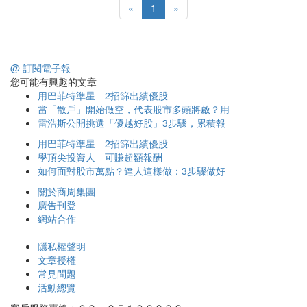
«
1
»
@ 訂閱電子報
您可能有興趣的文章
用巴菲特準星 2招篩出績優股
當「散戶」開始做空，代表股市多頭將啟？用
雷浩斯公開挑選「優越好股」3步驟，累積報
用巴菲特準星 2招篩出績優股
學頂尖投資人 可賺超額報酬
如何面對股市萬點？達人這樣做：3步驟做好
關於商周集團
廣告刊登
網站合作
隱私權聲明
文章授權
常見問題
活動總覽