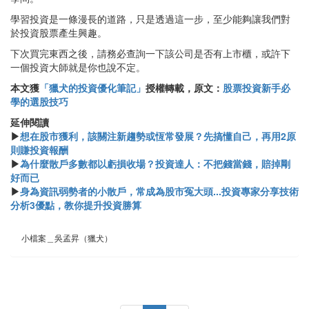
學習投資是一條漫長的道路，只是透過這一步，至少能夠讓我們對
於投資股票產生興趣。
下次買完東西之後，請務必查詢一下該公司是否有上市櫃，或許下
一個投資大師就是你也說不定。
本文獲
「獵犬的投資優化筆記」
授權轉載，原文：
股票投資新手必
學的選股技巧
延伸閱讀
▶
想在股市獲利，該關注新趨勢或恆常發展？先搞懂自己，再用2原
則賺投資報酬
▶
為什麼散戶多數都以虧損收場？投資達人：不把錢當錢，賠掉剛
好而已
▶
身為資訊弱勢者的小散戶，常成為股市冤大頭...投資專家分享技術
分析3優點，教你提升投資勝算
小檔案＿吳孟昇（獵犬）