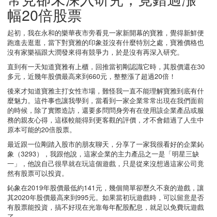
幅20倍股票
起初，我在永和的樂華夜市旁看見一家新開幕的寶雅，覺得新鮮便
跑進去逛逛，當下對寶雅的印象並沒有什麼特別之處，寶雅價格也
沒有家樂福跟大潤發來得有競爭力，於是沒有再深入研究。
直到有一天知道寶雅有上櫃，回推當初剛認識它時，其股價還在30
多元，近幾年股價最高來到660元，整整漲了超過20倍！
後來才知道寶雅主打女性市場，難怪我一直不能理解寶雅到底有什
麼魅力。這件事也讓我學到，當看到一家企業常常出現在我們面前
的時候，除了實際造訪，還要多問問身旁有在使用該企業產品或服
務的親友心得，這樣較能得到更客觀的評價，才不會錯過了人生中
原本可能的20倍股票。
最近跟一位剛踏入股市的朋友聊天，分享了一家我很看好的企業鈊
象（3293），我跟他說，這家企業的主力產品之一是「明星三缺
一」，他說自己很早就在玩這個遊戲，只是從來沒想過這家公司竟
然有股票可以投資。
鈊象在2019年股價最低約141元，幾個簡單卻歷久不衰的遊戲，讓
其2020年股價最高來到995元。如果當初玩遊戲時，可以留意是否
有股票能投資，搞不好現在光靠每年配股配息，就足以免費玩遊戲
了。