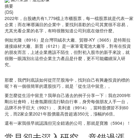
摘要
{DS}
2022年，台股總共有1,779檔上市櫃股票，每一檔股票就是代表一家
企業；而在琳瑯滿目的企業中，要找到喜歡的公司其實很不容易，
尤其光看企業的名字，有時很難知道公司到底在做些什麼。
例如光隆（8916）是台灣羽絨衣大廠、貿聯-KY（3665）是特斯拉
連接線材大廠、新普（6121）是一家筆電電池大廠等，對有在投資
的朋友而言，上述企業應該不陌生，但對初入股市的新手來說，就
很難一眼識別出這些企業主力產品是什麼，更不可能繼續深入研
究。
那麼，我們到底該如何從茫茫股海中，找到自己有興趣投資的標的
呢？有一個很簡單的選股技巧，就是「從生活中留意」。
要怎麼從生活中留意？我舉自己過去的例子分享一下：我在2009年
剛出社會時，社會氛圍很流行騎自行車，身旁每個朋友人手一台，
品牌不外乎巨大（9921）、美利達（9914），當時股價皆不到60
元，而2家企業2021年股價最高曾超過350元，漲幅約6倍。
還有一家我很早就認識但完全錯過的公司，那就是寶雅（5904）！
常見卻未深入研究，竟錯過漲