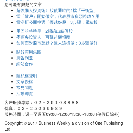
您可能有興趣的文章
超強懶人投資術》股債通吃的4檔「平衡型」
當「散戶」開始做空，代表股市多頭將啟？用
雷浩斯公開挑選「優越好股」3步驟，累積報
用巴菲特準星 2招篩出績優股
學頂尖投資人 可賺超額報酬
如何面對股市萬點？達人這樣做：3步驟做好
關於商周集團
廣告刊登
網站合作
隱私權聲明
文章授權
常見問題
活動總覽
客戶服務專線：０２－２５１０８８８８
傳真：０２－２５０３６９８９
服務時間：週一至週五09:00~12:00/13:30~18:00 (例假日除外)
Copyright © 2017 Business Weekly a division of Cite Publishing
Ltd