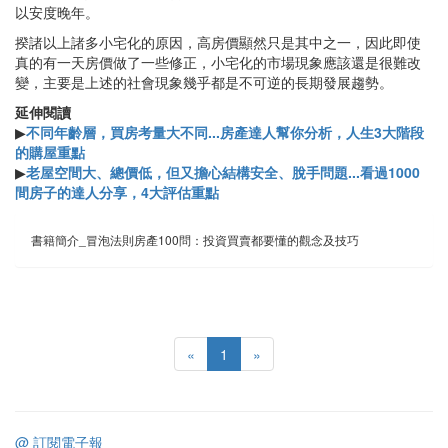
以安度晚年。
揆諸以上諸多小宅化的原因，高房價顯然只是其中之一，因此即使
真的有一天房價做了一些修正，小宅化的市場現象應該還是很難改
變，主要是上述的社會現象幾乎都是不可逆的長期發展趨勢。
延伸閱讀
▶
不同年齡層，買房考量大不同...房產達人幫你分析，人生3大階段
的購屋重點
▶
老屋空間大、總價低，但又擔心結構安全、脫手問題...看過1000
間房子的達人分享，4大評估重點
書籍簡介_冒泡法則房產100問：投資買賣都要懂的觀念及技巧
«
1
»
@ 訂閱電子報