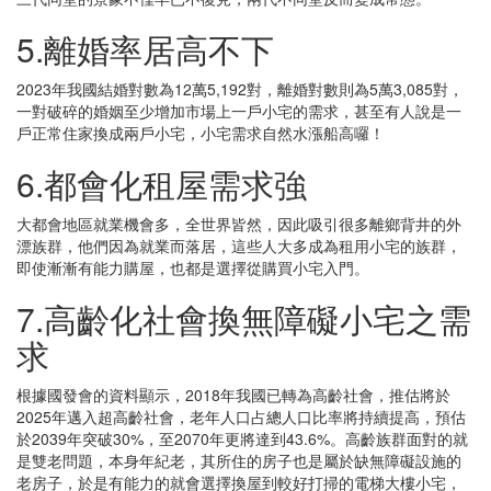
5.離婚率居高不下
2023年我國結婚對數為12萬5,192對，離婚對數則為5萬3,085對，
一對破碎的婚姻至少增加市場上一戶小宅的需求，甚至有人說是一
戶正常住家換成兩戶小宅，小宅需求自然水漲船高囉！
6.都會化租屋需求強
大都會地區就業機會多，全世界皆然，因此吸引很多離鄉背井的外
漂族群，他們因為就業而落居，這些人大多成為租用小宅的族群，
即使漸漸有能力購屋，也都是選擇從購買小宅入門。
7.高齡化社會換無障礙小宅之需
求
根據國發會的資料顯示，2018年我國已轉為高齡社會，推估將於
2025年邁入超高齡社會，老年人口占總人口比率將持續提高，預估
於2039年突破30%，至2070年更將達到43.6%。高齡族群面對的就
是雙老問題，本身年紀老，其所住的房子也是屬於缺無障礙設施的
老房子，於是有能力的就會選擇換屋到較好打掃的電梯大樓小宅，