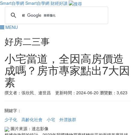
Smart自學網
Smart自學網 財經好讀
MENU
好房二三事
小宅當道，全因高房價造
成嗎？房市專家點出7大因
素
撰文者：張欣民、連世昌 更新時間：2024-06-20
瀏覽數：3,623
關鍵字：
少子化
高齡化社會
小宅
外漂族群
圖片來源：達志影像
根據內政部的統計，2023年我國建物買賣移轉的平均面積首度跌破