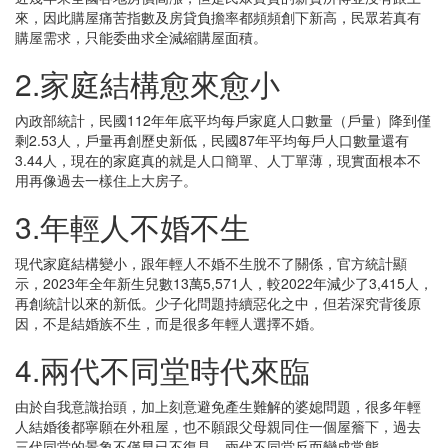
來，因此購屋痛苦指數及房貸負擔率都頻頻創下新高，民眾若真有
購屋需求，只能委曲求全減縮購屋面積。
2.家庭結構愈來愈小
內政部統計，民國112年年底平均每戶家庭人口數量（戶量）降到僅
剩2.53人，戶量再創歷史新低，民國87年平均每戶人口數量還有
3.44人，現在的家庭真的就是人口簡單、人丁單薄，現實面根本不
用再像過去一樣住上大房子。
3.年輕人不婚不生
現代家庭結構變小，跟年輕人不婚不生脫不了關係，官方統計顯
示，2023年全年新生兒數13萬5,571人，較2022年減少了3,415人，
再創統計以來的新低。少子化問題持續惡化之中，但若深究背後原
因，不是結婚族不生，而是很多年輕人選擇不婚。
4.兩代不同堂時代來臨
由於自我意識抬頭，加上刻意避免產生難解的婆媳問題，很多年輕
人結婚後都寧願在外租屋，也不願跟父母親同住一個屋簷下，過去
三代同堂的景象不僅早已不復見，兩代不同堂反而變成常態。