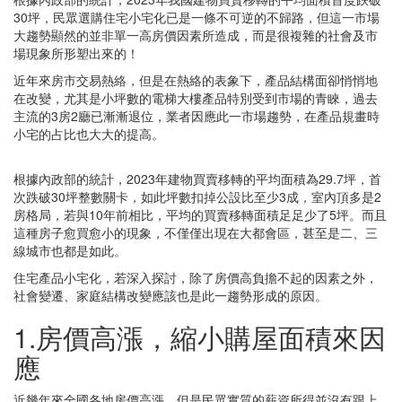
30坪，民眾選購住宅小宅化已是一條不可逆的不歸路，但這一市場
大趨勢顯然的並非單一高房價因素所造成，而是很複雜的社會及市
場現象所形塑出來的！
近年來房市交易熱絡，但是在熱絡的表象下，產品結構面卻悄悄地
在改變，尤其是小坪數的電梯大樓產品特別受到市場的青睞，過去
主流的3房2廳已漸漸退位，業者因應此一市場趨勢，在產品規畫時
小宅的占比也大大的提高。
根據內政部的統計，2023年建物買賣移轉的平均面積為29.7坪，首
次跌破30坪整數關卡，如此坪數扣掉公設比至少3成，室內頂多是2
房格局，若與10年前相比，平均的買賣移轉面積足足少了5坪。而且
這種房子愈買愈小的現象，不僅僅出現在大都會區，甚至是二、三
線城市也都是如此。
住宅產品小宅化，若深入探討，除了房價高負擔不起的因素之外，
社會變遷、家庭結構改變應該也是此一趨勢形成的原因。
1.房價高漲，縮小購屋面積來因
應
近幾年來全國各地房價高漲，但是民眾實質的薪資所得並沒有跟上