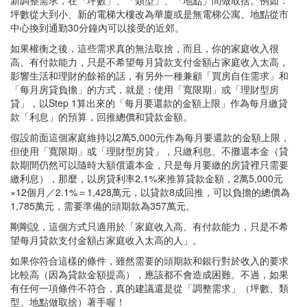
坪數從大到小、新的電梯大樓改為華廈或是無電梯公寓、地點從市
中心換到通勤30分鐘內可以接受的近郊。
如果權衡之後，這些需求真的無法取捨，而且，你的家庭收入很
高、有付款能力，只是不希望每月貸款支付金額占家庭收入太高，
影響生活和理財的餘裕的話，有另外一種兼顧「買房自住需求」和
「每月房貸負擔」的方式，就是：使用「寬限期」或「理財型房
貸」，以Step 1算出來的「每月要還款的金額上限」作為每月繳貸
款「利息」的預算，回推總價和貸款金額。
假設前面這個家庭維持以2萬5,000元作為每月要還款的金額上限，
但使用「寬限期」或「理財型房貸」，只繳利息、不攤還本金（貸
款期間仍然可以隨時大額償還本金，只是每月要繳的房貸裡只需要
繳利息），那麼，以房貸利率2.1%來推算貸款金額，2萬5,000元
×12個月／2.1%＝1,428萬元，以貸款8成回推，可以負擔的總價為
1,785萬元，需要準備的頭期款為357萬元。
剛剛說，這個方式只適用於「家庭收入高、有付款能力，只是不希
望每月貸款支付金額占家庭收入太高的人」。
如果你符合這樣的條件，雖然需要的頭期款和銀行對於收入的要求
比較高（因為貸款金額提高），應該都不會造成困難。不過，如果
有任何一項條件不符合，真的建議還是從「調整需求」（坪數、類
型、地點做取捨）著手喔！