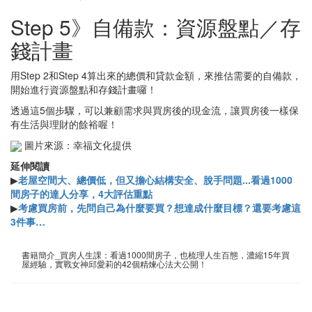
Step 5》自備款：資源盤點／存
錢計畫
用Step 2和Step 4算出來的總價和貸款金額，來推估需要的自備款，
開始進行資源盤點和存錢計畫囉！
透過這5個步驟，可以兼顧需求與買房後的現金流，讓買房後一樣保
有生活與理財的餘裕喔！
圖片來源：幸福文化提供
延伸閱讀
▶
老屋空間大、總價低，但又擔心結構安全、脫手問題...看過1000
間房子的達人分享，4大評估重點
▶
考慮買房前，先問自己為什麼要買？想達成什麼目標？還要考慮這
3件事…
書籍簡介_買房人生課：看過1000間房子，也梳理人生百態，濃縮15年買
屋經驗，實戰女神邱愛莉的42個精煉心法大公開！