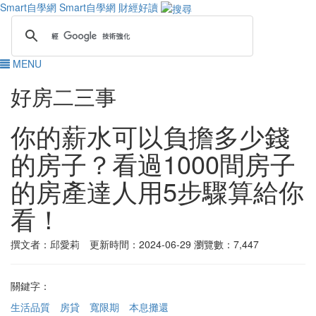
Smart自學網
Smart自學網 財經好讀
MENU
好房二三事
你的薪水可以負擔多少錢
的房子？看過1000間房子
的房產達人用5步驟算給你
看！
撰文者：邱愛莉 更新時間：2024-06-29
瀏覽數：7,447
關鍵字：
生活品質
房貸
寬限期
本息攤還