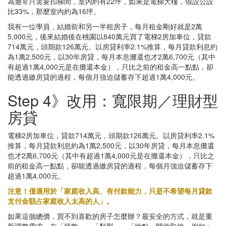
為通常只需要扣梯間，室內約有22坪，如果是電梯大樓，假設公設
比33%，那麼室內約為16坪。
我有一位學員，結婚前和另一半租房子，每月租金剛好就是2萬
5,000元，後來結婚後在桃園以840萬元買了電梯2房加車位，貸款
714萬元，頭期款126萬元。以房貸利率2.1%推算，每月貸款利息約
為1萬2,500元，以30年房貸，每月本息攤還也才2萬6,700元（其中
有超過1萬4,000元是在攤還本金），只比之前的租金高一點點，卻
能透過繳房貸的過程，每個月強迫儲蓄存下超過1萬4,000元。
Step 4》改用：寬限期／理財型
房貸
電梯2房加車位，貸款714萬元，頭期款126萬元。以房貸利率2.1%
推算，每月貸款利息約為1萬2,500元，以30年房貸，每月本息攤還
也才2萬6,700元（其中有超過1萬4,000元是在攤還本金），只比之
前的租金高一點點，卻能透過繳房貸的過程，每個月強迫儲蓄存下
超過1萬4,000元。
注意！僅適用於「家庭收入高、有付款能力，只是不希望每月貸款
支付金額占家庭收入太高的人」。
如果這個總價，買不到喜歡的房子怎麼辦？最安全的方式，就是重
新調整需求，在「坪數」、「類型」、「地點」間做取捨。例如：