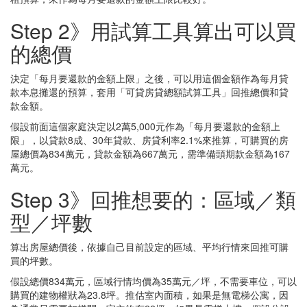
Step 2》用試算工具算出可以買
的總價
決定「每月要還款的金額上限」之後，可以用這個金額作為每月貸
款本息攤還的預算，套用「可貸房貸總額試算工具」回推總價和貸
款金額。
假設前面這個家庭決定以2萬5,000元作為「每月要還款的金額上
限」，以貸款8成、30年貸款、房貸利率2.1%來推算，可購買的房
屋總價為834萬元，貸款金額為667萬元，需準備頭期款金額為167
萬元。
Step 3》回推想要的：區域／類
型／坪數
算出房屋總價後，依據自己目前設定的區域、平均行情來回推可購
買的坪數。
假設總價834萬元，區域行情均價為35萬元／坪，不需要車位，可以
購買的建物權狀為23.8坪。推估室內面積，如果是無電梯公寓，因