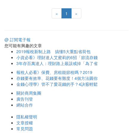
«
1
»
@ 訂閱電子報
您可能有興趣的文章
2019報稅新制上路 搞懂5大重點省荷包
小資必看》理財達人艾蜜莉的6招「節流存錢
3年存百萬達人：理財路上最該戒掉「為了省
報稅人必看》保費、房租能節稅嗎？2019
存錢要有效率、花錢要有難度！4個方法圓你
金錢心理學》管不了愛花錢的手？4訣竅輕鬆
關於商周集團
廣告刊登
網站合作
隱私權聲明
文章授權
常見問題