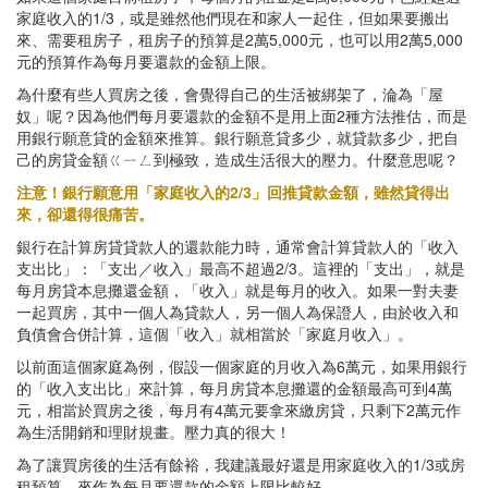
家庭收入的1/3，或是雖然他們現在和家人一起住，但如果要搬出
來、需要租房子，租房子的預算是2萬5,000元，也可以用2萬5,000
元的預算作為每月要還款的金額上限。
為什麼有些人買房之後，會覺得自己的生活被綁架了，淪為「屋
奴」呢？因為他們每月要還款的金額不是用上面2種方法推估，而是
用銀行願意貸的金額來推算。銀行願意貸多少，就貸款多少，把自
己的房貸金額ㄍㄧㄥ到極致，造成生活很大的壓力。什麼意思呢？
注意！銀行願意用「家庭收入的2/3」回推貸款金額，雖然貸得出
來，卻還得很痛苦。
銀行在計算房貸貸款人的還款能力時，通常會計算貸款人的「收入
支出比」：「支出／收入」最高不超過2/3。這裡的「支出」，就是
每月房貸本息攤還金額，「收入」就是每月的收入。如果一對夫妻
一起買房，其中一個人為貸款人，另一個人為保證人，由於收入和
負債會合併計算，這個「收入」就相當於「家庭月收入」。
以前面這個家庭為例，假設一個家庭的月收入為6萬元，如果用銀行
的「收入支出比」來計算，每月房貸本息攤還的金額最高可到4萬
元，相當於買房之後，每月有4萬元要拿來繳房貸，只剩下2萬元作
為生活開銷和理財規畫。壓力真的很大！
為了讓買房後的生活有餘裕，我建議最好還是用家庭收入的1/3或房
租預算，來作為每月要還款的金額上限比較好。