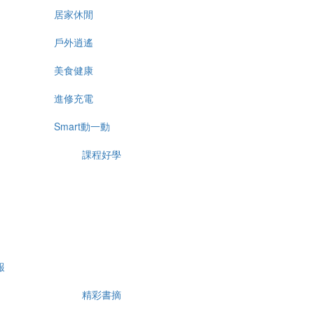
居家休閒
戶外逍遙
美食健康
進修充電
Smart動一動
課程好學
報
精彩書摘