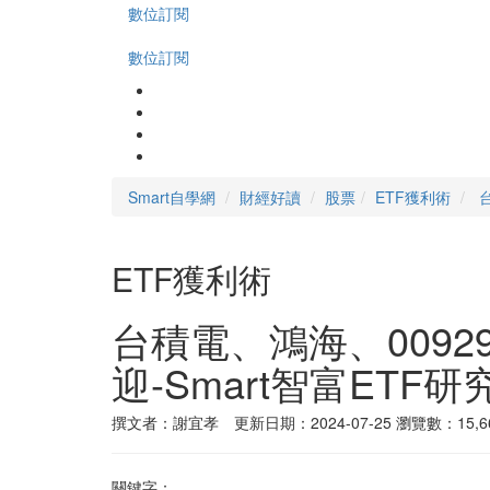
數位訂閱
數位訂閱
Smart自學網
財經好讀
股票
ETF獲利術
ETF獲利術
台積電、鴻海、0092
迎-Smart智富ETF研
撰文者：謝宜孝 更新日期：2024-07-25
瀏覽數：15,6
關鍵字：