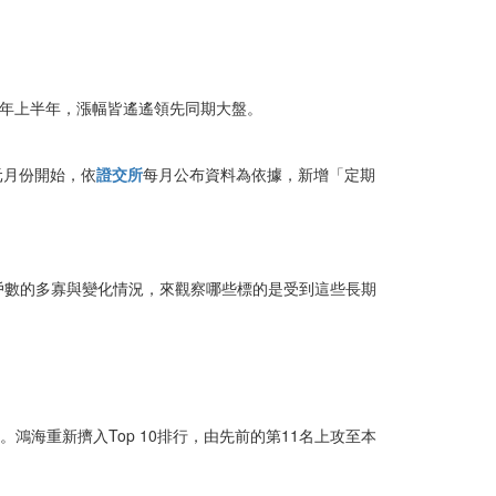
是今年上半年，漲幅皆遙遙領先同期大盤。
年元月份開始，依
證交所
每月公布資料為依據，新增「定期
戶數的多寡與變化情況，來觀察哪些標的是受到這些長期
鴻海重新擠入Top 10排行，由先前的第11名上攻至本