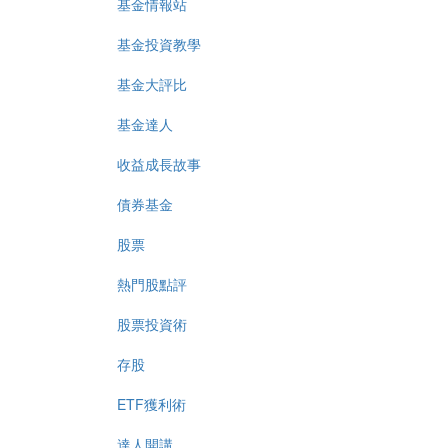
基金情報站
基金投資教學
基金大評比
基金達人
收益成長故事
債券基金
股票
熱門股點評
股票投資術
存股
ETF獲利術
達人開講