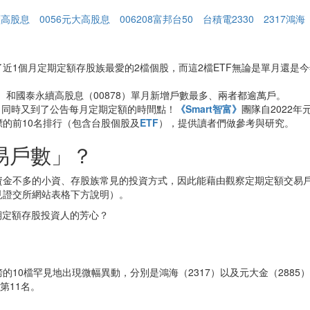
續高股息
0056元大高股息
006208富邦台50
台積電2330
2317鴻海
，成了近1個月定期定額存股族最愛的2檔個股，而這2檔ETF無論是單月還
08）和國泰永續高股息（00878）單月新增戶數最多、兩者都逾萬戶。
半，同時又到了公告每月定期定額的時間點！
《Smart智富》
團隊自2022
的前10名排行（包含台股個股及
ETF
），提供讀者們做參考與研究。
易戶數」？
資金不多的小資、存股族常見的投資方式，因此能藉由觀察定期定額交易
見證交所網站表格下方說明）。
期定額存股投資人的芳心？
0檔罕見地出現微幅異動，分別是鴻海（2317）以及元大金（2885）。
第11名。