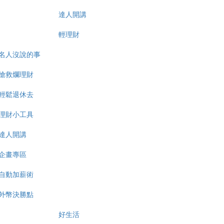
達人開講
輕理財
名人沒說的事
搶救爛理財
輕鬆退休去
理財小工具
達人開講
企畫專區
自動加薪術
外幣決勝點
好生活