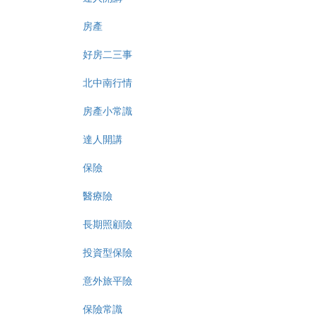
房產
好房二三事
北中南行情
房產小常識
達人開講
保險
醫療險
長期照顧險
投資型保險
意外旅平險
保險常識