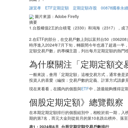
謝宜孝
ETF定期定額
定期定額存股
00878國泰永
圖片來源：Adobe Firefly
摘要
1.台股權值2王的台積電（2330）和鴻海（2317）
2.在ETF的部分，在交易戶數上則以富邦台50（0062
時序進入2024年7月下旬，轉眼間今年也過了超過一
定額交易戶數」的專欄主題，列出每月定期定額的熱門標
為什麼關注「定期定額交
一般來說，會用「定期定額」這種交易方式，通常會是
投資人的喜愛（編按：交易戶數的定義、計算方式請參
現在來看看，在國內的個股與
ETF
中，誰最能夠獲得定
個股定期定額》總覽觀察
在本期定期定額排行的個股組別中，相較於前一期，入榜的1
期的第7名，而元大金則從前月的第10名跌出榜外、落至
表1：2024年6月_台股定期定額交易戶數排行