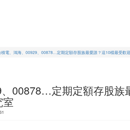
台積電、鴻海、00929、00878…定期定額存股族最愛誰？這10檔最受歡迎-
9、00878…定期定額存股
究室
61