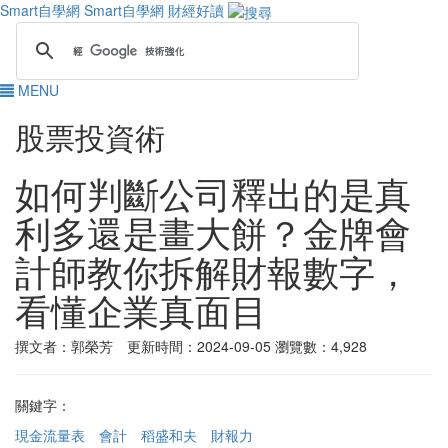
Smart自學網
Smart自學網 財經好讀
MENU
股票投資術
如何判斷公司釋出的是真
利多還是畫大餅？金牌會
計師教你拆解財報數字，
看懂企業真面目
撰文者：郭榮芳 更新時間：2024-09-05
瀏覽數：4,928
關鍵字：
現金流量表
會計
稻盛和夫
財報力