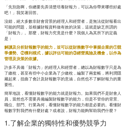
「先別急啊，你總要先弄清楚培養財報力，可以為你帶來哪些好處
吧！」我笑著回答。
沒錯，絕大多數非財會背景的經理人和經營者，是無法從財報看出
可能的問題，並根據財報資料做有效的決策，這就是缺乏所謂的
「財報力」。那麼，財報力究竟是什麼？我個人為其所下的定義
是：
解讀及分析財報數字的能力，並可以從財務數字中掌握企業的①競
爭優勢、②獲利模式，據以評估可能的③經營風險及機會，以作為
管理及決策的依據。
許多不具備「財報力」的經理人和經營者，總以為財報數字只是為
了繳稅，甚至有些中小企業為了少繳稅，編製了兩套帳，將利潤隱
藏起來，扭曲了會計及財報數字的意涵，自然也不了解財報力的重
要性。
簡單地說，看懂財報數字的能力就是財報力。如果我們不是財會人
員，當然也不需要具備編製財報數字的能力，但是不管你的背景、
職位、部門、行業為何，看懂財報數字的能力都是必要的。看懂財
報數字對我們有什麼好處？或者說，財報力能夠幫助我們什麼？
1.了解企業的獨特性和優勢競爭力