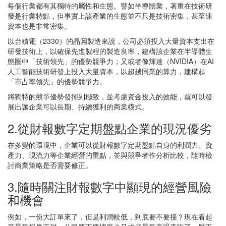
每個行業都有其獨特的屬性和生態。譬如半導體業，著重在技術研
發是行業特點，但事實上該產業的生態並不只是技術密集，甚至連
資本也是非常密集。
以台積電（2330）的晶圓製造來說，公司必須投入大量資本支出在
研發技術上，以確保先進製程的製造良率，建構該企業在半導體生
態圈中「技術領先」的優勢競爭力；又或者像輝達（NVIDIA）在AI
人工智能技術研發上投入大量資本，以超越同業的算力，建構起
「市占率領先」的優勢競爭力。
將獨特的競爭優勢發揮到極致，並考慮資金投入的效能，就可以發
展出讓企業可以長期、持續獲利的商業模式。
2.從財報數字定期盤點企業的現況優劣
在多變的環境中，企業可以從財報數字定期盤點自身的利潤力、資
產力、現流力等企業經營的重點，並與競爭者作分析比較，隨時檢
討商業策略是否需要修正。
3.隨時關注財報數字中顯現的經營風險
和機會
例如，一份大訂單來了，但是利潤較低，到底要不要接？現在看起