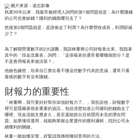
圖片來源：達志影像
執業30年以來，我最常被經理人詢問的第1個問題就是：為什麼賺錢
的公司也會缺錢？賺到的錢跑哪兒去了？
然後第2個問題就是：是誰偷走了利潤？為什麼營收成長，利潤卻減
少了？
為了解開營運數字的2大謎團，我請林董將公司財報拿出來。我指著
其中的「現金流量表」詢問：「這張報表你通常看哪幾個部分？是
不是會用報表來做決策？」
他臉色赧然，坦承自己實在看不懂這些數字代表的意涵，通常只看
最後的數字有沒有賺錢。
財報力的重要性
「林董啊，我可要好好幫你加強財報力了。」我告訴他，財報數字
裡可是隱藏著很多重要的資訊，包括清楚知道公司賺到的錢跑去了
哪裡、現金流能支應多久，甚至還能抓出目前隱而未見的潛在問
題。如果懂得運用，就能夠掌握企業運作的獲利邏輯，找到公司永
續獲利的關鍵。
林董一聽如獲至寶，趕緊請我傳授幾招受用的方法。