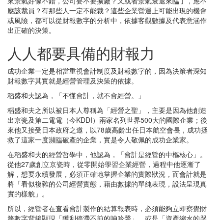
來景氣好像不錯，公司要不要擴廠？又或者景氣衰退來臨了，應不
應該裁員？有那些人一定不能裁？這些企業營運上可能出現的機會
或風險，都可以從財報數字的分析中，依據客觀數據及代表意涵作
出正確的決策。
人人都要具備的財報力
成功企業一定是相當重視會計制度及財報數字的，因為決策者深知
財報數字其實就是經營管理及決策的依據。
稻盛和夫認為，「不懂會計，就不會經營。」
稻盛和夫之所以被日本人尊稱為「經營之聖」，主要是因為他創造
出京瓷及第二電電（今KDDI）兩家名列世界500大的國際企業；後
來他又接受日本政府之邀，以78歲高齡出任日本航空會長，成功拯
救了這家一度瀕臨破產的企業，實是令人敬佩的成功企業家。
在稻盛和夫的經營哲學中，他認為，「會計是經營的中樞核心」。
從他27歲創立京瓷時，從零開始學習企業經營，過程中他逐漸了
解，想要永續發展，必須正確地掌握企業的實際狀況，而會計就是
將「看似複雜的公司經營實態，藉由數據的單純表現，設法呈現真
實的樣貌」。
所以，經營者在查看會計製作的結算報表時，必須能夠立即察覺財
務數字背後顯現「獲利停滯不前的呻吟聲」，或是「資產縮水的哭