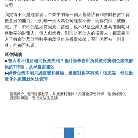
泣聲」。
我覺得不只是經營者，企業中的每一個人都應該有洞察財務數字背
後意涵的能力。否則哪一天因為公司經營不善，而你突然「被離
職」了，都不知道如何因應。當然，也不只是企業人要具備洞察財
務數字的財報力。個人創業者、對理財有涉入的投資人，都需要深
入了解會計及財報數字的意涵作為投資依據，否則怎麼被「割韭
菜」的都不知道。
延伸閱讀
▶
曾因看不懂財報而投資失利？會計師事務所所長教你辨別企業做假
帳的7特徵，及早趨吉避凶
▶
經營企業不能只憑直覺和經驗，還要對數字有感！張忠謀：無法數
量化的東西就無法管理
書籍簡介_活用財報數字，掌握獲利邏輯：跟著金牌會計師，透視經營的
資源與風險，養成最強生意腦
«
1
»