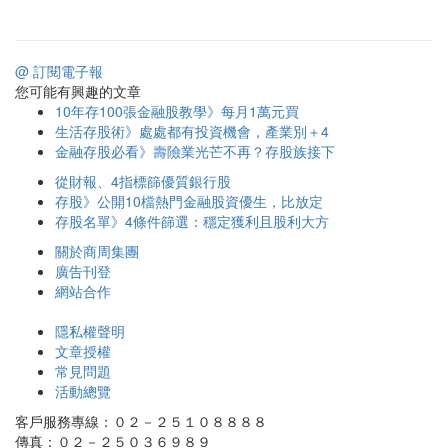
@ 訂閱電子報
您可能有興趣的文章
10年存100張金融股教學》每月1萬元買
生活存股術》處處都有投資機會，產業別＋4
金融存股必看》壽險業光芒不再？存股族接下
從財報、4指標篩優質銀行股
存股》公開10檔熱門金融股資優生，比放定
存股名單》4條件篩選：穩定獲利且股利大方
關於商周集團
廣告刊登
網站合作
隱私權聲明
文章授權
常見問題
活動總覽
客戶服務專線：０２－２５１０８８８８
傳真：０２－２５０３６９８９