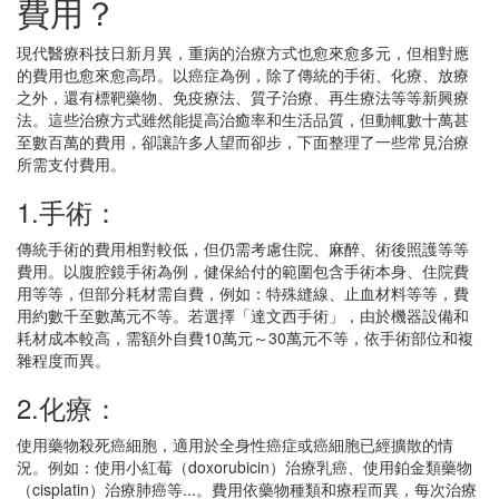
費用？
現代醫療科技日新月異，重病的治療方式也愈來愈多元，但相對應
的費用也愈來愈高昂。以癌症為例，除了傳統的手術、化療、放療
之外，還有標靶藥物、免疫療法、質子治療、再生療法等等新興療
法。這些治療方式雖然能提高治癒率和生活品質，但動輒數十萬甚
至數百萬的費用，卻讓許多人望而卻步，下面整理了一些常見治療
所需支付費用。
1.手術：
傳統手術的費用相對較低，但仍需考慮住院、麻醉、術後照護等等
費用。以腹腔鏡手術為例，健保給付的範圍包含手術本身、住院費
用等等，但部分耗材需自費，例如：特殊縫線、止血材料等等，費
用約數千至數萬元不等。若選擇「達文西手術」，由於機器設備和
耗材成本較高，需額外自費10萬元～30萬元不等，依手術部位和複
雜程度而異。
2.化療：
使用藥物殺死癌細胞，適用於全身性癌症或癌細胞已經擴散的情
況。例如：使用小紅莓（doxorubicin）治療乳癌、使用鉑金類藥物
（cisplatin）治療肺癌等...。費用依藥物種類和療程而異，每次治療