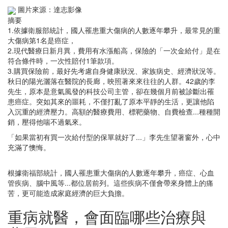
圖片來源：達志影像
摘要
1.依據衛服部統計，國人罹患重大傷病的人數逐年攀升，最常見的重
大傷病第1名是癌症，
2.現代醫療日新月異，費用有水漲船高，保險的「一次金給付」是在
符合條件時，一次性賠付1筆款項。
3.購買保險前，最好先考慮自身健康狀況、家族病史、經濟狀況等。
秋日的陽光灑落在醫院的長廊，映照著來來往往的人群。42歲的李
先生，原本是意氣風發的科技公司主管，卻在幾個月前被診斷出罹
患癌症。突如其來的噩耗，不僅打亂了原本平靜的生活，更讓他陷
入沉重的經濟壓力。高額的醫療費用、標靶藥物、自費檢查...種種開
銷，壓得他喘不過氣來。
「如果當初有買一次給付型的保單就好了...」李先生望著窗外，心中
充滿了懊悔。
根據衛福部統計，國人罹患重大傷病的人數逐年攀升，癌症、心血
管疾病、腦中風等...都位居前列。這些疾病不僅會帶來身體上的痛
苦，更可能造成家庭經濟的巨大負擔。
重病就醫，會面臨哪些治療與