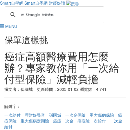
Smart自學網
Smart自學網 財經好讀
MENU
保單這樣挑
癌症高額醫療費用怎麼
辦？專家教你用「一次給
付型保險」減輕負擔
撰文者：孫國城 更新時間：2025-01-02
瀏覽數：4,741
關鍵字：
一次給付
理財好聲音
孫國城
一次金保險
重大傷病保險
癌
症保險
重大傷病定期險
癌症一次金
癌症險一次給付
一次金
給付