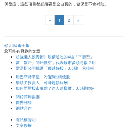
併發症，這些項目都必須要是全自費的，健保是不會補助。
«
1
2
»
@ 訂閱電子報
您可能有興趣的文章
超強懶人投資術》股債通吃的4檔「平衡型」
當「散戶」開始做空，代表股市多頭將啟？用
雷浩斯公開挑選「優越好股」3步驟，累積報
用巴菲特準星 2招篩出績優股
學頂尖投資人 可賺超額報酬
如何面對股市萬點？達人這樣做：3步驟做好
關於商周集團
廣告刊登
網站合作
隱私權聲明
文章授權