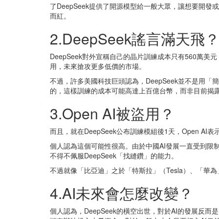
了DeepSeek提供了開源模型給一般大眾，讓想要開
而紅。
2.DeepSeek謠言滿天飛
DeepSeek對外宣稱自己的晶片訓練成本只有560萬
用，未來搶攻更多低價的市場。
不過，許多美國科技巨頭認為，DeepSeek並不是用「
的，這樣訓練的成本可能高達上百億台幣，而非目前揭露
3.Open AI被盜用？
而且，就在DeepSeek公布訓練模組後1天，Open AI表
個人認為這個可能性很高。由於中國AI發展一直受到限制
不得不佩服DeepSeek「找縫鑽」的能力。
不過就像「比亞迪」之於「特斯拉」（Tesla）、「華為」
4.AI未來會怎麼改變？
個人認為，DeepSeek的橫空出世，對於AI的發展