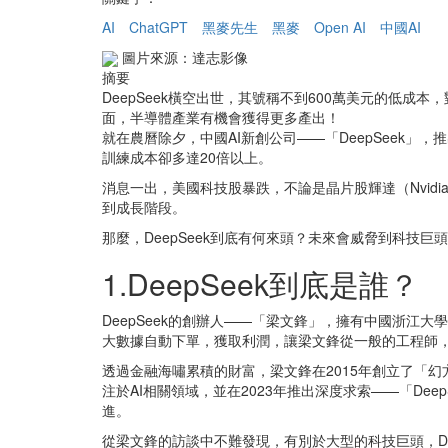
AI
ChatGPT
黑麥先生
黑麥
Open AI
中國AI
圖片來源：達志影像
摘要
DeepSeek橫空出世，其號稱不到600萬美元的低成
面，半導體產業有機會獲得更多產出！
就在農曆除夕，中國AI新創公司——「DeepSeek」，推
訓練成本卻多達20倍以上。
消息一出，美國科技股暴跌，不論是晶片股輝達（Nvid
到成長階段。
那麼，DeepSeek到底有何來頭？未來會威脅到科技
1.DeepSeek到底是誰？
DeepSeek的創辦人——「梁文鋒」，擁有中國浙
大數據自動下單，獲取利潤，讓梁文鋒從一般的工程師
透過金融海嘯累積的財富，梁文鋒在2015年創立了「幻
注於AI相關領域，並在2023年推出深度求索——「De
進。
從梁文鋒的訪談中不難發現，有別於大型的科技巨頭，De