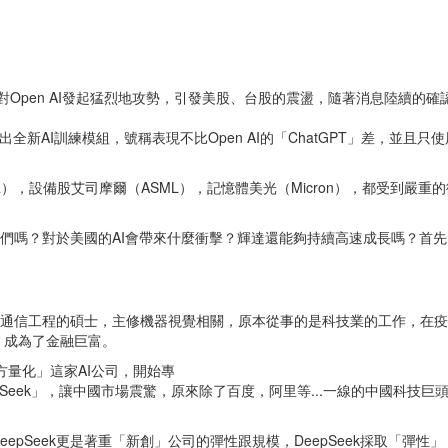
本，對Open AI發起猛烈地攻勢，引發美股、台股的震盪，隨著消息陸續的
出全新AI訓練模組，號稱表現不比Open AI的「ChatGPT」差，並且只
ia），設備股艾司摩爾（ASML），記憶體美光（Micron），都受到
巨頭們嗎？對於美國的AI會帶來什麼衝擊？輝達還能夠持續高速成長嗎？首
江大學通信工程的碩士，主修機器視覺相關，原本從事的是科技業的工作，在
，成為了金融巨富。
方量化」這家AI公司，開始專
epSeek」，讓中國市場震驚，原來除了百度，阿里等...一線的中國科技
epSeek更是著重「新創」公司的彈性跟規模，DeepSeek採取「彈