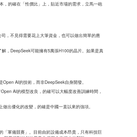
低成本，的確在「性價比」上，貼近市場的需求，立馬一砲
I的公司，不見得需要花上大筆資金，也可以做出簡單的應
，DeepSeek可能擁有5萬張H100的晶片。如果是真
Open AI的技術，而非DeepSeek自身開發。
pen AI的模型改良，的確可以大幅度改善訓練時間，
的框架上做出優化的改變，的確是中國一直以來的強項。
升級的「軍備競賽」。目前由於設備成本昂貴，只有科技巨