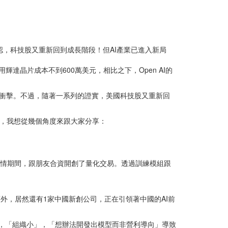
確認，科技股又重新回到成長階段！但AI產業已進入新局
使用輝達晶片成本不到600萬美元，相比之下，Open AI的
嚴重的衝擊。不過，隨著一系列的證實，美國科技股又重新回
先，我想從幾個角度來跟大家分享：
疫情期間，跟朋友合資開創了量化交易。透過訓練模組跟
巨頭外，居然還有1家中國新創公司，正在引領著中國的AI前
性」，「組織小」，「想辦法開發出模型而非營利導向」導致