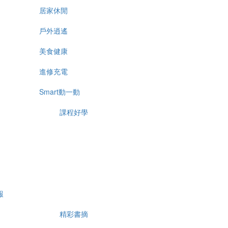
居家休閒
戶外逍遙
美食健康
進修充電
Smart動一動
課程好學
報
精彩書摘