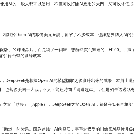
發或使用AI的一般人都可以使用，不僅可以打開AI應用的大門，又可以降
？
美元，相對於Open AI的數億美元來說，節省了不少成本，也讓想要切入A
簡配版」的輝達晶片，而是繞了一個彎，想辦法買到輝達的「H100」。據了解
的2億台幣的訓練成本。
示，DeepSeek是根據Open AI的模型擷取之後訓練出來的成果，本質上還是
，也落後美國一大截，不太可能短時間「彎道超車」，但是如果透過既有O
之於「蘋果」（Apple），DeepSeek之於Open AI，都是在既有
反而是「助燃」的效果。因為這幾年AI的發展，著重於模型的訓練跟AI晶片