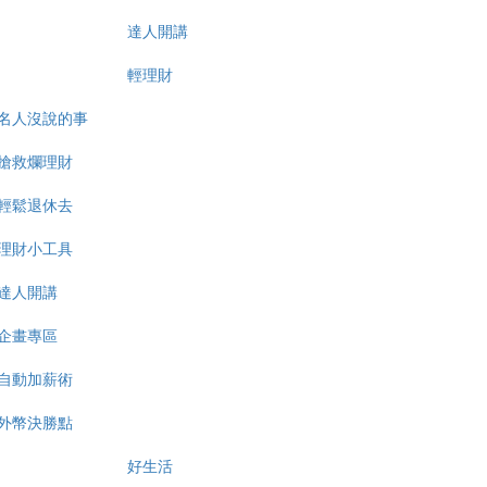
達人開講
輕理財
名人沒說的事
搶救爛理財
輕鬆退休去
理財小工具
達人開講
企畫專區
自動加薪術
外幣決勝點
好生活