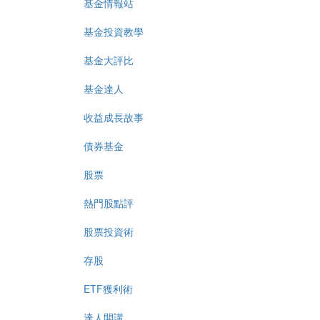
基金情報站
基金投資教學
基金大評比
基金達人
收益成長故事
債券基金
股票
熱門股點評
股票投資術
存股
ETF獲利術
達人開講