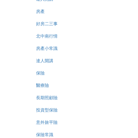
房產
好房二三事
北中南行情
房產小常識
達人開講
保險
醫療險
長期照顧險
投資型保險
意外旅平險
保險常識