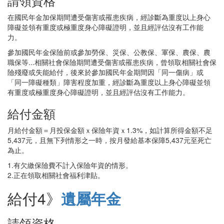
請領資格
在國民年金加保期間遭受傷害或罹患疾病，經診斷為重度以上身心
障礙並領有重度或極重度身心障礙證明，並且經評估沒有工作能
力。
參加國民年金保險前或參加勞保、災保、公教保、軍保、農保、農
職保等...相關社會保險期間遭受傷害或罹患疾病，曾領取相關社會保
險殘廢或失能給付，後來於參加國民年金期間因「同一傷病」或
「同一障礙種類」障害程度加重，經診斷為重度以上身心障礙並領
有重度或極重度身心障礙證明，並且經評估沒有工作能力。
給付金額
月給付金額＝月投保金額ｘ保險年資ｘ1.3%，如計算所得金額不足
5,437元，且無下列情形之一時，按月發給基本保障5,437元至死亡
為止。
1.有欠繳保險費不計入保險年資的情形。
2.正在領取相關社會福利津貼。
給付4》
遺屬年金
請領資格