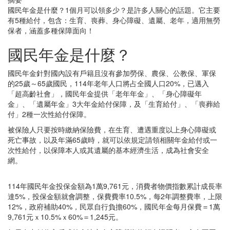
國民年金是什麼？1個月可以領多少？是許多人關心的話題。它主要
有5種給付，包含：生育、喪葬、身心障礙、遺屬、老年，適用無勞
保者，涵蓋多種保障面向！
國民年金是什麼？
國民年金針對國內設有戶籍且沒有參加勞保、農保、公教保、軍保
的25歲～65歲國民，114年老年人口將占全國人口20%，已邁入
「超高齡社會」，國民年金提供「老年年金」、「身心障礙年
金」、「遺屬年金」3大年金給付保障，及「生育給付」、「喪葬給
付」2種一次性給付保障。
被保險人只要按時繳納保險費，在生育、遭遇重度以上身心障礙或
死亡事故，以及年滿65歲時，就可以依規定請領相關年金給付或一
次性給付，以保障本人或其遺屬的基本經濟生活，成為社會安全
網。
114年國民年金投保金額為1萬9,761元，消費者物價指數累計成長率
達5%，投保金額就會調整，保費費率10.5%，每2年調整費率，上限
12%，政府補助40%，民眾自行負擔60%，國民年金每月保費＝1萬
9,761元ｘ10.5%ｘ60%＝1,245元。