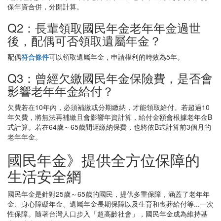
保年資合併，分開計算。
Q2：長輩領取國民年金老年年金過世
後，配偶可否領取遺屬年金？
配偶
符合條件
可以領取遺屬年金，申請權利的時效為5年。
Q3：曾經欠繳國民年金保險費，是否會
影響老年年金給付？
欠費若在10年內，必須補繳或分期繳納，才能領取給付。若超過10
年欠費，將無法再補繳且會影響年資計算，給付金額會根據老年金B
式計算。若在64歲～65歲間遲繳納保費，也將依B式計算前3個月的
老年年金。
國民年金》提供全方位保障的
生活安全網
國民年金是針對25歲～65歲的國民，提供多重保障，涵蓋了老年年
金、身心障礙年金、遺屬年金長期保障以及生育和喪葬給付等...一次
性保障。隨著台灣人口步入「超高齡社會」，國民年金成為維持基