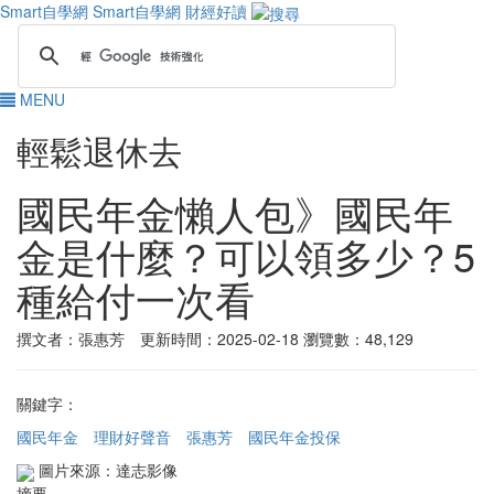
Smart自學網
Smart自學網 財經好讀
MENU
輕鬆退休去
國民年金懶人包》國民年
金是什麼？可以領多少？5
種給付一次看
撰文者：張惠芳 更新時間：2025-02-18
瀏覽數：48,129
關鍵字：
國民年金
理財好聲音
張惠芳
國民年金投保
圖片來源：達志影像
摘要