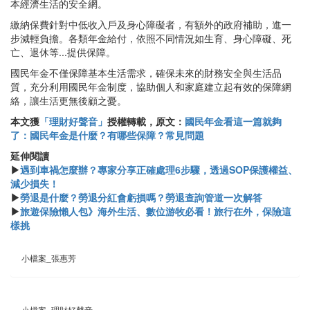
本經濟生活的安全網。
繳納保費針對中低收入戶及身心障礙者，有額外的政府補助，進一
步減輕負擔。各類年金給付，依照不同情況如生育、身心障礙、死
亡、退休等...提供保障。
國民年金不僅保障基本生活需求，確保未來的財務安全與生活品
質，充分利用國民年金制度，協助個人和家庭建立起有效的保障網
絡，讓生活更無後顧之憂。
本文獲
「理財好聲音」
授權轉載，原文：
國民年金看這一篇就夠
了：國民年金是什麼？有哪些保障？常見問題
延伸閱讀
▶
遇到車禍怎麼辦？專家分享正確處理6步驟，透過SOP保護權益、
減少損失！
▶
勞退是什麼？勞退分紅會虧損嗎？勞退查詢管道一次解答
▶
旅遊保險懶人包》海外生活、數位游牧必看！旅行在外，保險這
樣挑
小檔案_張惠芳
小檔案_理財好聲音