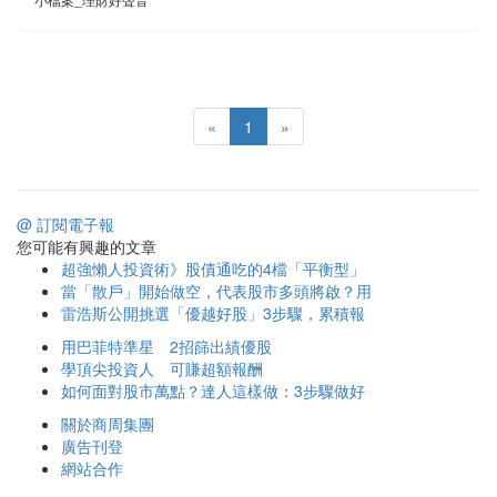
«
1
»
@ 訂閱電子報
您可能有興趣的文章
超強懶人投資術》股債通吃的4檔「平衡型」
當「散戶」開始做空，代表股市多頭將啟？用
雷浩斯公開挑選「優越好股」3步驟，累積報
用巴菲特準星 2招篩出績優股
學頂尖投資人 可賺超額報酬
如何面對股市萬點？達人這樣做：3步驟做好
關於商周集團
廣告刊登
網站合作