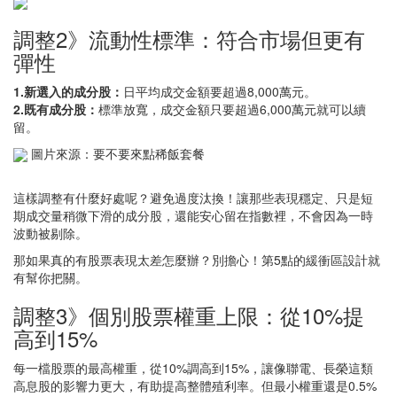
調整2》流動性標準：符合市場但更有
彈性
1.新選入的成分股：
日平均成交金額要超過8,000萬元。
2.既有成分股：
標準放寬，成交金額只要超過6,000萬元就可以續
留。
圖片來源：要不要來點稀飯套餐
這樣調整有什麼好處呢？避免過度汰換！讓那些表現穩定、只是短
期成交量稍微下滑的成分股，還能安心留在指數裡，不會因為一時
波動被剔除。
那如果真的有股票表現太差怎麼辦？別擔心！第5點的緩衝區設計就
有幫你把關。
調整3》個別股票權重上限：從10%提
高到15%
每一檔股票的最高權重，從10%調高到15%，讓像聯電、長榮這類
高息股的影響力更大，有助提高整體殖利率。但最小權重還是0.5%