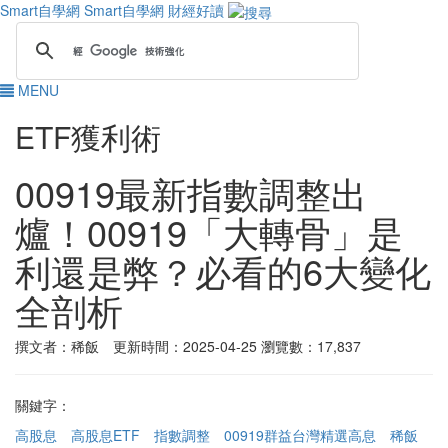
Smart自學網
Smart自學網 財經好讀
MENU
ETF獲利術
00919最新指數調整出
爐！00919「大轉骨」是
利還是弊？必看的6大變化
全剖析
撰文者：稀飯 更新時間：2025-04-25
瀏覽數：17,837
關鍵字：
高股息
高股息ETF
指數調整
00919群益台灣精選高息
稀飯