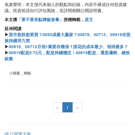
免責聲明：本文僅代表個人的觀點與紀錄，內容不構成任何投資建
議。投資前請自行評估風險，並詳閱相關公開說明書。
本文獲
「要不要來點稀飯套餐」
授權轉載，
原文
延伸閱讀
▶
股市愈跌愈要買？0050成最大贏家？00878、00713、00919存股
族持續用力買
▶
00919、00713月領1萬要存幾張？誰花的成本最少、領得最多？
▶
00919配息0.72元，配息持續穩定！00919配息、選股邏輯、績效
統整
小檔案＿稀飯
«
1
»
@ 訂閱電子報