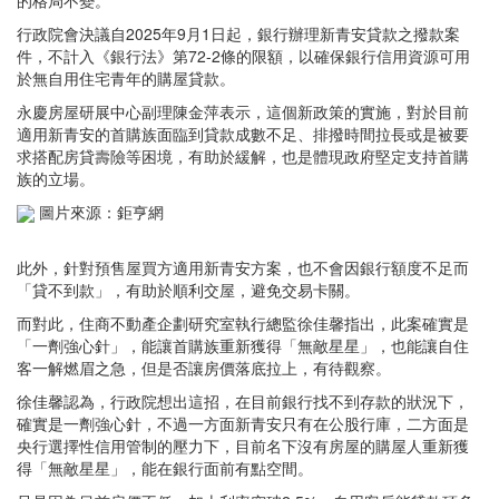
行政院會決議自2025年9月1日起，銀行辦理新青安貸款之撥款案
件，不計入《銀行法》第72-2條的限額，以確保銀行信用資源可用
於無自用住宅青年的購屋貸款。
永慶房屋研展中心副理陳金萍表示，這個新政策的實施，對於目前
適用新青安的首購族面臨到貸款成數不足、排撥時間拉長或是被要
求搭配房貸壽險等困境，有助於緩解，也是體現政府堅定支持首購
族的立場。
圖片來源：鉅亨網
此外，針對預售屋買方適用新青安方案，也不會因銀行額度不足而
「貸不到款」，有助於順利交屋，避免交易卡關。
而對此，住商不動產企劃研究室執行總監徐佳馨指出，此案確實是
「一劑強心針」，能讓首購族重新獲得「無敵星星」，也能讓自住
客一解燃眉之急，但是否讓房價落底拉上，有待觀察。
徐佳馨認為，行政院想出這招，在目前銀行找不到存款的狀況下，
確實是一劑強心針，不過一方面新青安只有在公股行庫，二方面是
央行選擇性信用管制的壓力下，目前名下沒有房屋的購屋人重新獲
得「無敵星星」，能在銀行面前有點空間。