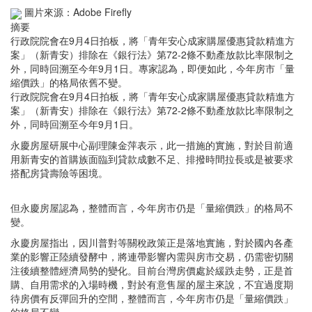
圖片來源：Adobe Firefly
摘要
行政院院會在9月4日拍板，將「青年安心成家購屋優惠貸款精進方
案」（新青安）排除在《銀行法》第72-2條不動產放款比率限制之
外，同時回溯至今年9月1日。專家認為，即便如此，今年房市「量
縮價跌」的格局依舊不變。
行政院院會在9月4日拍板，將「青年安心成家購屋優惠貸款精進方
案」（新青安）排除在《銀行法》第72-2條不動產放款比率限制之
外，同時回溯至今年9月1日。
永慶房屋研展中心副理陳金萍表示，此一措施的實施，對於目前適
用新青安的首購族面臨到貸款成數不足、排撥時間拉長或是被要求
搭配房貸壽險等困境。
但永慶房屋認為，整體而言，今年房市仍是「量縮價跌」的格局不
變。
永慶房屋指出，因川普對等關稅政策正是落地實施，對於國內各產
業的影響正陸續發酵中，將連帶影響內需與房市交易，仍需密切關
注後續整體經濟局勢的變化。目前台灣房價處於緩跌走勢，正是首
購、自用需求的入場時機，對於有意售屋的屋主來說，不宜過度期
待房價有反彈回升的空間，整體而言，今年房市仍是「量縮價跌」
的格局不變。