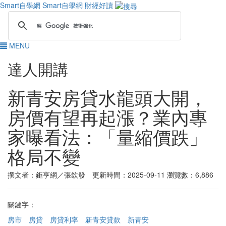
Smart自學網
Smart自學網 財經好讀
MENU
達人開講
新青安房貸水龍頭大開，
房價有望再起漲？業內專
家曝看法：「量縮價跌」
格局不變
撰文者：鉅亨網／張欽發 更新時間：2025-09-11
瀏覽數：6,886
關鍵字：
房市
房貸
房貸利率
新青安貸款
新青安