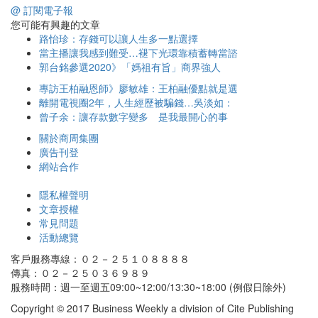
@ 訂閱電子報
您可能有興趣的文章
路怡珍：存錢可以讓人生多一點選擇
當主播讓我感到難受…褪下光環靠積蓄轉當諮
郭台銘參選2020》「媽祖有旨」商界強人
專訪王柏融恩師》廖敏雄：王柏融優點就是選
離開電視圈2年，人生經歷被騙錢…吳淡如：
曾子余：讓存款數字變多 是我最開心的事
關於商周集團
廣告刊登
網站合作
隱私權聲明
文章授權
常見問題
活動總覽
客戶服務專線：０２－２５１０８８８８
傳真：０２－２５０３６９８９
服務時間：週一至週五09:00~12:00/13:30~18:00 (例假日除外)
Copyright © 2017 Business Weekly a division of Cite Publishing