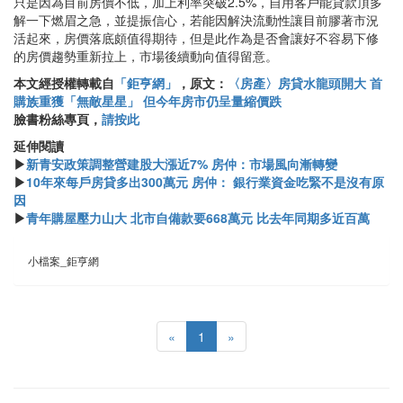
只是因為目前房價不低，加上利率突破2.5%，自用客戶能貸款頂多
解一下燃眉之急，並提振信心，若能因解決流動性讓目前膠著市況
活起來，房價落底頗值得期待，但是此作為是否會讓好不容易下修
的房價趨勢重新拉上，市場後續動向值得留意。
本文經授權轉載自
「鉅亨網」
，原文：
〈房產〉房貸水龍頭開大 首
購族重獲「無敵星星」 但今年房市仍呈量縮價跌
臉書粉絲專頁，
請按此
延伸閱讀
▶
新青安政策調整營建股大漲近7% 房仲：市場風向漸轉變
▶
10年來每戶房貸多出300萬元 房仲： 銀行業資金吃緊不是沒有原
因
▶
青年購屋壓力山大 北市自備款要668萬元 比去年同期多近百萬
小檔案_鉅亨網
«
1
»