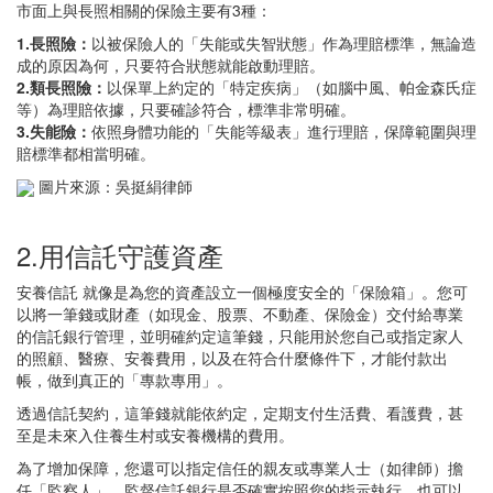
市面上與長照相關的保險主要有3種：
1.長照險：
以被保險人的「失能或失智狀態」作為理賠標準，無論造
成的原因為何，只要符合狀態就能啟動理賠。
2.類長照險：
以保單上約定的「特定疾病」（如腦中風、帕金森氏症
等）為理賠依據，只要確診符合，標準非常明確。
3.失能險：
依照身體功能的「失能等級表」進行理賠，保障範圍與理
賠標準都相當明確。
圖片來源：吳挺絹律師
2.用信託守護資產
安養信託 就像是為您的資產設立一個極度安全的「保險箱」。您可
以將一筆錢或財產（如現金、股票、不動產、保險金）交付給專業
的信託銀行管理，並明確約定這筆錢，只能用於您自己或指定家人
的照顧、醫療、安養費用，以及在符合什麼條件下，才能付款出
帳，做到真正的「專款專用」。
透過信託契約，這筆錢就能依約定，定期支付生活費、看護費，甚
至是未來入住養生村或安養機構的費用。
為了增加保障，您還可以指定信任的親友或專業人士（如律師）擔
任「監察人」，監督信託銀行是否確實按照您的指示執行，也可以