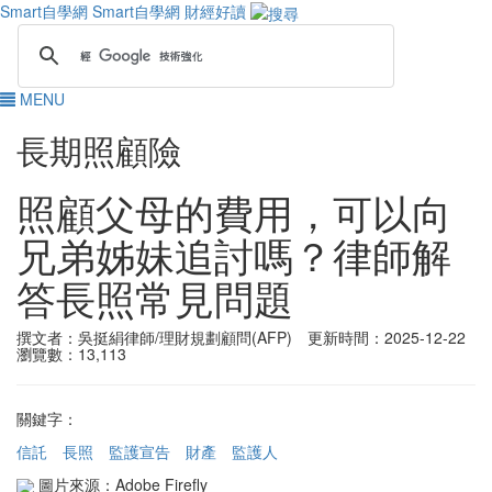
Smart自學網
Smart自學網 財經好讀
MENU
長期照顧險
照顧父母的費用，可以向
兄弟姊妹追討嗎？律師解
答長照常見問題
撰文者：吳挺絹律師/理財規劃顧問(AFP) 更新時間：2025-12-22
瀏覽數：13,113
關鍵字：
信託
長照
監護宣告
財產
監護人
圖片來源：Adobe Firefly