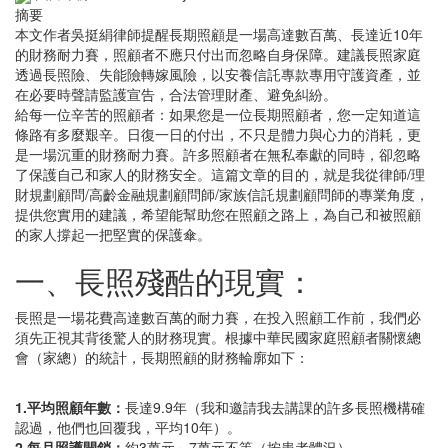
摘要
本文作者吳挺絹律師提醒長期照顧是一場高達數百萬、長達近10年
的財務耐力賽，照顧者不應只付出而忽略自身保障。建議長照家庭
透過長照險、失能險轉嫁風險，以安養信託專款專用守護資產，並
在必要時聲請監護宣告，合法管理財產、避免糾紛。
給每一位辛苦的照顧者：如果您是一位長期照顧者，您一定知道這
條路有多麼艱辛。日復一日的付出，不只是體力與心力的消耗，更
是一場沉重的財務耐力賽。許多照顧者在無私奉獻的同時，卻忽略
了保護自己和家人的財務安全。這篇文章的目的，就是我從律師/理
財規劃顧問/高齡金融規劃顧問師/家族信託規劃顧問師的專業角度，
提供您實用的建議，希望能幫助您在照顧之路上，為自己和被照顧
的家人撐起一把堅實的保護傘。
一、長照殘酷的現實：
長照是一場花費高達數百萬的耐力賽，在投入照顧工作前，我們必
須先正視其背後驚人的財務現實。根據中華民國家庭照顧者關懷總
會（家總）的統計，長期照顧的財務輪廓如下：
1.平均照顧年數：
長達9.9年（我和邀請我去講課的許多長照機構確
認過，他們也回覆我，平均10年）。
2.每月照護開銷：
約3萬元～7萬元不等（按患者體況）。