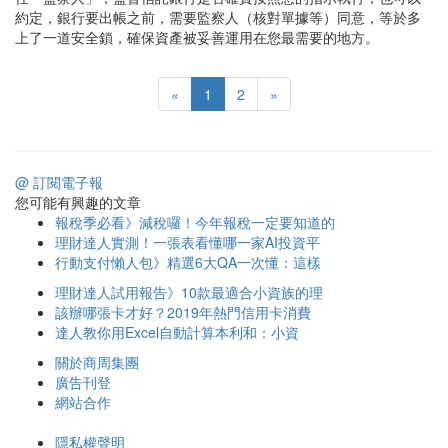
約定，銀行要出帳之前，需要監察人（核對單據等）同意，等於多
上了一道安全鎖，確保資產被妥善運用在您最需要的地方。
«
1
2
»
@ 訂閱電子報
您可能有興趣的文章
報稅季必看》減稅囉！今年報稅一定要知道的
理財達人實測！一張表看懂哪一家AI投資平
行動支付懶人包》精選6大QA一次懂：這樣
理財達人試用報告》10款最適合小資族的理
該辦哪張卡才好？2019年熱門信用卡消費
達人教你用Excel自動計算本利和：小資
關於商周集團
廣告刊登
網站合作
隱私權聲明