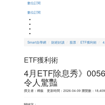
數位訂閱
數位訂閱
Smart自學網
財經好讀
股票
ETF獲利術
ETF獲利術
4月ETF除息秀》00
令人驚豔
撰文者：稀飯 更新時間：2026-04-09
瀏覽數：18,409
關鍵字：