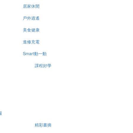
居家休閒
戶外逍遙
美食健康
進修充電
Smart動一動
課程好學
報
精彩書摘