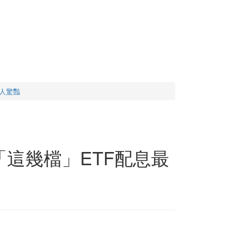
令人驚豔
！「這幾檔」ETF配息最