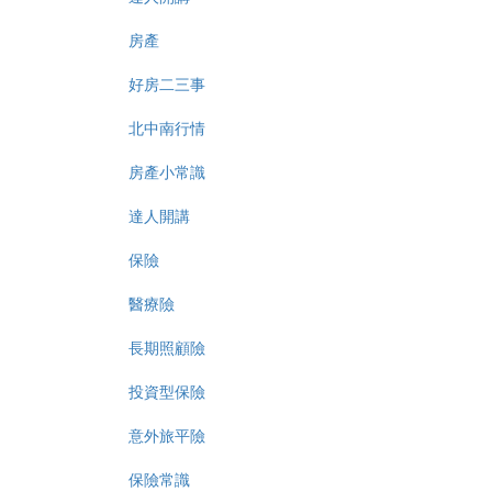
房產
好房二三事
北中南行情
房產小常識
達人開講
保險
醫療險
長期照顧險
投資型保險
意外旅平險
保險常識