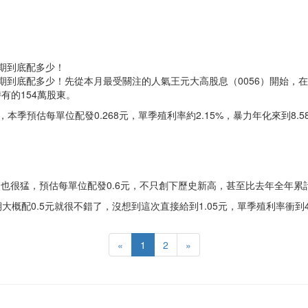
一期到底配多少！
期到底配多少！先從本月最受關注的人氣王元大高股息（0056）開始，在
有的154萬股東。
，本季預估每單位配發0.268元，單季殖利率約2.15%，暴力年化來到8
5）這次也很猛，預估每單位配發0.6元，不只創下歷史新高，甚至比去年全
期大概配0.5元就很不錯了，沒想到這次直接給到1.05元，單季殖利率衝到
«
1
2
»