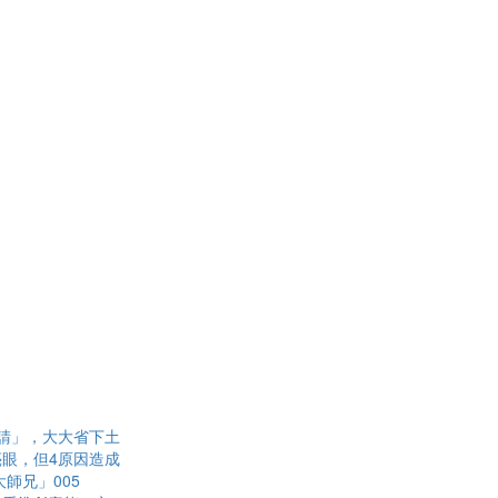
請」，大大省下土
眼，但4原因造成
師兄」005