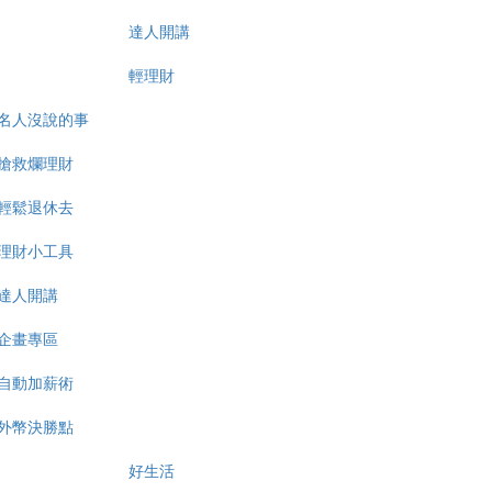
達人開講
輕理財
名人沒說的事
搶救爛理財
輕鬆退休去
理財小工具
達人開講
企畫專區
自動加薪術
外幣決勝點
好生活