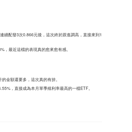
連續配發3次0.866元後，這次終於跟進調高，直接來到1
.58%，最近這檔的表現真的愈來愈有感。
年累計的金額還要多，這次真的有拚。
4.55%，直接成為本月單季殖利率最高的一檔ETF。