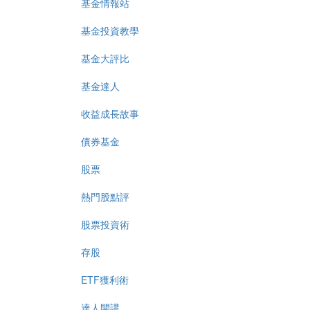
基金情報站
基金投資教學
基金大評比
基金達人
收益成長故事
債券基金
股票
熱門股點評
股票投資術
存股
ETF獲利術
達人開講