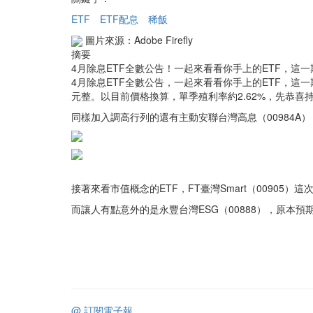
ETF
ETF配息
稀飯
圖片來源：Adobe Firefly
摘要
4月除息ETF全數公告！一起來看看你手上的ETF，這
4月除息ETF全數公告，一起來看看你手上的ETF，這一
元整。以目前價格換算，單季殖利率約2.62%，先恭喜持
同樣加入調高行列的還有主動安聯台灣高息（00984A）
接著來看市值概念的ETF，FT臺灣Smart（0090
而讓人有點意外的是永豐台灣ESG（00888），原本預
@ 訂閱電子報