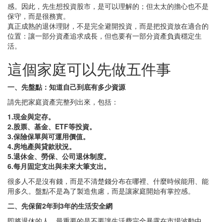
感。因此，先生想投資股市，是可以理解的；但太太的擔心也不是
保守，而是很務實。
真正成熟的退休理財，不是完全避開投資，而是把投資放在適合的
位置：讓一部分資產追求成長，但也要有一部分資產負責穩定生
活。
這個家庭可以先做五件事
一、先盤點：知道自己到底有多少資源
請先把家庭資產完整列出來，包括：
1.現金與定存。
2.股票、基金、ETF等投資。
3.保險保單與可運用價值。
4.房地產與貸款狀況。
5.退休金、勞保、公司退休制度。
6.每月固定支出與未來大筆支出。
很多人不是沒有錢，而是不清楚錢分布在哪裡、什麼時候能用、能
用多久。盤點不是為了製造焦慮，而是讓家庭開始有掌控感。
二、先保留2年到3年的生活安全網
即將退休的人，最重要的是不要讓生活費完全暴露在市場波動中。