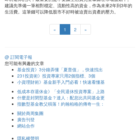
建議先準備一筆相對穩定、流動性高的資金，作為未來2年到3年的
生活費。這筆錢可以降低股市不好時被迫賣出資產的壓力。
«
1
2
»
@ 訂閱電子報
您可能有興趣的文章
基金投資》3分鐘弄懂「夏普值」，快速找出
231投資術》投資專家只用2個指標、3個
小資理財術》基金新手入門必看！快速看懂基
低成本存退休金》「全民退休投資專案」上路
什麼是封閉型基金？達人：配息比共同基金更
指數型基金教父殞落！約翰柏格的傳奇一生：
關於商周集團
廣告刊登
網站合作
隱私權聲明