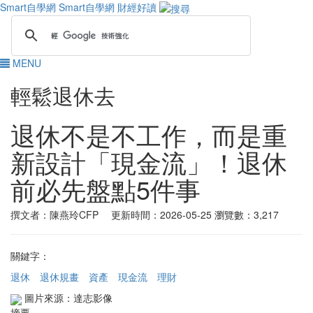
Smart自學網
Smart自學網 財經好讀
MENU
輕鬆退休去
退休不是不工作，而是重
新設計「現金流」！退休
前必先盤點5件事
撰文者：陳燕玲CFP 更新時間：2026-05-25
瀏覽數：3,217
關鍵字：
退休
退休規畫
資產
現金流
理財
圖片來源：達志影像
摘要