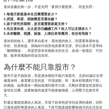
退休規畫的第一步，不是先問「要買什麼股票」，而是先問：
1.每個月家庭基本生活費需要多少？
2.房貸、車貸、保險費是否還在繳？
3.孩子研究所期間，是否還需要家庭支持？
4.先生退休後，太太是否仍繼續工作？收入可以支撐多久？
5.未來醫療、照護、旅遊、人情往來等費用，有沒有預留？
退休前的收入，通常來自薪水；退休後的收入，則需要靠退休金、
存款、投資收益、保險給付或其他資產來支撐。所以退休不是單純
「離開職場」，而是把原本依賴薪水的生活，改成一套穩定、可預
期、能承受風險的現金流安排。
為什麼不能只靠股市？
股市不是不能投資，而是退休階段不能只靠股市。尤其60歲左右準
備退休時，最需要注意的是「市場波動」和「退休初期遇到下跌」
的風險。如果退休一開始就遇到股市大跌，又剛好需要從投資部位
提領生活費，資產恢復的速度可能會被拖慢，心理壓力也會非常
大。
對還在累積資產的人來說，市場下跌有時是等待反彈的過程；但對
已退休或即將退休的人來說，下跌可能直接影響每個月的生活安全