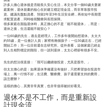
許多人擔心退休後是否能長久安心生活，本文分享一個60歲夫妻家
庭案例，退休規畫的核心在於建立穩定現金流，而非單靠股市投
資。建議先盤點資產、預留2年至3年生活安全網，再依短中長期需
求配置資產，同時檢視醫療與長照保障。
很多家庭在面臨退休時，真正擔心的不是「能不能退休」，而是：
退休之後，生活還能不能安心？
一位60歲的先生，過去是經理人，工作多年後開始想退休。太太大
約55歲，是一位會計人員；家裡有兩個孩子：一位30歲左右，已經
開始工作；另一位目前還在念研究所。從外表看，這個家庭已經走
到人生相對穩定的階段，但一談到退休，太太心裡卻有很多不安。
先生的想法很直接：「我可以繼續做投資，尤其是股市。」
但太太擔心的是：如果退休準備還沒有做好，只把希望放在投資市
場上，萬一行情不好，生活費、醫療費、孩子還需要支持的費用，
該怎麼辦？
這樣的擔心，其實非常真實，也非常值得被好好看見。
退休不是不工作，而是重新設
計現金流