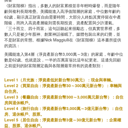
《財富階梯》指出，多數人的財富累積並非年輕時爆發，而是隨年
齡與複利長期堆疊。美國能進入高淨值階層的家庭，中位數年齡約
62歲，顯示真正財富自由需要時間，大部分人終點其實停留在中產
階級，而跨入高資產層級則需長期投資、資產配置與少許運氣。
「三十而立、四十而富」這句話聽起來很勵志，但真實世界裡，多
數人只是被少年股神、創業神話催眠了。媒體包裝出來的幻覺，並
不是財富的常態。根據Nick Maggiulli在《財富階梯》這本書所提供
的資訊：
美國能進入第4層（淨資產新台幣3,000萬～3億）的家庭，年齡中位
數是62歲。也就是說，一半的百萬富翁比這年紀更老。這邊先回顧
之前提到的財富階層定義與各階層最常持有的資產類別：
Level 1（月光族：淨資產低於新台幣30萬元）：現金與車輛。
Level 2（買菜自由：淨資產新台幣30～300萬元新台幣）：車輛與
自住房。
Level 3（餐廳自由：淨資產新台幣300～3,000萬元新台幣）：自住
房與退休帳戶。
Level 4（旅行自由：淨資產新台幣3,000萬～3億元新台幣）：自住
房、退休帳戶、股票。
Level 5（居住自由：淨資產新台幣3億～30億元新台幣）：企業權
益、股票、退休帳戶。