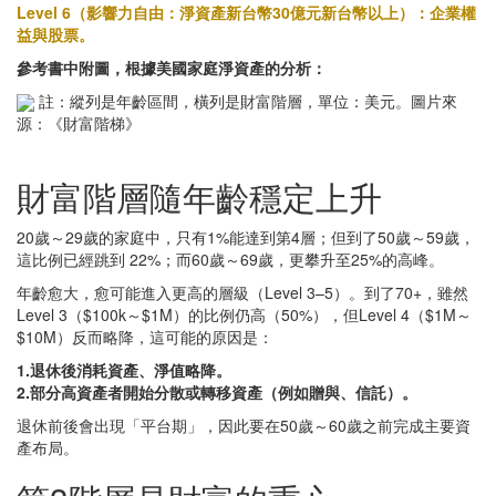
Level 6（影響力自由：淨資產新台幣30億元新台幣以上）：企業權
益與股票。
參考書中附圖，根據美國家庭淨資產的分析：
註：縱列是年齡區間，橫列是財富階層，單位：美元。圖片來
源：《財富階梯》
財富階層隨年齡穩定上升
20歲～29歲的家庭中，只有1%能達到第4層；但到了50歲～59歲，
這比例已經跳到 22%；而60歲～69歲，更攀升至25%的高峰。
年齡愈大，愈可能進入更高的層級（Level 3–5）。到了70+，雖然
Level 3（$100k～$1M）的比例仍高（50%），但Level 4（$1M～
$10M）反而略降，這可能的原因是：
1.退休後消耗資產、淨值略降。
2.部分高資產者開始分散或轉移資產（例如贈與、信託）。
退休前後會出現「平台期」，因此要在50歲～60歲之前完成主要資
產布局。