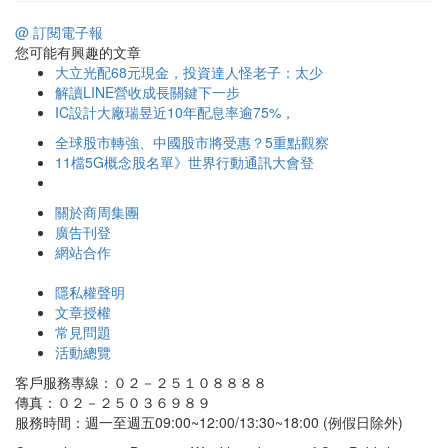
@ 訂閱電子報
您可能有興趣的文章
大立光配68元現金，投資達人怪老子：太少
解讀LINE營收成長關鍵下一步
IC設計大廠瑞昱近10年配息率逾75%，
全球股市轉強、中國股市將受惠？5重點觀察
11檔5G概念股名單》世界行動通訊大會登
關於商周集團
廣告刊登
網站合作
隱私權聲明
文章授權
常見問題
活動總覽
客戶服務專線：０２－２５１０８８８８
傳真：０２－２５０３６９８９
服務時間：週一至週五09:00~12:00/13:30~18:00 (例假日除外)