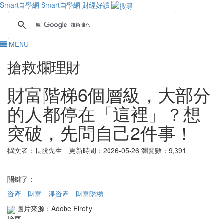
Smart自學網
Smart自學網 財經好讀
MENU
搶救爛理財
財富階梯6個層級，大部分
的人都停在「這裡」？想
突破，先問自己2件事！
撰文者：長股先生 更新時間：2026-05-26
瀏覽數：9,391
關鍵字：
資產
財富
淨資產
財富階梯
圖片來源：Adobe Firefly
摘要