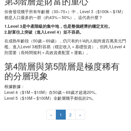
第3階層是財富的重心
你會發現幾乎所有年齡層（30–70+）中，Level 3（$100k～$1M）
都是人口最多的一群（約43%～50%）。這代表什麼？
1.Level 3是中產階級的集中地，也是整個經濟的穩定支柱。
2.財富往上突破（進入Level 4）並不容易。
在成熟年齡段（50歲～69歲），仍只有約1/4的人能跨過百萬美元門
檻。進入Level 3相對容易（穩定收入＋基礎投資），但跨入Level 4
則需要（長時間複利＋高效資產配置＋運氣）。
第4階層與第5階層是極度稀有
的分層現象
根據數據：
Level 4（$1M～$10M）在50歲～69歲才超過20%。
Level 5（$10M～$100M）全齡層幾乎都低於2%。
«
1
2
»