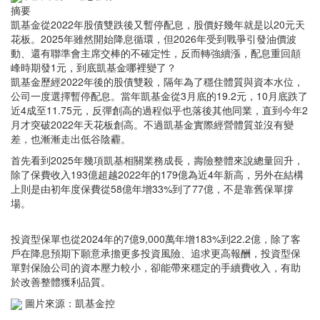
摘要
凱基金從2022年股債雙跌後又暫停配息，股價好幾年就是以20元天
花板。2025年雖然開始降息循環，但2026年受到戰爭引發油價波
動、還有聯準會主席交棒的不確定性，反而轉強續漲，配息重回顛
峰時期發1元，到底凱基金哪裡變了？
凱基金歷經2022年後的股債雙殺，隔年為了穩住體質與資本水位，
公司一度選擇暫停配息。當年凱基金從3月底的19.2元，10月底跌了
近4成至11.75元，反彈創高的過程似乎也落後其他同業，直到今年2
月才突破2022年天花板創高。不過凱基金實際經營體質並沒有變
差，也漸漸走出低谷陰霾。
首先看到2025年幾項凱基相關業務成長，壽險整體來說總量回升，
除了保費收入193億超越2022年的179億為近4年新高，另外在結構
上則是由初年度保費從58億年增33%到了77億，不是靠舊保單撐
場。
投資型保單也從2024年的7億9,000萬年增183%到22.2億，除了客
戶在降息預期下願意承擔更多投資風險、追求更高報酬，投資型保
單對保險公司的資本壓力較小，卻能帶來穩定的手續費收入，有助
於改善整體獲利品質。
圖片來源：凱基金控