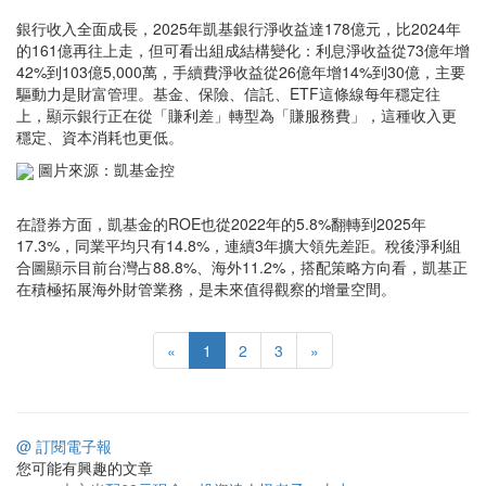
銀行收入全面成長，2025年凱基銀行淨收益達178億元，比2024年
的161億再往上走，但可看出組成結構變化：利息淨收益從73億年增
42%到103億5,000萬，手續費淨收益從26億年增14%到30億，主要
驅動力是財富管理。基金、保險、信託、ETF這條線每年穩定往
上，顯示銀行正在從「賺利差」轉型為「賺服務費」，這種收入更
穩定、資本消耗也更低。
圖片來源：凱基金控
在證券方面，凱基金的ROE也從2022年的5.8%翻轉到2025年
17.3%，同業平均只有14.8%，連續3年擴大領先差距。稅後淨利組
合圖顯示目前台灣占88.8%、海外11.2%，搭配策略方向看，凱基正
在積極拓展海外財管業務，是未來值得觀察的增量空間。
«
1
2
3
»
@ 訂閱電子報
您可能有興趣的文章