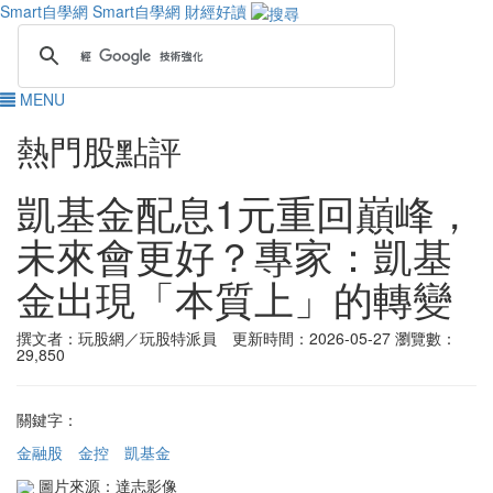
Smart自學網
Smart自學網 財經好讀
MENU
熱門股點評
凱基金配息1元重回巔峰，
未來會更好？專家：凱基
金出現「本質上」的轉變
撰文者：玩股網／玩股特派員 更新時間：2026-05-27
瀏覽數：
29,850
關鍵字：
金融股
金控
凱基金
圖片來源：達志影像