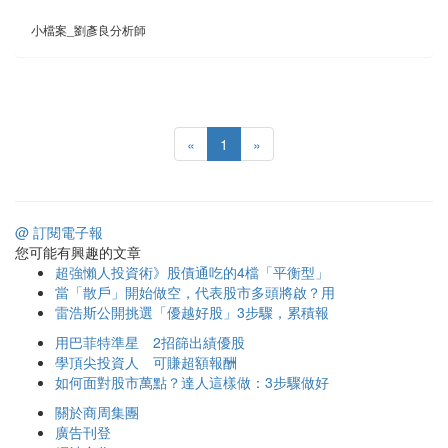
小檔案_劉彥良分析師
«
1
»
@ 訂閱電子報
您可能有興趣的文章
超強懶人投資術》股債通吃的4檔「平衡型」
當「散戶」開始做空，代表股市多頭將啟？用
雷浩斯公開挑選「優越好股」3步驟，累積報
用巴菲特準星 2招篩出績優股
學頂尖投資人 可賺超額報酬
如何面對股市萬點？達人這樣做：3步驟做好
關於商周集團
廣告刊登