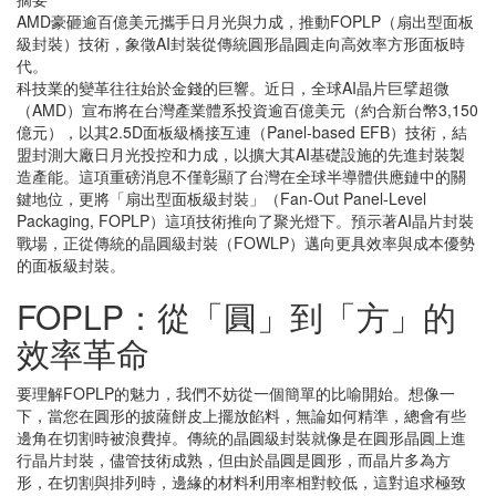
AMD豪砸逾百億美元攜手日月光與力成，推動FOPLP（扇出型面板
級封裝）技術，象徵AI封裝從傳統圓形晶圓走向高效率方形面板時
代。
科技業的變革往往始於金錢的巨響。近日，全球AI晶片巨擘超微
（AMD）宣布將在台灣產業體系投資逾百億美元（約合新台幣3,150
億元），以其2.5D面板級橋接互連（Panel-based EFB）技術，結
盟封測大廠日月光投控和力成，以擴大其AI基礎設施的先進封裝製
造產能。這項重磅消息不僅彰顯了台灣在全球半導體供應鏈中的關
鍵地位，更將「扇出型面板級封裝」（Fan-Out Panel-Level
Packaging, FOPLP）這項技術推向了聚光燈下。預示著AI晶片封裝
戰場，正從傳統的晶圓級封裝（FOWLP）邁向更具效率與成本優勢
的面板級封裝。
FOPLP：從「圓」到「方」的
效率革命
要理解FOPLP的魅力，我們不妨從一個簡單的比喻開始。想像一
下，當您在圓形的披薩餅皮上擺放餡料，無論如何精準，總會有些
邊角在切割時被浪費掉。傳統的晶圓級封裝就像是在圓形晶圓上進
行晶片封裝，儘管技術成熟，但由於晶圓是圓形，而晶片多為方
形，在切割與排列時，邊緣的材料利用率相對較低，這對追求極致