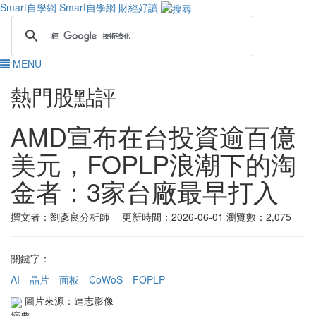
Smart自學網
Smart自學網 財經好讀
MENU
熱門股點評
AMD宣布在台投資逾百億
美元，FOPLP浪潮下的淘
金者：3家台廠最早打入
撰文者：劉彥良分析師 更新時間：2026-06-01
瀏覽數：2,075
關鍵字：
AI
晶片
面板
CoWoS
FOPLP
圖片來源：達志影像
摘要