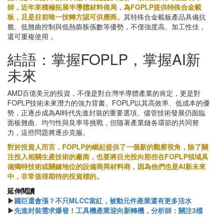
師，近年來積極拓展半導體材料佈局，為FOPLP提供特殊合金載
板，且是目前唯一技轉方認可供應商。
其特殊合金載板產品具備抗
脆、低翹曲控制與低熱膨脹係數等優勢，不僅強度高、加工性佳，
還可重複使用 。
結語：掌握FOPLP，掌握AI新
未來
AMD百億美元的投資，不僅是對台灣半導體產業的肯定，更是對
FOPLP技術未來潛力的強力背書。FOPLP以其高效率、低成本的優
勢，正逐步成為AI時代先進封裝的重要選項。儘管技術發展仍面臨
面板翹曲、均勻性與良率等挑戰，但隨著產業鏈各環節的共同努
力，這些問題將逐步克服。
對於投資人而言，FOPLP的崛起提供了一個新的觀察視角，除了關
注投入相關生產技術的廠商，也要將目光投向那些在FOPLP領域具
備獨特技術或關鍵地位的設備商與材料商，因為他們也是AI新未來
中，非常值得期待的投資標的。
延伸閱讀
▶
國巨還會漲？不只MLCC當紅，被動元件產業還有更多活水
▶
先進封裝需求爆發！工具機產業迎向新轉機，分析師：關注3檔