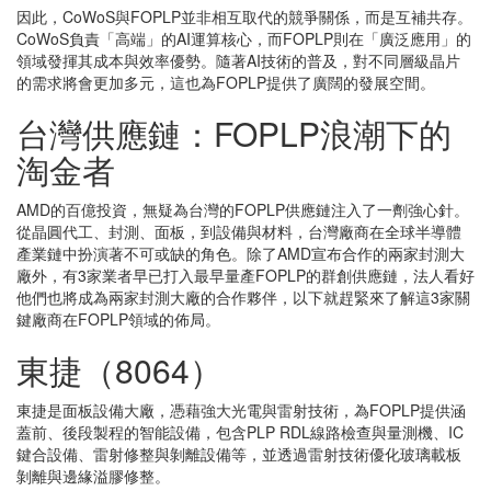
因此，CoWoS與FOPLP並非相互取代的競爭關係，而是互補共存。
CoWoS負責「高端」的AI運算核心，而FOPLP則在「廣泛應用」的
領域發揮其成本與效率優勢。隨著AI技術的普及，對不同層級晶片
的需求將會更加多元，這也為FOPLP提供了廣闊的發展空間。
台灣供應鏈：FOPLP浪潮下的
淘金者
AMD的百億投資，無疑為台灣的FOPLP供應鏈注入了一劑強心針。
從晶圓代工、封測、面板，到設備與材料，台灣廠商在全球半導體
產業鏈中扮演著不可或缺的角色。除了AMD宣布合作的兩家封測大
廠外，有3家業者早已打入最早量產FOPLP的群創供應鏈，法人看好
他們也將成為兩家封測大廠的合作夥伴，以下就趕緊來了解這3家關
鍵廠商在FOPLP領域的佈局。
東捷（8064）
東捷是面板設備大廠，憑藉強大光電與雷射技術，為FOPLP提供涵
蓋前、後段製程的智能設備，包含PLP RDL線路檢查與量測機、IC
鍵合設備、雷射修整與剝離設備等，並透過雷射技術優化玻璃載板
剝離與邊緣溢膠修整。