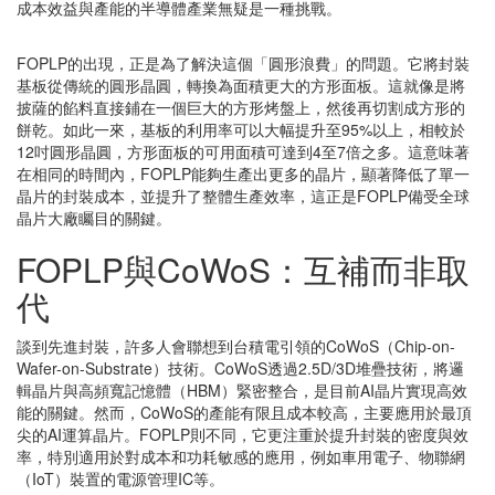
成本效益與產能的半導體產業無疑是一種挑戰。
FOPLP的出現，正是為了解決這個「圓形浪費」的問題。它將封裝
基板從傳統的圓形晶圓，轉換為面積更大的方形面板。這就像是將
披薩的餡料直接鋪在一個巨大的方形烤盤上，然後再切割成方形的
餅乾。如此一來，基板的利用率可以大幅提升至95%以上，相較於
12吋圓形晶圓，方形面板的可用面積可達到4至7倍之多。這意味著
在相同的時間內，FOPLP能夠生產出更多的晶片，顯著降低了單一
晶片的封裝成本，並提升了整體生產效率，這正是FOPLP備受全球
晶片大廠矚目的關鍵。
FOPLP與CoWoS：互補而非取
代
談到先進封裝，許多人會聯想到台積電引領的CoWoS（Chip-on-
Wafer-on-Substrate）技術。CoWoS透過2.5D/3D堆疊技術，將邏
輯晶片與高頻寬記憶體（HBM）緊密整合，是目前AI晶片實現高效
能的關鍵。然而，CoWoS的產能有限且成本較高，主要應用於最頂
尖的AI運算晶片。FOPLP則不同，它更注重於提升封裝的密度與效
率，特別適用於對成本和功耗敏感的應用，例如車用電子、物聯網
（IoT）裝置的電源管理IC等。