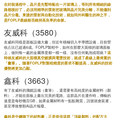
在封裝過程中，晶片是先暫時黏在一片玻璃上，等到所有精細的線
路都接好了，必須用精準的雷射把玻璃與晶片完美分離，不能傷到
晶片分毫。東捷的雷射與自動化技術，就如同外科醫生的神之手，
是FOPLP產線能否維持高良率的命脈。
友威科（3580）
友威科同樣是面板設備大廠，但近年積極切入半導體設備，目前營
收占比已超過6成。FOPLP製程中，如何在那麼大面積的玻璃面板
上，做到每一處的金屬厚度都一模一樣、沒有任何氣泡或瑕疵？
這
時候友威科的大面積真空鍍膜與電漿技術，就成了產線上最倚重的
「畫筆」。隨著FOPLP對製程精度的要求不斷提高，友威科的技術
優勢將更加凸顯。
鑫科（3663）
有了友威科的濺鍍設備（畫筆），還需要有高純度的金屬材料（顏
料），才能在面板上畫出完美的電路。這群晶片在運作時，傳輸的
速度是每秒幾百GB，如果金屬材料有一點點雜質，訊號就會延遲，
甚至導致整顆AI晶片報廢。
鑫科是中鋼旗下的材料廠，正是提供這群「頂級顏料」的配方大