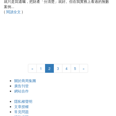
就只是寫遺囑，把財產「分清楚」就好。但在我實務上看過的無數
案例...
(
閱讀全文
)
«
1
2
3
4
5
»
關於商周集團
廣告刊登
網站合作
隱私權聲明
文章授權
常見問題