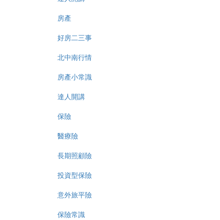
房產
好房二三事
北中南行情
房產小常識
達人開講
保險
醫療險
長期照顧險
投資型保險
意外旅平險
保險常識