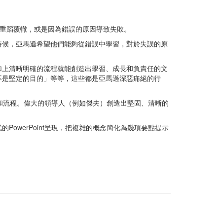
的是重蹈覆轍，或是因為錯誤的原因導致失敗。
時候，亞馬遜希望他們能夠從錯誤中學習，對於失誤的原
加上清晰明確的流程就能創造出學習、成長和負責任的文
不是堅定的目的」等等，這些都是亞馬遜深惡痛絕的行
和流程。偉大的領導人（例如傑夫）創造出堅固、清晰的
werPoint呈現，把複雜的概念簡化為幾項要點提示