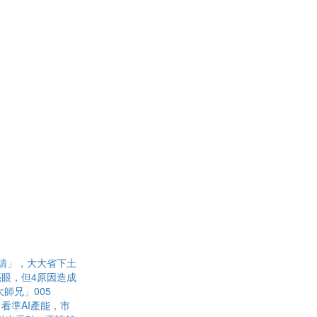
請」，大大省下土
眼，但4原因造成
師兄」005
看準AI產能，市