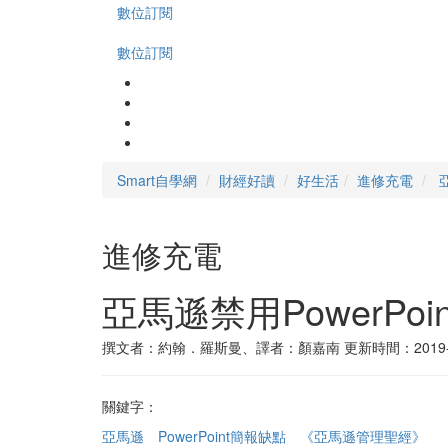
數位訂閱
數位訂閱
Smart自學網
財經好讀
好生活
進修充電
進修充電
亞馬遜禁用PowerP
撰文者：約翰．羅斯曼、譯者：顏嘉南
更新時間：2019-
關鍵字：
亞馬遜
PowerPoint簡報缺點
《亞馬遜管理聖經》