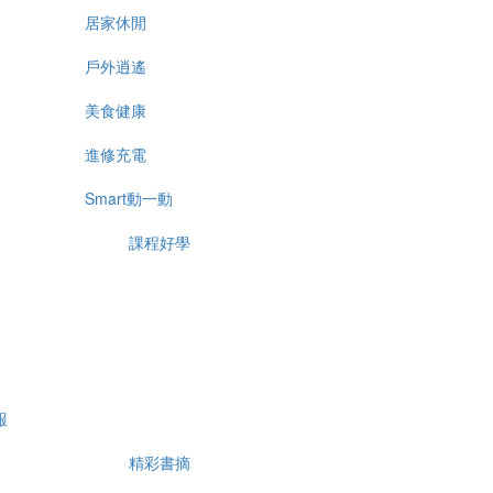
居家休閒
戶外逍遙
美食健康
進修充電
Smart動一動
課程好學
報
精彩書摘