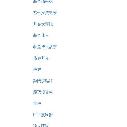
基金情報站
基金投資教學
基金大評比
基金達人
收益成長故事
債券基金
股票
熱門股點評
股票投資術
存股
ETF獲利術
達人開講