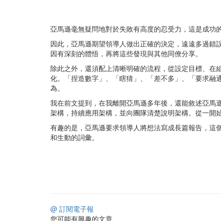
亞馬遜毫無疑問地對於失敗有高度的忍受力，這是成功的創
因此，亞馬遜期望領導人做出正確的決定，遠遠多過錯
因有深刻的體悟，再將這些發現與其他同僚分享。
除此之外，還須配上清晰明確的流程，從設定目標、在
化。「捏造數字」、「瞎猜」、「差不多」、「要求融
為。
我在前文提到，在我離開亞馬遜多年後，還能敘述亞馬
架構，持續應用架構，並向團隊清楚說明架構。從一開
有趣的是，亞馬遜要求領導人將想法寫成長篇報告，這個方
和生動的詞彙。
@ 訂閱電子報
您可能有興趣的文章