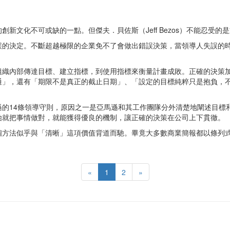
新文化不可或缺的一點。但傑夫．貝佐斯（Jeff Bezos）不能忍受
誤的決定。不斷超越極限的企業免不了會做出錯誤決策，當領導人失誤的
組織內部傳達目標、建立指標，到使用指標來衡量計畫成敗。正確的決策
通」，還有「期限不是真正的截止日期」、「設定的目標純粹只是抱負，
遜的14條領導守則，原因之一是亞馬遜和其工作團隊分外清楚地闡述目標
始就把事情做對，就能獲得優良的機制，讓正確的決策在公司上下貫徹。
法似乎與「清晰」這項價值背道而馳。畢竟大多數商業簡報都以條列式的Po
«
1
2
»