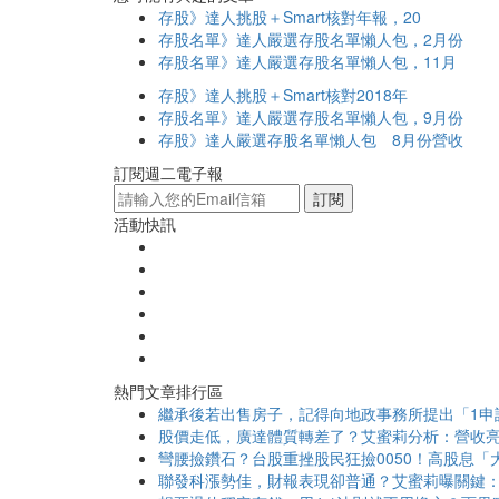
存股》達人挑股＋Smart核對年報，20
存股名單》達人嚴選存股名單懶人包，2月份
存股名單》達人嚴選存股名單懶人包，11月
存股》達人挑股＋Smart核對2018年
存股名單》達人嚴選存股名單懶人包，9月份
存股》達人嚴選存股名單懶人包 8月份營收
訂閱週二電子報
訂閱
活動快訊
熱門文章排行區
繼承後若出售房子，記得向地政事務所提出「1申
股價走低，廣達體質轉差了？艾蜜莉分析：營收亮
彎腰撿鑽石？台股重挫股民狂撿0050！高股息「大
聯發科漲勢佳，財報表現卻普通？艾蜜莉曝關鍵：