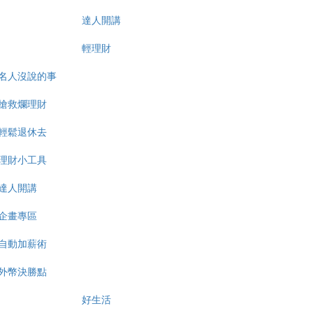
達人開講
輕理財
名人沒說的事
搶救爛理財
輕鬆退休去
理財小工具
達人開講
企畫專區
自動加薪術
外幣決勝點
好生活