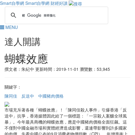
Smart自學網
Smart自學網 財經好讀
MENU
達人開講
蝴蝶效應
撰文者：朱紀中
更新時間：2019-11-01
瀏覽數：53,945
關鍵字：
陳同佳
反送中
中國豬肉價格
市場充斥著各種「蝴蝶效應」！「陳同佳殺人事件」引爆香港「反
送中」抗爭，香港媒體因此給了一個標題：「一宗殺人案釀全球風
暴」。今年最具商機的蝴蝶效應，應是中國豬肉價格全面狂飆。這
不僅對中國金融市場和實體經濟造成影響，還連帶影響到許多國家
的肉價。先看中國公布的9月消費者物價指數（CPI），年增率衝上