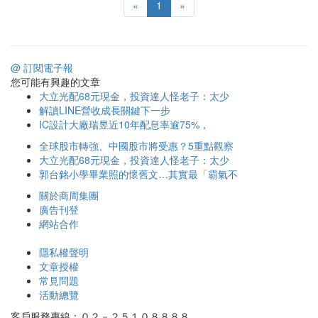
«
1
»
@ 訂閱電子報
您可能有興趣的文章
大立光配68元現金，投資達人怪老子：太少
解讀LINE營收成長關鍵下一步
IC設計大廠瑞昱近10年配息率逾75%，
全球股市轉強、中國股市將受惠？5重點觀察
大立光配68元現金，投資達人怪老子：太少
郭台銘小學畢業照的懷舊文…其實最「霸氣不
關於商周集團
廣告刊登
網站合作
隱私權聲明
文章授權
常見問題
活動總覽
客戶服務專線：０２－２５１０８８８８