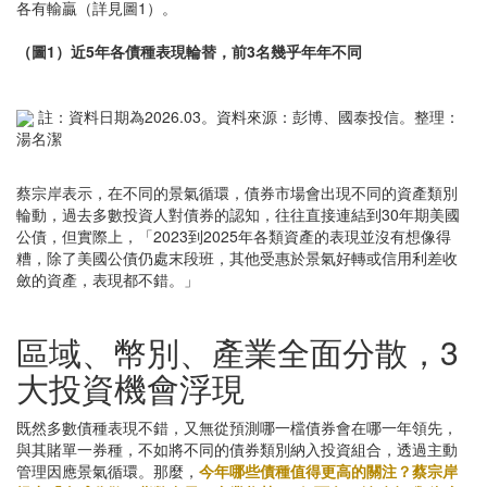
各有輸贏（詳見圖1）。
（圖1）近5年各債種表現輪替，前3名幾乎年年不同
註：資料日期為2026.03。資料來源：彭博、國泰投信。整理：
湯名潔
蔡宗岸表示，在不同的景氣循環，債券市場會出現不同的資產類別
輪動，過去多數投資人對債券的認知，往往直接連結到30年期美國
公債，但實際上，「2023到2025年各類資產的表現並沒有想像得
糟，除了美國公債仍處末段班，其他受惠於景氣好轉或信用利差收
斂的資產，表現都不錯。」
區域、幣別、產業全面分散，3
大投資機會浮現
既然多數債種表現不錯，又無從預測哪一檔債券會在哪一年領先，
與其賭單一券種，不如將不同的債券類別納入投資組合，透過主動
管理因應景氣循環。那麼，
今年哪些債種值得更高的關注？蔡宗岸