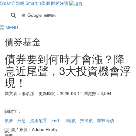
Smart自學網
Smart自學網 財經好讀
MENU
債券基金
債券要到何時才會漲？降
息近尾聲，3大投資機會浮
現！
撰文者：湯名潔 更新時間：2026-06-11
瀏覽數：3,594
關鍵字：
債券
升息
資產配置
Fed
可轉債
投等債
非投等債
圖片來源：Adobe Firefly
摘要