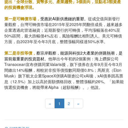
提出「全球分散、貨幣多元、產業趨勢」3個面向，並點名3類資產
的投資機會浮現。
第一是可轉債市場，
受惠於AI新供應鏈的重塑。
從成交值與新發行
量觀察，台灣可轉債市場在2015年至2025年間翻倍成長，越來越多
企業透過此管道融資；近期新發行的可轉債，平均漲幅落在40%至
50%區間，最大跌幅僅4%左右，風險報酬比相對誘人。美元可轉債
方面，自2023年至今年3月底，整體漲幅同樣達50%水準。
第二是非投等債，
蔡宗岸觀察，能源與科技2大產業的併購熱潮，是
當前最重要的投資題材。
他舉出今年初的2個案例：海上鑽探公司
Transocean宣布併購同業Valaris後，旗下債券在去年9月至今年3月
間繳出14%報酬，相較於非投等債指數同期僅0.8%；馬斯克（Elon
Musk）旗下航太企業SpaceX併購AI新創公司xAI後，xAI債券因高票
息（12.5%）加上以高於面額價格回收，整體漲幅約26%。「如果能
慎選投資機會，將能帶來Alpha（超額報酬）。」他說。
«
1
2
»