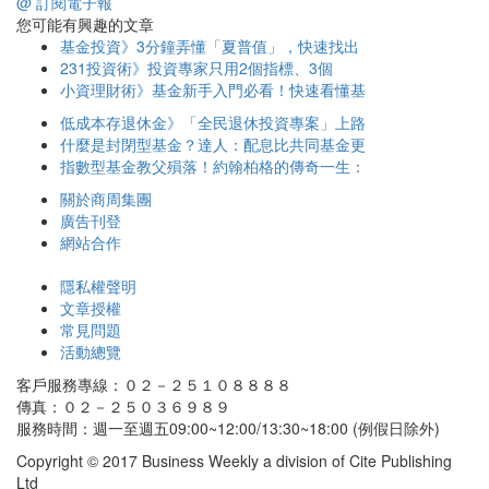
@ 訂閱電子報
您可能有興趣的文章
基金投資》3分鐘弄懂「夏普值」，快速找出
231投資術》投資專家只用2個指標、3個
小資理財術》基金新手入門必看！快速看懂基
低成本存退休金》「全民退休投資專案」上路
什麼是封閉型基金？達人：配息比共同基金更
指數型基金教父殞落！約翰柏格的傳奇一生：
關於商周集團
廣告刊登
網站合作
隱私權聲明
文章授權
常見問題
活動總覽
客戶服務專線：０２－２５１０８８８８
傳真：０２－２５０３６９８９
服務時間：週一至週五09:00~12:00/13:30~18:00 (例假日除外)
Copyright © 2017 Business Weekly a division of Cite Publishing
Ltd