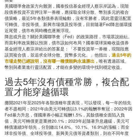
美國聯準會政策方向難測，國泰投信基金經理人蔡宗岸認為，現階
段債券投資不宜押注單一券種，應採取全球分散、幣別多元的複合
債策略，最近5年各類債券表現輪動，沒有常勝者，因此需靈活配置
可轉債、非投等債、新興市場債及投等債，目前隨著Fed降息循環接
近尾聲，債市布局時機也逐漸浮現。
降息或升息？關於美國聯準會（Fed）的政策路徑，市場眾說紛紜。
而當利率政策難以預測，債市該如何布局？國泰環球策略收益債券
基金經理人蔡宗岸給出的答案是：「不要投資單一券種，現階段應
該買複合債，並追求全球分散、貨幣多元化。」他指出，
過去5年的
市場走勢已經說明，沒有哪一種債能夠永遠勝出，
唯有透過區域、
幣別與產業進行靈活配置，才能在多變的環境中找到穩定收益。
過去5年沒有債種常勝，複合配
置才能穿越循環
攤開2021年至2025年各類債種年度表現，可以發現，每一年的領先
者不盡相同：2021年由美元可轉債以3.1%的報酬率奪冠；2022年因
Fed暴力升息，僅國庫券小幅正報酬1.5%，其餘債種全面陷入負
值，美元可轉債更是重挫20.1%；2023年起隨著升息趨緩，美元可
轉債連續3年領先，分別繳出14.6%、10.1%、16.9%的漲幅；而全
球非投等債、全球投等債、新興美元債等資產類別，則在不同年度