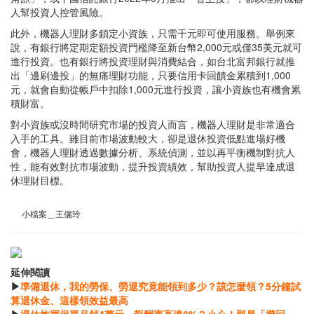
人幫投資人控管風險。
此外，機器人理財多鎖定小資族，只需千元即可使用服務。舉例來
說，有銀行將定期定額投資門檻降至新台幣2,000元或僅35美元就可
進行投資。也有銀行將投資理財與消費結合，如台北富邦銀行就推
出「邊刷邊投」的無痛理財功能，只要信用卡回饋金累積到1,000
元，就會自動從帳戶中扣除1,000元進行投資，讓小資族也有機會累
積財富。
對小資族或沒時間研究市場的投資人而言，機器人理財是非常適合
入手的工具。雖目前市場波動較大，卻是退休投資低點進場好機
會，機器人理財透過數據分析、系統偵測，並以再平衡機制對抗人
性，能有效對抗市場波動，提升投資績效，幫助投資人提早達成退
休理財目標。
小檔案＿王儷玲
延伸閱讀
▶
準備退休，我的勞保、勞退究竟能領到多少？該怎麼領？5分鐘試
算退休金、這樣領效益最高