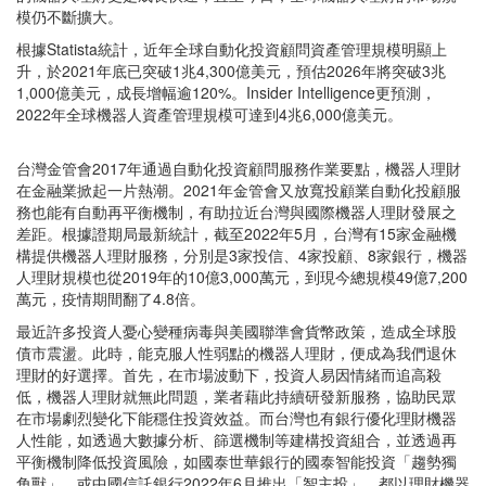
模仍不斷擴大。
根據Statista統計，近年全球自動化投資顧問資產管理規模明顯上
升，於2021年底已突破1兆4,300億美元，預估2026年將突破3兆
1,000億美元，成長增幅逾120%。Insider Intelligence更預測，
2022年全球機器人資產管理規模可達到4兆6,000億美元。
台灣金管會2017年通過自動化投資顧問服務作業要點，機器人理財
在金融業掀起一片熱潮。2021年金管會又放寬投顧業自動化投顧服
務也能有自動再平衡機制，有助拉近台灣與國際機器人理財發展之
差距。根據證期局最新統計，截至2022年5月，台灣有15家金融機
構提供機器人理財服務，分別是3家投信、4家投顧、8家銀行，機器
人理財規模也從2019年的10億3,000萬元，到現今總規模49億7,200
萬元，疫情期間翻了4.8倍。
最近許多投資人憂心變種病毒與美國聯準會貨幣政策，造成全球股
債市震盪。此時，能克服人性弱點的機器人理財，便成為我們退休
理財的好選擇。首先，在市場波動下，投資人易因情緒而追高殺
低，機器人理財就無此問題，業者藉此持續研發新服務，協助民眾
在市場劇烈變化下能穩住投資效益。而台灣也有銀行優化理財機器
人性能，如透過大數據分析、篩選機制等建構投資組合，並透過再
平衡機制降低投資風險，如國泰世華銀行的國泰智能投資「趨勢獨
角獸」，或中國信託銀行2022年6月推出「智主投」，都以理財機器