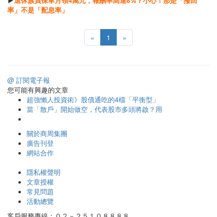
▶
退休族買保單月領4萬元，報酬率高達8%？小心！那是「撥回
率」不是「配息率」
«
1
»
@ 訂閱電子報
您可能有興趣的文章
超強懶人投資術》股債通吃的4檔「平衡型」
當「散戶」開始做空，代表股市多頭將啟？用
關於商周集團
廣告刊登
網站合作
隱私權聲明
文章授權
常見問題
活動總覽
客戶服務專線：０２－２５１０８８８８