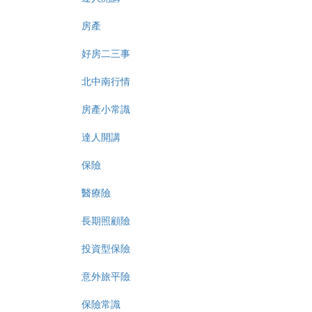
房產
好房二三事
北中南行情
房產小常識
達人開講
保險
醫療險
長期照顧險
投資型保險
意外旅平險
保險常識