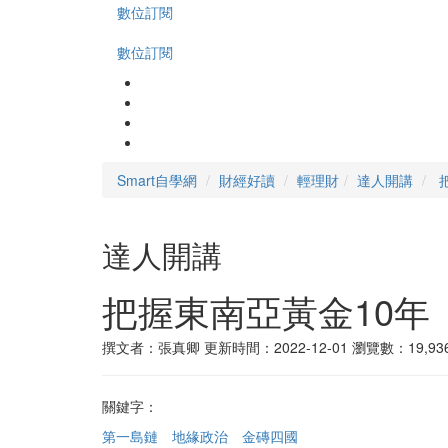
數位訂閱
數位訂閱
Smart自學網
財經好讀
輕理財
達人開講
達人開講
把握東南亞黃金10年
撰文者：張真卿
更新時間：2022-12-01
瀏覽數：19,93
關鍵字：
第一島鏈
地緣政治
金磚四國