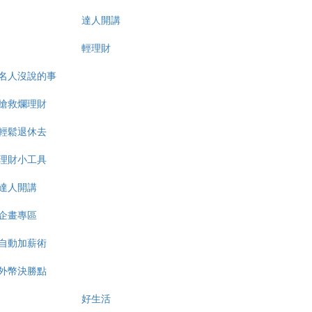
達人開講
輕理財
名人沒說的事
搶救爛理財
輕鬆退休去
理財小工具
達人開講
企畫專區
自動加薪術
外幣決勝點
好生活