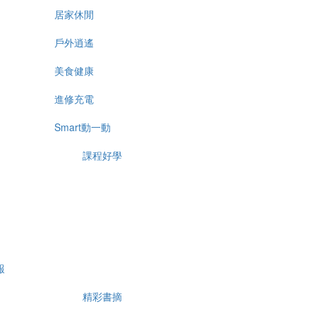
居家休閒
戶外逍遙
美食健康
進修充電
Smart動一動
課程好學
報
精彩書摘