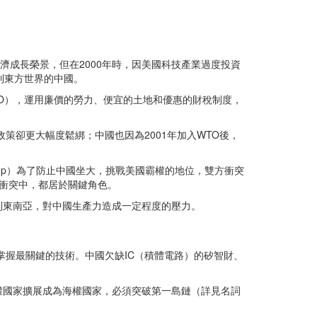
經濟成長榮景，但在2000年時，因美國科技產業過度投資
到東方世界的中國。
WTO），運用廉價的勞力、便宜的土地和優惠的財稅制度，
策卻更大幅度鬆綁；中國也因為2001年加入WTO後，
rump）為了防止中國坐大，挑戰美國霸權的地位，雙方衝突
些衝突中，都居於關鍵角色。
到東南亞，對中國生產力造成一定程度的壓力。
掌握最關鍵的技術。中國欠缺IC（積體電路）的矽智財、
權國家擴展成為海權國家，必須突破第一島鏈（詳見名詞