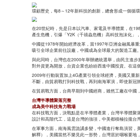
環顧歷史，每8～12年新科技的創新，總會形成一個循
在20世紀時，先是日本以汽車、家電及半導體業，在19
產生危機，引爆「Y2K（千禧蟲危機）高科技泡沫化」
中國從1978年開始經濟改革，當1997年亞洲金融風
吸引全球企業前往設廠，中國成為全球最大的製造工廠
與此同時，台灣也在2000年舉辦總統選舉，由民主進
對外資更為開放，台資企業也紛紛西進中國投資。在這
2009年行動裝置加上4G產業引領全球經濟，美國又重新
不斷，由貿易戰打到科技戰，再到南海軍演，即使新冠肺
在貿易戰方面，台商早期到中國經商，雖然工廠在中國
台灣半導體聚落完整
成為美中科技角力戰場
在科技戰方面，決戰點是在半導體產業，台灣半導體聚落
設計和高階代工，這是台灣的強項，中美都積極拉攏台
在軍事方面，南海風雲詭譎多變，中國進行奪島演習，
解釋），美國當然不樂見此一形勢，台灣居於咽喉要地