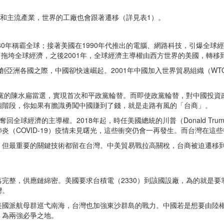
環和主流產業，世界的工廠也會跟著遷移（詳見表1）。
80年稱霸全球；接著美國在1990年代推出的電腦、網路科技，引爆全球
，拖垮全球經濟，之後2001年，全球經濟主導權由西方世界的美國，轉移
暴重創亞洲各國之際，中國卻快速崛起。2001年中國加入世界貿易組織（
。
步黨的陳水扁當選，實現首次和平政黨輪替。而即使政黨輪替，對中國投資政
個階段，你如果有膽識勇闖中國賺到了錢，就是走路有風的「台商」。
奪回全球經濟的主導權。2018年起，時任美國總統的川普（Donald T
炎（COVID-19）疫情未見曙光，這些衝突仍會一再發生。而台灣在這
，但最重要的關鍵技術都留在台灣。中美貿易戰拉高關稅，台商被迫遷移
完整，供應鏈綿密。美國要求台積電（2330）到該國設廠，為的就是要
灣。
美國派航母群巡弋南海，台灣也加強東沙群島的戰力。中國若是想要由陸
，為兩強必爭之地。