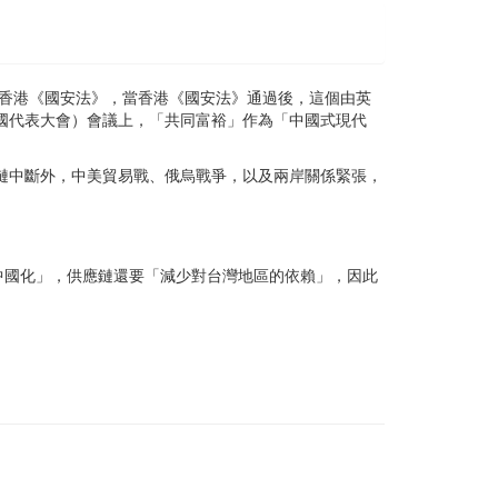
和香港《國安法》，當香港《國安法》通過後，這個由英
全國代表大會）會議上，「共同富裕」作為「中國式現代
應鏈中斷外，中美貿易戰、俄烏戰爭，以及兩岸關係緊張，
中國化」，供應鏈還要「減少對台灣地區的依賴」，因此