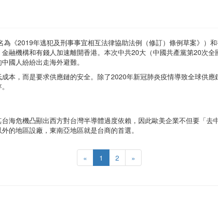
全名為《2019年逃犯及刑事事宜相互法律協助法例（修訂）條例草案》）
金融機構和有錢人加速離開香港。本次中共20大（中國共產黨第20次
的中國人紛紛出走海外避難。
成本，而是要求供應鏈的安全。除了2020年新冠肺炎疫情導致全球供
存。
其台海危機凸顯出西方對台灣半導體過度依賴，因此歐美企業不但要「去
以外的地區設廠，東南亞地區就是台商的首選。
«
1
2
»