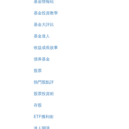
基金情報站
基金投資教學
基金大評比
基金達人
收益成長故事
債券基金
股票
熱門股點評
股票投資術
存股
ETF獲利術
達人開講