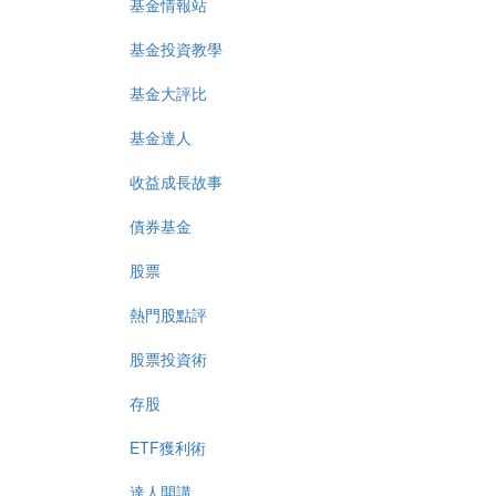
基金情報站
基金投資教學
基金大評比
基金達人
收益成長故事
債券基金
股票
熱門股點評
股票投資術
存股
ETF獲利術
達人開講