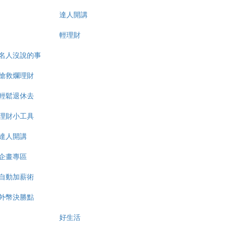
達人開講
輕理財
名人沒說的事
搶救爛理財
輕鬆退休去
理財小工具
達人開講
企畫專區
自動加薪術
外幣決勝點
好生活