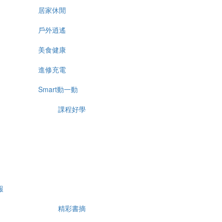
居家休閒
戶外逍遙
美食健康
進修充電
Smart動一動
課程好學
報
精彩書摘