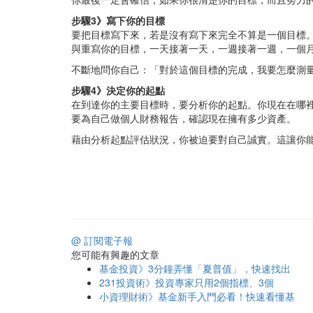
步驟3》寫下你的目標
要把目標寫下來，若是沒有寫下來完全不算是一個目標
與重寫你的目標，一天接著一天，一週接著一週，一個
不斷地問你自己：「對於這個目標的完成，我要怎麼測
步驟4》決定你的起點
在到達你的主要目標時，要分析你的起點。你現在在哪
要為自己做個人財務報告，確認現在擁有多少資產。
藉由分析起點評估狀況，你被迫要對自己誠實。這讓你
@ 訂閱電子報
您可能有興趣的文章
基金投資》3分鐘弄懂「夏普值」，快速找出
231投資術》投資專家只用2個指標、3個
小資理財術》基金新手入門必看！快速看懂基