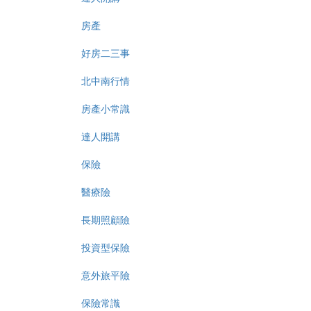
房產
好房二三事
北中南行情
房產小常識
達人開講
保險
醫療險
長期照顧險
投資型保險
意外旅平險
保險常識