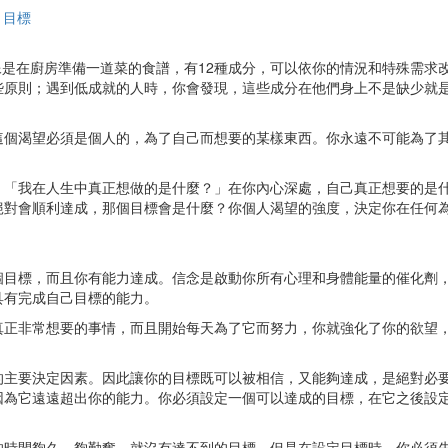
目標
它像是在廚房準備一道菜的食譜，有12種成分，可以依你的情況和特殊需
些原則；遇到低成就的人時，你會發現，這些成分在他們身上不是缺少就
這個渴望必須是個人的，為了自己而想要的某樣東西。你永遠不可能為了
：「我在人生中真正想做的是什麼？」在你內心深處，自己真正想要的是
絕對會順利達成，那個目標會是什麼？你個人渴望的強度，決定你在任何
個目標，而且你有能力達成。信念是啟動你所有心理和身體能量的催化劑
具有完成自己目標的能力。
真正非常想要的事情，而且開始每天為了它而努力，你就強化了你的欲望
的主要決定因素。因此讓你的目標既可以被相信，又能夠達成，是絕對必要
因為它遠遠超出你的能力。你必須設定一個可以達成的目標，在它之後設
的時間夠久、夠勤奮，就沒有達不到的目標。但是在設定目標時，你必須