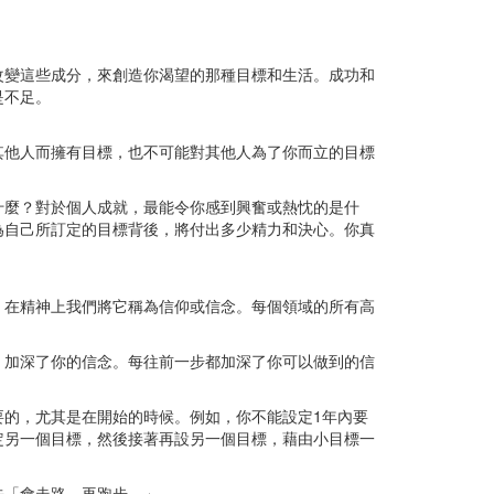
求改變這些成分，來創造你渴望的那種目標和生活。成功和
是不足。
其他人而擁有目標，也不可能對其他人為了你而立的目標
什麼？對於個人成就，最能令你感到興奮或熱忱的是什
為自己所訂定的目標背後，將付出多少精力和決心。你真
，在精神上我們將它稱為信仰或信念。每個領域的所有高
，加深了你的信念。每往前一步都加深了你可以做到的信
的，尤其是在開始的時候。例如，你不能設定1年內要
定另一個目標，然後接著再設另一個目標，藉由小目標一
先「會走路，再跑步。」