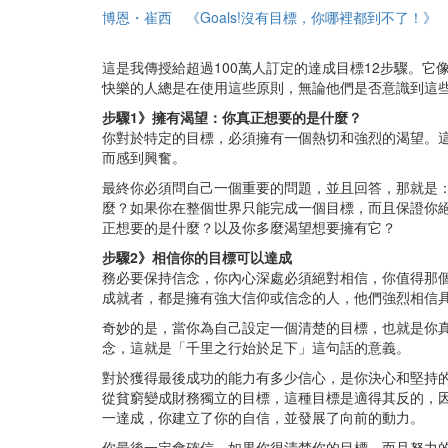
博恩・崔西
《Goals!沒有目標，你哪裡都到不了！》
這是我傳授給超過100萬人訂定的達成目標12步驟。
快樂的人總是在使用這些原則，無論他們是否意識到這
步驟1》擁有渴望：你真正想要的是什麼？
你對於特定的目標，必須擁有一個熱切和強烈的渴望。
而感到興奮。
最終你必須問自己一個重要的問題，並且回答，那就是
麼？如果你在整個世界只能完成一個目標，而且保證你
正想要的是什麼？以及你多麼渴望想要擁有它？
步驟2》相信你的目標可以達成
務必要保持信念，你內心深處必須絕對相信，你值得那
成就者，都是擁有強大信仰或信念的人，他們強烈相信
奇妙的是，當你為自己設定一個清楚的目標，也就是你
念，這就是「千里之行始於足下」這句話的意義。
對於獲得最後成功的能力有多少信心，是你決心和堅持
從貧窮變成財務獨立的目標，這種目標是適得其反的，
一達成，你建立了你的自信，並發展了向前的動力。
你最後一定會確信，如果你很清楚你的目標，而且努力