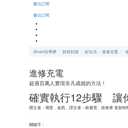
數位訂閱
數位訂閱
Smart自學網
財經好讀
好生活
進修充電
進修充電
超過百萬人實現非凡成就的方法！
確實執行12步驟 讓
撰文者：博恩．崔西、譯文者：林麗雪、徐致菁
更新時間：
關鍵字：