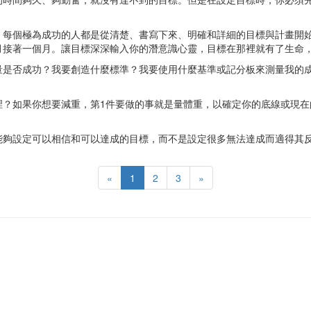
。每個極為成功的人都是從清楚、書寫下來、明確和詳細的目標與計畫開
月接著一個月。讓目標深深輸入你的潛意識心靈，目標在那裡就有了生命
量是否成功？我要創造什麼標準？我要使用什麼基準或記分板來測量我的
裡？如果你想要減重，第1件要做的事就是量體重，以確定你的底線或現在
能夠設定可以相信和可以達成的目標，而不是設定很多無法達成而適得其
«
1
2
3
»