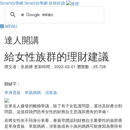
Smart自學網
Smart自學網 財經好讀
MENU
達人開講
給女性族群的理財建議
撰文者：吳易燁
更新時間：2022-02-01
瀏覽數：25,728
關鍵字：
單身貴族
單親媽媽
頂客族
近來名人爆發的離婚爭議，除了有子女監護問題，還涉及財產分割
問題。這值得我們思考女性的財務自主意識與應有的準備！
若將女性依不同身分來看，會最早體認到財務自主重要性的族群應
是單身貴族、單親媽媽，頂客族或有小孩的媽媽可能會因為覺得有