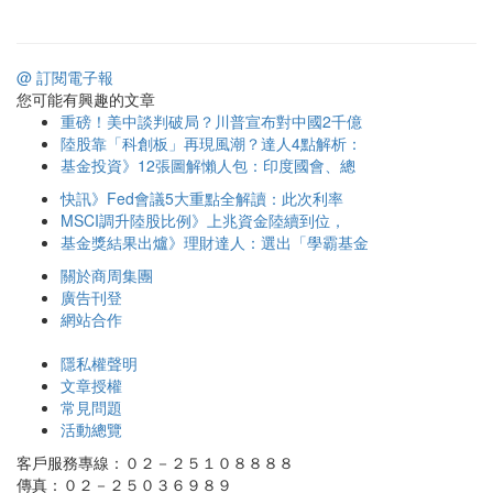
@ 訂閱電子報
您可能有興趣的文章
重磅！美中談判破局？川普宣布對中國2千億
陸股靠「科創板」再現風潮？達人4點解析：
基金投資》12張圖解懶人包：印度國會、總
快訊》Fed會議5大重點全解讀：此次利率
MSCI調升陸股比例》上兆資金陸續到位，
基金獎結果出爐》理財達人：選出「學霸基金
關於商周集團
廣告刊登
網站合作
隱私權聲明
文章授權
常見問題
活動總覽
客戶服務專線：０２－２５１０８８８８
傳真：０２－２５０３６９８９