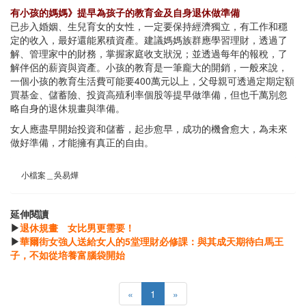
有小孩的媽媽》提早為孩子的教育金及自身退休做準備
已步入婚姻、生兒育女的女性，一定要保持經濟獨立，有工作和穩
定的收入，最好還能累積資產。建議媽媽族群應學習理財，透過了
解、管理家中的財務，掌握家庭收支狀況；並透過每年的報稅，了
解伴侶的薪資與資產。小孩的教育是一筆龐大的開銷，一般來說，
一個小孩的教育生活費可能要400萬元以上，父母親可透過定期定額
買基金、儲蓄險、投資高殖利率個股等提早做準備，但也千萬別忽
略自身的退休規畫與準備。
女人應盡早開始投資和儲蓄，起步愈早，成功的機會愈大，為未來
做好準備，才能擁有真正的自由。
小檔案＿吳易燁
延伸閱讀
▶
退休規畫 女比男更需要！
▶
華爾街女強人送給女人的5堂理財必修課：與其成天期待白馬王
子，不如從培養富腦袋開始
«
1
»