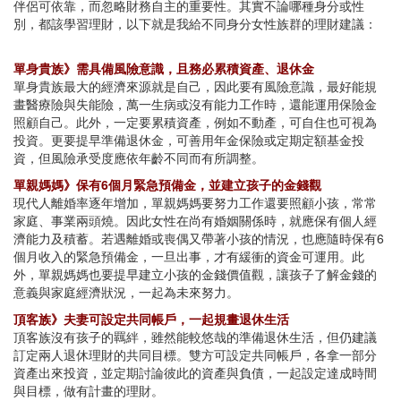
伴侶可依靠，而忽略財務自主的重要性。其實不論哪種身分或性
別，都該學習理財，以下就是我給不同身分女性族群的理財建議：
單身貴族》需具備風險意識，且務必累積資產、退休金
單身貴族最大的經濟來源就是自己，因此要有風險意識，最好能規
畫醫療險與失能險，萬一生病或沒有能力工作時，還能運用保險金
照顧自己。此外，一定要累積資產，例如不動產，可自住也可視為
投資。更要提早準備退休金，可善用年金保險或定期定額基金投
資，但風險承受度應依年齡不同而有所調整。
單親媽媽》保有6個月緊急預備金，並建立孩子的金錢觀
現代人離婚率逐年增加，單親媽媽要努力工作還要照顧小孩，常常
家庭、事業兩頭燒。因此女性在尚有婚姻關係時，就應保有個人經
濟能力及積蓄。若遇離婚或喪偶又帶著小孩的情況，也應隨時保有6
個月收入的緊急預備金，一旦出事，才有緩衝的資金可運用。此
外，單親媽媽也要提早建立小孩的金錢價值觀，讓孩子了解金錢的
意義與家庭經濟狀況，一起為未來努力。
頂客族》夫妻可設定共同帳戶，一起規畫退休生活
頂客族沒有孩子的羈絆，雖然能較悠哉的準備退休生活，但仍建議
訂定兩人退休理財的共同目標。雙方可設定共同帳戶，各拿一部分
資產出來投資，並定期討論彼此的資產與負債，一起設定達成時間
與目標，做有計畫的理財。