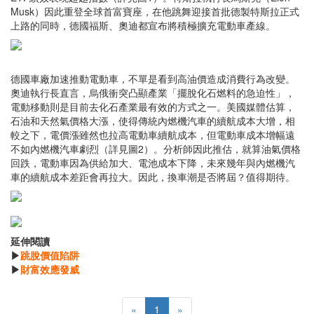
Musk）因此重登全球首富寶座，在他跳舞迎接首批德製特斯拉正式
上路的同時，德國福斯、奧迪都宣布將積極擴充電動車產線。
德國車廠加速推動電動車，不單是看到高油價造成消費行為改變。
奧迪執行長直言，烏俄衝突凸顯產業「擺脫化石燃料的急迫性」，
電動移動則是目前去化石產業最有效的方式之一。美國媒體估算，
石油和天然氣價格大漲，使得傳統內燃機汽車的續航成本大增，相
較之下，電價漲雖然也拉高電動車續航成本，但電動車成本增幅遠
不如內燃機汽車劇烈（詳見圖2）。分析師因此推估，就算油氣價格
回跌，電動車因為供給加大、電池成本下降，未來幾年與內燃機汽
車的續航成本差距會再拉大。因此，換車潮是否將屆？值得期待。
延伸閱讀
▶
跳脫價值陷阱
▶
財富效應發威
«
1
»