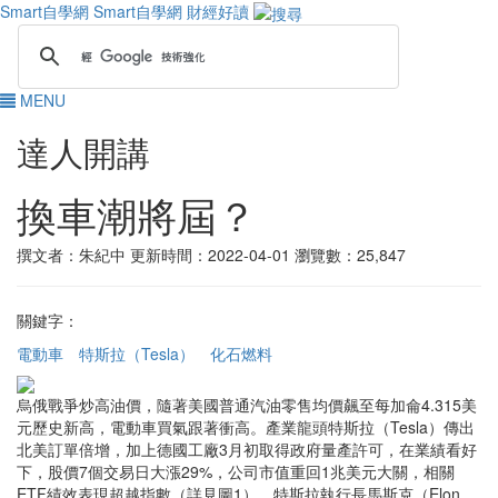
Smart自學網
Smart自學網 財經好讀
MENU
達人開講
換車潮將屆？
撰文者：朱紀中
更新時間：2022-04-01
瀏覽數：25,847
關鍵字：
電動車
特斯拉（Tesla）
化石燃料
烏俄戰爭炒高油價，隨著美國普通汽油零售均價飆至每加侖4.315美
元歷史新高，電動車買氣跟著衝高。產業龍頭特斯拉（Tesla）傳出
北美訂單倍增，加上德國工廠3月初取得政府量產許可，在業績看好
下，股價7個交易日大漲29%，公司市值重回1兆美元大關，相關
ETF績效表現超越指數（詳見圖1）。特斯拉執行長馬斯克（Elon