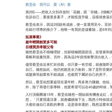
蔡旻佑
我可以
愛（AI）妻
第2招——把收入分別存放到「花錢」跟「存錢」2個
告訴自己，要接更多案子，才能投資升級，這樣就會逼
蔡旻佑表示，因這2招頗有成效，便一直運用至今。至
在銀行理專的推介下，他唯一有買的是儲蓄險，是6年到
拓展事業》
趁年輕開創更多可能
目標買房孝順父母
雖然蔡旻佑不積極理財，但卻積極開源節流，並發展和
看帳和規畫預算。另外，因為這2年疫情衝擊演出收入
儘管蔡旻佑近來忙於排戲，但只要一有空檔，就會隨即
自己。雖然如此，他仍然願意全力衝刺，除了是對音樂
或髮廊等副業有不錯成績，也都買下屬於自己的房子。
所以，蔡旻佑想要趁現在還年輕，再多努力賺錢。他短
外，除了再發行新專輯，他更希望可以在40歲的時候，
入行演藝圈逾15年，蔡旻佑雖然一開始就有機會走紅
想，「只要我還活著，就會繼續做下去，既然小時候就
大都在做自己喜歡的事情，這是很幸運的，既然這麼幸
然而在達成夢想之前，總有鬆懈或停滯的時候，該怎麼