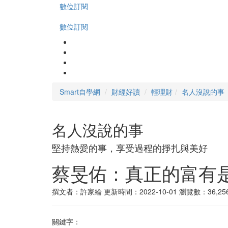
數位訂閱
數位訂閱
Smart自學網
財經好讀
輕理財
名人沒說的事
名人沒說的事
堅持熱愛的事，享受過程的掙扎與美好
蔡旻佑：真正的富有
撰文者：許家綸
更新時間：2022-10-01
瀏覽數：36,25
關鍵字：