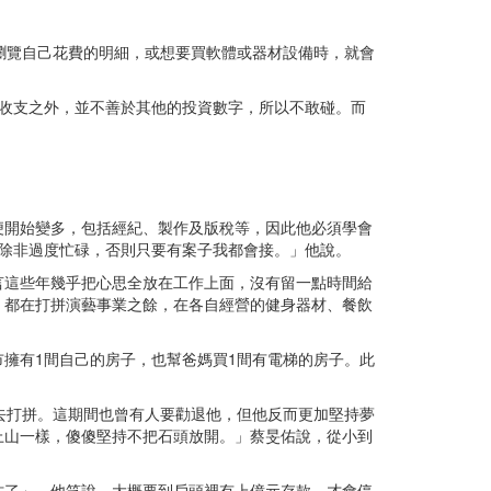
瀏覽自己花費的明細，或想要買軟體或器材設備時，就會
收支之外，並不善於其他的投資數字，所以不敢碰。而
便開始變多，包括經紀、製作及版稅等，因此他必須學會
除非過度忙碌，否則只要有案子我都會接。」他說。
言這些年幾乎把心思全放在工作上面，沒有留一點時間給
，都在打拼演藝事業之餘，在各自經營的健身器材、餐飲
擁有1間自己的房子，也幫爸媽買1間有電梯的房子。此
去打拼。這期間也曾有人要勸退他，但他反而更加堅持夢
上山一樣，傻傻堅持不把石頭放開。」蔡旻佑說，從小到
忙了」，他笑說，大概要到戶頭裡有上億元存款，才會停