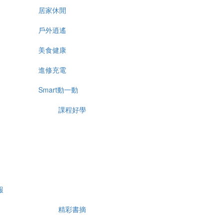
居家休閒
戶外逍遙
美食健康
進修充電
Smart動一動
課程好學
報
精彩書摘