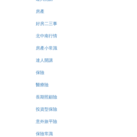
房產
好房二三事
北中南行情
房產小常識
達人開講
保險
醫療險
長期照顧險
投資型保險
意外旅平險
保險常識