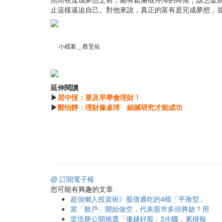
止這樣逼迫自己。對他來說，真正的富有是完成夢想，
小檔案＿蔡旻佑
延伸閱讀
▶
屈中恆：要及早學會理財！
▶
鄭怡靜：理財像桌球 細膩研究才能成功
@ 訂閱電子報
您可能有興趣的文章
超強懶人投資術》股債通吃的4檔「平衡型」
當「散戶」開始做空，代表股市多頭將啟？用
雷浩斯公開挑選「優越好股」3步驟，累積報