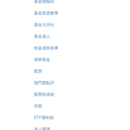
基金情報站
基金投資教學
基金大評比
基金達人
收益成長故事
債券基金
股票
熱門股點評
股票投資術
存股
ETF獲利術
達人開講