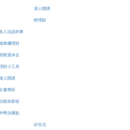
達人開講
輕理財
名人沒說的事
搶救爛理財
輕鬆退休去
理財小工具
達人開講
企畫專區
自動加薪術
外幣決勝點
好生活