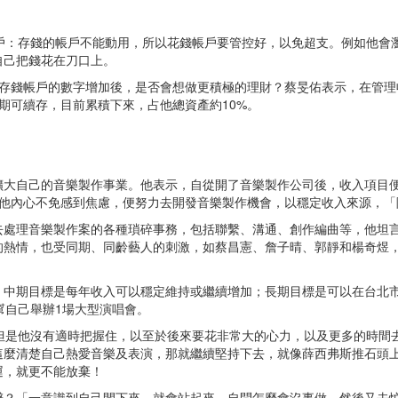
帳戶：存錢的帳戶不能動用，所以花錢帳戶要管控好，以免超支。例如他會
自己把錢花在刀口上。
於存錢帳戶的數字增加後，是否會想做更積極的理財？蔡旻佑表示，在管理
期可續存，目前累積下來，占他總資產約10%。
擴大自己的音樂製作事業。他表示，自從開了音樂製作公司後，收入項目
，他內心不免感到焦慮，便努力去開發音樂製作機會，以穩定收入來源，「
去處理音樂製作案的各種瑣碎事務，包括聯繫、溝通、創作編曲等，他坦
的熱情，也受同期、同齡藝人的刺激，如蔡昌憲、詹子晴、郭靜和楊奇煜
、中期目標是每年收入可以穩定維持或繼續增加；長期目標是可以在台北市
幫自己舉辦1場大型演唱會。
，但是他沒有適時把握住，以至於後來要花非常大的心力，以及更多的時間
這麼清楚自己熱愛音樂及表演，那就繼續堅持下去，就像薛西弗斯推石頭
運，就更不能放棄！
辦？「一意識到自己閒下來，就會站起來，自問怎麼會沒事做，然後又去