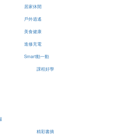
居家休閒
戶外逍遙
美食健康
進修充電
Smart動一動
課程好學
報
精彩書摘