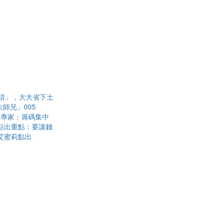
請」，大大省下土
師兄」005
？專家：籌碼集中
點出重點：要讓錢
？艾蜜莉點出