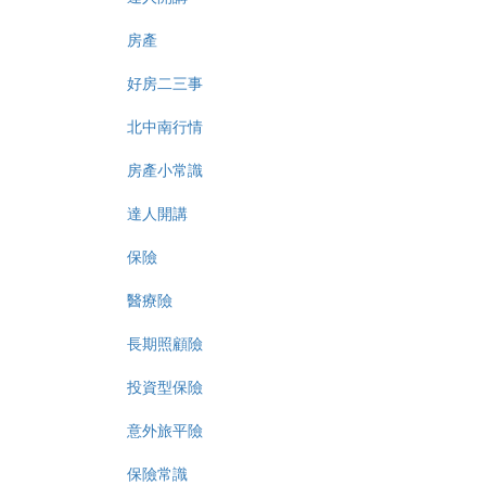
房產
好房二三事
北中南行情
房產小常識
達人開講
保險
醫療險
長期照顧險
投資型保險
意外旅平險
保險常識