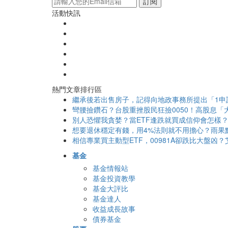
訂閱
活動快訊
熱門文章排行區
繼承後若出售房子，記得向地政事務所提出「1申
彎腰撿鑽石？台股重挫股民狂撿0050！高股息「大
別人恐懼我貪婪？當ETF逢跌就買成信仰會怎樣
想要退休穩定有錢，用4%法則就不用擔心？雨果
相信專業買主動型ETF，00981A卻跌比大盤凶
基金
基金情報站
基金投資教學
基金大評比
基金達人
收益成長故事
債券基金