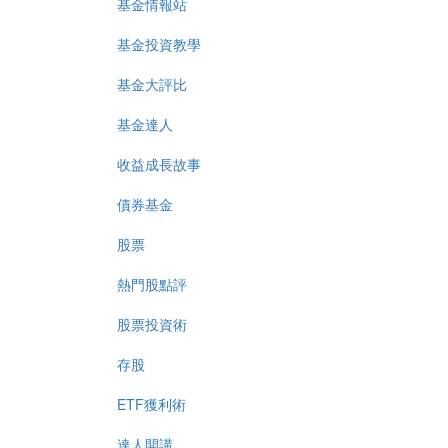
基金情報站
基金投資教學
基金大評比
基金達人
收益成長故事
債券基金
股票
熱門股點評
股票投資術
存股
ETF獲利術
達人開講