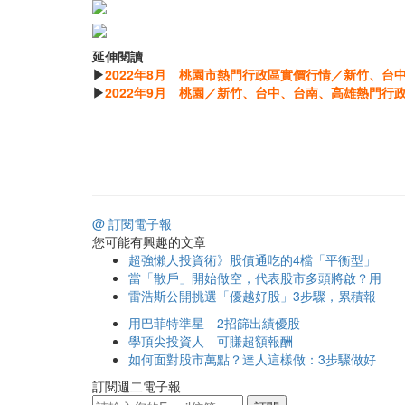
延伸閱讀
▶
2022年8月 桃園市熱門行政區實價行情／新竹、台
▶
2022年9月 桃園／新竹、台中、台南、高雄熱門行
@ 訂閱電子報
您可能有興趣的文章
超強懶人投資術》股債通吃的4檔「平衡型」
當「散戶」開始做空，代表股市多頭將啟？用
雷浩斯公開挑選「優越好股」3步驟，累積報
用巴菲特準星 2招篩出績優股
學頂尖投資人 可賺超額報酬
如何面對股市萬點？達人這樣做：3步驟做好
訂閱週二電子報