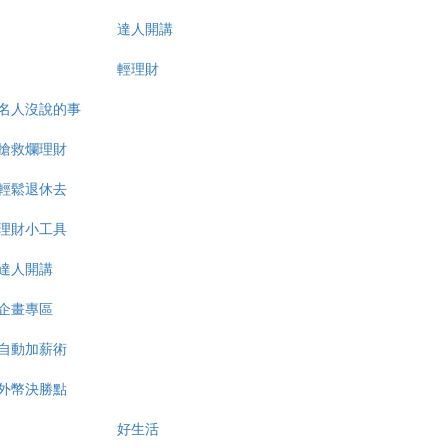
達人開講
輕理財
名人沒說的事
搶救爛理財
輕鬆退休去
理財小工具
達人開講
企畫專區
自動加薪術
外幣決勝點
好生活