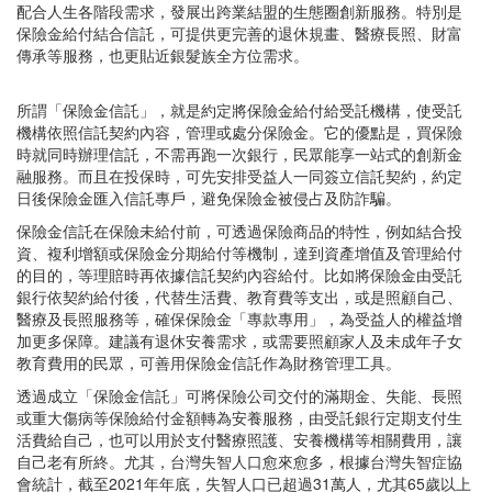
配合人生各階段需求，發展出跨業結盟的生態圈創新服務。特別是
保險金給付結合信託，可提供更完善的退休規畫、醫療長照、財富
傳承等服務，也更貼近銀髮族全方位需求。
所謂「保險金信託」，就是約定將保險金給付給受託機構，使受託
機構依照信託契約內容，管理或處分保險金。它的優點是，買保險
時就同時辦理信託，不需再跑一次銀行，民眾能享一站式的創新金
融服務。而且在投保時，可先安排受益人一同簽立信託契約，約定
日後保險金匯入信託專戶，避免保險金被侵占及防詐騙。
保險金信託在保險未給付前，可透過保險商品的特性，例如結合投
資、複利增額或保險金分期給付等機制，達到資產增值及管理給付
的目的，等理賠時再依據信託契約內容給付。比如將保險金由受託
銀行依契約給付後，代替生活費、教育費等支出，或是照顧自己、
醫療及長照服務等，確保保險金「專款專用」，為受益人的權益增
加更多保障。建議有退休安養需求，或需要照顧家人及未成年子女
教育費用的民眾，可善用保險金信託作為財務管理工具。
透過成立「保險金信託」可將保險公司交付的滿期金、失能、長照
或重大傷病等保險給付金額轉為安養服務，由受託銀行定期支付生
活費給自己，也可以用於支付醫療照護、安養機構等相關費用，讓
自己老有所終。尤其，台灣失智人口愈來愈多，根據台灣失智症協
會統計，截至2021年年底，失智人口已超過31萬人，尤其65歲以上