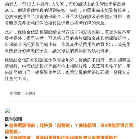
的老人，每13人中就有1人失智，而80歲以上的失智比率更高達
20%。假設退休後真的遇到失智、失能，但因事前未能妥善規畫，
恐無法使用自己獲得的保險金，甚至大額保險金若被他人挪用，將
背離原先希望藉由保險給付提供自己經濟保障的美意。
此外，保險金信託也能延續父母對孩子的愛與照顧，若退休後不幸
發生意外，提早去世，可以將自己的身故保險金或其他保險給付，
以保險金信託妥善照顧小孩，作為其生活費用與教育支出，或是用
來照顧身心障礙的子女，讓父母親的愛與財富順利傳承。
保險結合信託可以讓退休保障更加分，目前許多銀行，例如國泰世
華銀行、中國信託銀行等都有推出相關服務，民眾可多多了解，用
信託照顧自己，樂享退休生活，也讓父母的愛得以延續，發揮安定
社會的力量。
小檔案＿王儷玲
延伸閱讀
▶
趁保費調漲前，趕快買「儲蓄險」？保險顧問：這3個族群適合買
儲蓄險...
▶
用低標準差，選能因應波動的附保證投資型保單優質帳戶